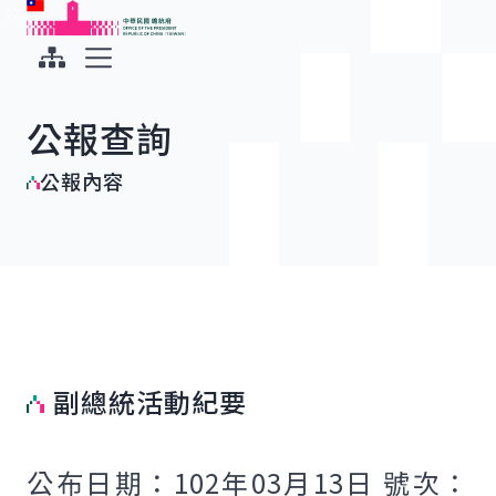
:::
:::
跳到主要內容
中華民國總統府
展開選單
公報查詢
公報內容
副總統活動紀要
公布日期：102年03月13日 號次：