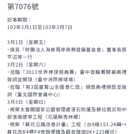
第7076號
記事期間：
102年3月1日至102年3月7日
3月1日（星期五）
˙接見「財團法人海峽兩岸商務發展基金會」董事長張
平沼等一行
3月2日（星期六）
˙蒞臨「2013世界棒球經典賽」臺中首輪賽開幕典禮
致詞並開球（臺中洲際棒球場）
˙蒞臨「第3屆靈鷲山全國普仁獎」頒獎典禮頒獎並致
詞（臺北國際會議中心）
3月3日（星期日）
˙視察太魯閣國家公園管理處落石防護及蘇拉風災和中
部落復建等工程（花蓮縣秀林鄉）
˙視察「蘇花公路改善計畫」工程（台9線153.2K轉→
蘇花改B4標P4旁鋼便橋及觀音隧道8K+225橫坑）