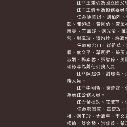
任命王秉倫為國立國父紀
任命王倩兮為僑務委員會
任命徐美娟、劉柏陞、黃
彰、陳超峰、黃國倫、康萬
惠雯、王嘉妤、劉光瑩、鍾
蓉、謝佩璇、鍾玓珍、許嘉
任命郭忠山、崔祖蔭、林
順、蔡文平、葉明昇、孫玉
淑嫻、楊素蓉、張智億、黃
賴詠淳為薦任公務人員。
任命陳超傑、劉璟璨、涂
務人員。
任命李明哲、陳薈安、張
為薦任公務人員。
任命葉桂珠、莊淑萍、張
任命鄭淑真、章毓玫、黃
祺、劉玉珍、俞嘉寧、李文
櫻瑜、陳金發、洪俊義、蔡