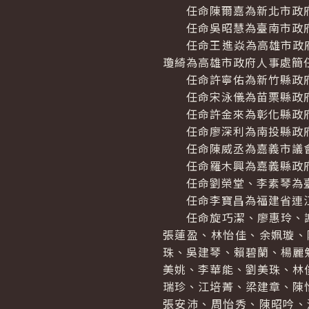
任命陳爾嘉為新北市政府
任命吳昭慧為臺南市政府
任命王進焱為高雄市政府
瓊綺為高雄市政府人事處簡
任命許寧佑為新竹縣政府
任命宋泳儀為苗栗縣政府
任命許金來為彰化縣政府
任命廖深利為南投縣政府
任命陳威丞為嘉義市議會
任命羅木興為嘉義縣政府
任命劉榮堂、李素琴為臺
任命李寶昌為福建省連江
任命旋巧潔、廖惠玲、謝
張蓮盈、林怡佳、余姵璇、
珠、吳建琴、賴碧蘭、楊麗
美姚、李華能、劉美珠、林
瑞珍、江培菁、梁建章、陳
張安沛、周怡秀、陳昭吟、