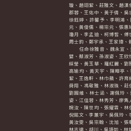
璇、趙翊絜、莊雅文、趙漢
郡蓉、王佑中、黃于倩、吳
徐鈺婷、許馨予、李明鴻、
元、黃俊儒、楊宗元、張惠
瓊月、李孟迪、柯博皙、傅
周士鈞、鄭宇承、王家瑋、
任命徐雅音、魏永宣、黃
嬖、蔡淑芳、孫淑姿、王欣
綵瑩、黃玉華、羅紅麗、劉
高瑜均、黃天宇、陳曄亭、
絜、王逸軒、林巾蘋、許育
舜翔、馮敬雅、林淑珠、莊
劉囿維、林士涵、謝佩玲、
姿、江佳蓉、林秀芳、廖雋
婉汝、陳世均、張耀霖、林
倪銘文、李蕙宇、吳佩玲、
黃汝雯、吳宗翰、沈旭、張
林志遠、胡川、吳語如、林