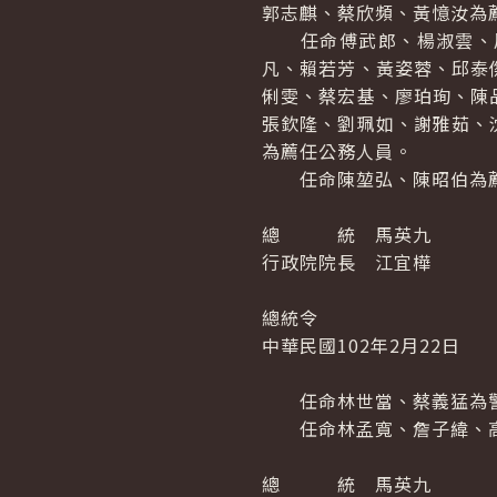
郭志麒、蔡欣頻、黃憶汝為
任命傅武郎、楊淑雲、周
凡、賴若芳、黃姿蓉、邱泰
俐雯、蔡宏基、廖珀珣、陳
張欽隆、劉珮如、謝雅茹、
為薦任公務人員。
任命陳堃弘、陳昭伯為薦
總 統 馬英九
行政院院長 江宜樺
總統令
中華民國102年2月22日
任命林世當、蔡義猛為警
任命林孟寬、詹子緯、高
總 統 馬英九