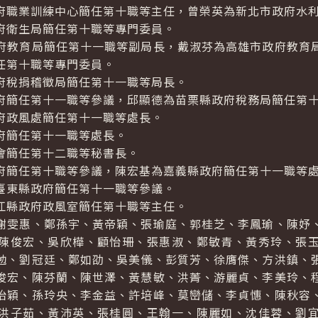
職業訓練中心簡任第十職等主任，曾榮英為新北市政府水利
衛生局簡任第十職等專門委員。
教育局簡任第十一職等副局長，戴淑芬為高雄市政府教育局
任第十職等專門委員。
稅捐稽徵局簡任第十一職等局長。
簡任第十一職等參議，邱顯德為苗栗縣政府稅務局簡任第十
政風處簡任第十一職等處長。
簡任第十一職等處長。
簡任第十二職等秘書長。
簡任第十職等參議，陳宏基為嘉義縣政府簡任第十一職等
東縣政府簡任第十一職等參議。
縣政府政風室簡任第十職等主任。
雯惠、鄭孫宇、黃帝穎、張瑜庭、郭桂芝、李鳳瑜、陳妤、
陳俊宏、吳欣樺、顧怡珊、張惠淑、鄭敏青、黃秀玲、張
勉、劉冠廷、鄭如劭、吳美儀、彭質芳、徐膺傑、方洪鎮、
俊宏、陳芬蘭、陳世澤、黃慧敏、洪菁、游麗貞、李美玲、
怡穎、孫玲央、李金益、許培峰、莫巒儲、李貞憓、陳秋容
洪子茹、黃沛英、張桂圓、王翰一、陳麗如、沈佳蓉、劉