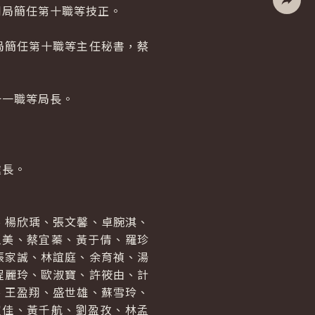
局簡任第十職等技正。
社群分
簡任第十職等主任秘書，蔡
一職等局長。
處長。
楊欣瑀、張文馨、卓腕淇、
玉美、蔡宜蓁、黃于倩、羅珍
張家誠、林誼庭、余育禎、湯
程麗玲、歐淑寶、許筱由、計
、王盈翔、盛世雄、蘇雪玲、
宜佳、黃千航、劉盈孜、林孟