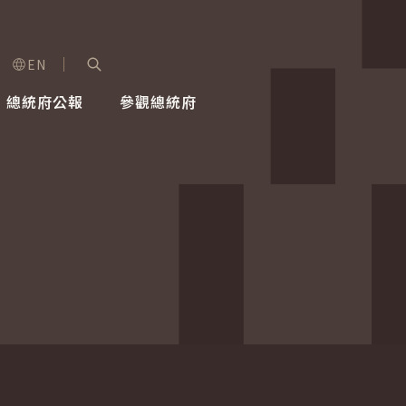
EN
字級選單
展開關鍵字搜尋
總統府公報
參觀總統府
健康台灣推動委員會
總統令
蕭美琴副總統
建築風華
全社會
每日活
行憲後
總統府
外交
網路相簿
國防