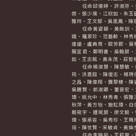
任命邱偉婷、許淑芬、黃
傑、張少璞、江欣如、朱玉
雅玲、王文郁、吳凰鳳、陳
任命黃姿穎、黃啟訓、王
娥、羅翠珍、范藝齡、林秀
達遠、盧典育、歐芳郡、葉
簡宜君、鄭明書、吳翰屏、
如、王志銘、黃永茂、莊智
任命楊淑慧、陳慧敏、蔡
筠、洪嘉鍹、陳俊志、楊琇
之昌、陳偉翔、龔黎榛、陳
吳勝賢、郭淑卿、董晉宏、
瑋、姚允中、林秀青、張雅
秋萍、黃方怡、施虹瑋、白
蔡宛宇、鍾琬屏、廖文毅、
瑋、張承容、吳秀珍、王珮
瑄、陳世賢、宋敏貞、黃煥
任命李映茹、王莉蓉、陳