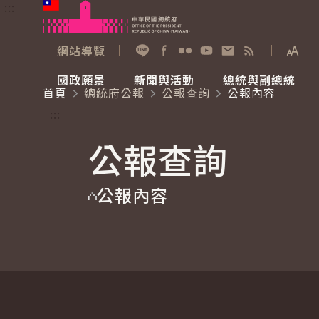
:::
跳到主要內容
中華民國總統府
網站導覽
展開
加入好友
Facebook
Flickr
YouTube
寫信給總統
RSS
國政願景
新聞與活動
總統與副總統
首頁
總統府公報
公報查詢
公報內容
國政願景
新聞與活動
總統與副總統
參觀總統府
:::
公報查詢
國家氣候變遷對策委員會
總統府新聞
賴清德總統
參觀資訊
公報內容
重要談話
影音頻道