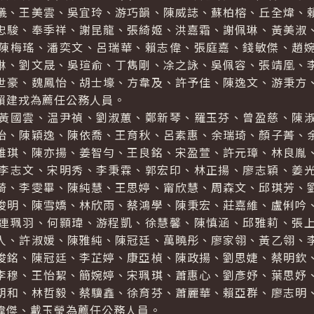
儀、王美雲、吳宜玲、游巧韻、陳威誌、蘇柏榕、丘全煒、
忠駿、奉季祥、謝昆龍、張綺姬、洪嘉霜、謝佩琳、黃美淑
陳梅瑤、潘奕文、呂瑞華、賴志偉、張庭嘉、錢敏傑、趙
琳、劉文晟、吳瑄俞、丁雋剛、凃之詠、吳佩容、張靖凰、
世豪、魏鳳怡、胡士壕、方韋及、許予佳、陳逸文、游秉方
賴建戎為薦任公務人員。
國雲、温尹禎、劉淑蕙、鄭新琴、羅玉芬、曾盈慈、陳淑
怡、陳穎逸、陳依喬、王育秋、呂素惠、余瑞琦、顏子菁、
雅琪、陳亦揚、姜智勻、王良銘、宋盈萱、許元璋、林良胤
李志文、宋明秀、李秉霖、郭宏印、林正揚、廖志穎、姜
綺、李雯畢、陳純慧、王思婷、甯欣慧、周森文、邱琪芳、
俊明、陳雪嬌、林欣雨、蔡鴻學、陳秉宏、莊嘉維、盧俐吟
連珮羽、何顥瑋、游程凱、徐慧馨、陳慎涵、邱雅莉、張
人、許淑媛、陳雅純、陳冠廷、萬曉彤、廖家翎、黃乙翎、
俊銘、陳冠廷、李芷婷、康亞楨、陳政揚、劉思婕、蔡明欽
李穆、王怡絜、簡婉婷、宋珮琪、蕭惠心、劉彥妤、葉思妤
朝和、林哲毅、蔡驥鑫、徐育芬、蕭麗華、賴亞群、廖志明
煒傑、戴玉瑩為薦任公務人員。