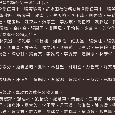
念館簡任第十職等組長。
簡任第十一職等秘書，許永田為僑務委員會簡任第十一職
教旺、張文采、潘崇吉、蔡忠裕、李玉琼、劉秀鎮、張毓
福、龐玉琳、莊東妹、張家正、李妙瑛、簡正印、賴靜妮、
韻梅、徐兆德、張馨予、盧明煇、王怡絜、謝菁怡、郭含
伶為薦任公務人員。
采凝、侯雅雯、何繼祖、謝嘉偉、紅志峯、張錦桂、張熒
東、李昌隆、甘子宏、羅德潤、李慧萍、邱麗珍、張麗玲、
蘭香、陳忠聯、魏麗真、李雅琦、李雯芳、連勝忠、林彥仰
素芬、范姜國皓、夏禾、林基聖、林明立、彭碧霞、沈文忠
訓源、陳德朗、陳鈺民、李政鴻、陳高平、王意婷、林詩潔
榮政、卓玫君為薦任公務人員。
淑茹、蕭惠彬、劉怡汝、羅慧菊、黃麗月、王亭懿、邱素
君、邵貞玲、夏素芳、李玉琴、呂玉嬌、曾淑華、陳淑媛、
瑞鍾、陳立志、許淑惠、詹郁慧、許瑞靜、吳淑芳、熊忠鵬