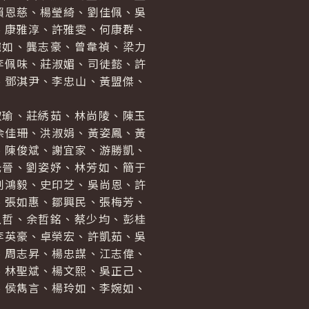
賴恩慈、楊瑩綺、劉佳佩、吳
、康雅淳、許雅雯、何康群、
婉如、龔志豪、曾韋禎、梁力
李佩味、莊淑媚、司徒懿、許
、鄧淇尹、李忠山、黃盟傑、
瑜、莊綉茹、林尚陵、陳玉
余佳珊、洪淑娟、黃姿鳳、黃
、陳俊斌、謝宜家、游勝凱、
光晉、劉姿妤、林芳如、簡于
劉鴻毅、史印芝、吳尚恩、許
、張如惠、鄒興民、張梅芳、
上哲、余哲銘、蔡少均、彭桂
李英豪、卓榮宏、許凱茹、吳
、周志昇、楊忠謀、江志偉、
、林聖斌、楊文熙、吳正己、
、侯雋言、楊玲如、李婉如、