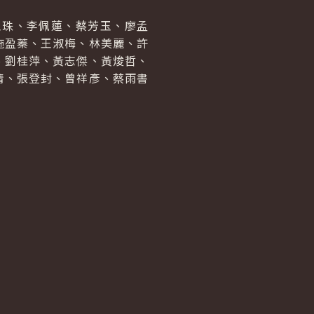
珠、李佩蓮、蔡芳玉、廖孟
施盈蓁、王淑梅、林美麗、許
、劉桂萍、黃志傑、黃焌哲、
倩、張登封、曾祥彥、蔡雨書