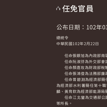
任免官員
公布日期：102年0
總統令
中華民國102年2月22日
任命張銀旭為內政部南區
任命阮淑芬為外交部會計
任命顏嘉玫為財政部稅制
任命張鴻俊為法務部廉政
任命曾碧淵為經濟部簡任
為經濟部水利署簡任第十職
麟、黃育欽為經濟部能源局
任命江北鑾為交通部公路
等所長。