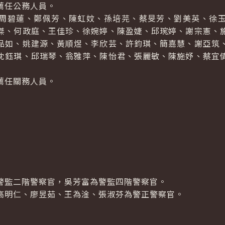
薦任公務人員。
碧蓮、鄭佩芳、陳虹妏、孫培芫、蔡旻芳、劉美英、徐玉
傑、何政庭、王佳珍、徐婉婷、陳盈婕、邱琬婷、謝宗憲、
品如、姚建源、黃順煜、李欣芸、許鈞琪、簡嘉慧、謝亞筑
沈鈺琪、邱瑞琴、翁雅萍、陳怡君、張麗敏、陳施妤、蔡宜
任關務人員。
監二階警察官，吳芳富為警監四階警察官。
明仁、廖昱茹、王為淦、張淑芬為警正警察官。