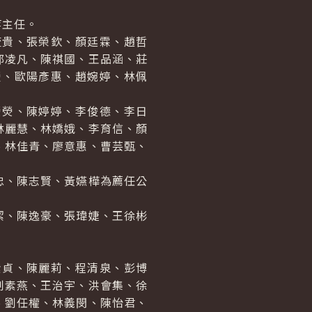
等主任。
貴、張榮欽、顏廷霖、趙哲
郭凌凡、陳祺國、王品涵、莊
瑩、歐陽彥惠、趙婉婷、林佩
熒、陳婷婷、李俊德、李日
林麗慧、林嬌娥、李育信、顏
、林佳青、廖意惠、曹芸甄、
、陳志賢、黃嬿樺為薦任公
、陳逸豪、張瑋婕、王徐彬
貞、陳麗莉、程清泉、彭博
劉素燕、王治宇、洪會集、徐
、劉任權、林義閔、陳怡君、