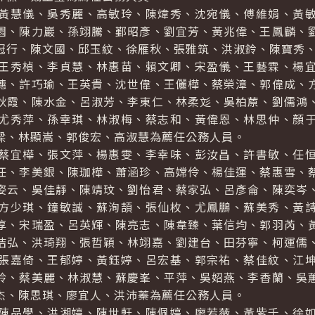
慧儀、吳秀麗、高敏玲、陳煒秀、沈宛儀、傅維娟、黃敏
園、陳力巖、孫翊騰、鄞昭彥、劉宜芳、黃兆偉、王鳳麟、
冠行、陳文國、邱玉紋、徐雁秋、張雅筑、洪淑鈴、陳寶秀
秀楨、李貞慧、林惠苗、賴文卿、宋盈儀、王藝霖、楊宜
穗、許巧瑜、王英貴、沈世偉、王儷樺、蔡榮漳、郭偉成、
秋霞、陳水金、呂淑芳、李東仁、林柔彣、吳柏蒝、劉儒鴻
尤秀萍、孫幸琪、林淑梅、蔡志和、黃偉恩、林思仲、顏
樑、林顯嵩、郭俊宏、高淑慧為薦任公務人員。
宜樺、張文萍、楊惠雯、李幸味、彭汝昌、許書敏、任恒
任、李美銀、陳珈樺、蕭涵珍、高嫦伶、楊佳運、蔡惠雪、
姿云、吳佳靜、陳靖玟、劉怡君、蔡家弘、呂彥侖、陳奕岑
方少琪、鐘敏誠、蘇洵頡、張仙枚、尤鳳鵬、蘇美秀、黃
淳、宋瑞盈、呂英輝、陳亮志、陳韋臻、葉信均、郭羽芮、
佶弘、洪琦翔、張哲穎、林翊嘉、劉建台、田芬寧、柯運儒
張嘉倚、王郁婷、黃鈺婷、呂宏基、郭宗祐、蔡佳紋、江
玲、蔡美麗、林淑慧、蘇慶峯、平萍、吳妱燕、李香蘭、吳
杰、陳思琪、廖宜人、洪沛蓁為薦任公務人員。
品學、洪湘婷、陳世軒、陳佩婷、廖若薇、黃紫千、徐如