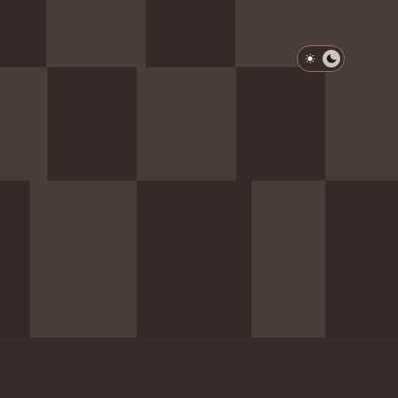
淺色模式
深色模式
防衛韌性委員會
動行程
歷任總統與副總統
展覽