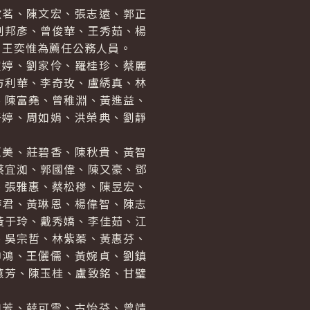
茗、陳文宏、張志遠、郭正
劉邦彥、曾俊華、王秀茹、楊
、王奕惟為薦任公務人員。
婷、劉家伶、羅桂珍、蔡麗
方利華、李奇玫、盧綉真、林
、陳富堯、曾稚淵、黃進益、
于婷、周如娟、洪榮典、劉靜
美、莊碧香、陳秋貴、黃智
蔡宜洳、郭國偉、陳又豪、鄧
、張雅惠、蔡松穆、陳昱宏、
詩君、黃琳恩、楊偉智、陳志
黃于玲、戴秀嬌、李佳茹、江
、吳宗哲、林紫蓁、黃惠芬、
坤鴻、王儷儒、黃婉貞、劉鎮
蕙芳、陳玉桂、盧致銘、甘璧
芳、薛可雲、古怡芬、曾靖