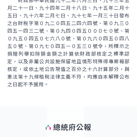
財政部中華民國九十二年六月三日、九十三年五
月二十一日、九十四年二月十八日、九十五年二月十
五日、九十六年二月七日、九十七年一月三十日發布
之台財稅字第０九二０四五二四六四號、第０九三０
四五一四三二號、第０九四０四五０００七０號、第
０九五０四五０七六八０號、第０九六０四五０四八
五０號、第０九七０四五一０五三０號令，所釋示之
捐贈列舉扣除額金額之計算依財政部核定之標準認
定，以及非屬公共設施保留地且情形特殊得專案報部
核定，或依土地公告現值之百分之十六計算部分，與
憲法第十九條租稅法律主義不符，均應自本解釋公布
之日起不予援用。
總統府公報