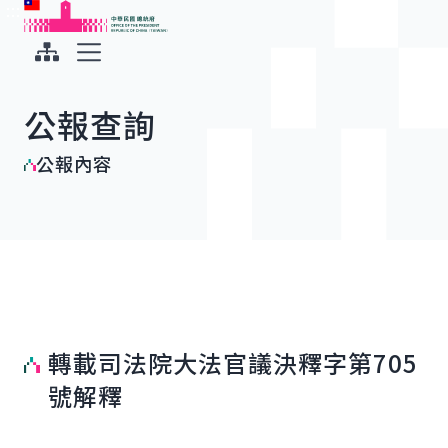
:::
:::
跳到主要內容
中華民國總統府
展開選單
公報查詢
公報內容
轉載司法院大法官議決釋字第705
號解釋