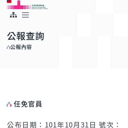
:::
:::
跳到主要內容
中華民國總統府
展開選單
公報查詢
公報內容
任免官員
公布日期：101年10月31日 號次：