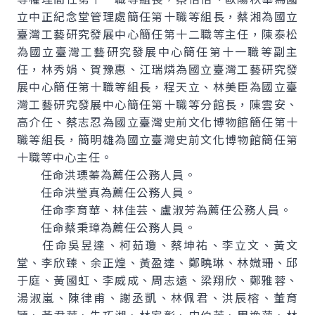
立中正紀念堂管理處簡任第十職等組長，蔡湘為國立
臺灣工藝研究發展中心簡任第十二職等主任，陳泰松
為國立臺灣工藝研究發展中心簡任第十一職等副主
任，林秀娟、賀豫惠、江瑞燐為國立臺灣工藝研究發
展中心簡任第十職等組長，程天立、林美臣為國立臺
灣工藝研究發展中心簡任第十職等分館長，陳雲安、
高介任、蔡志忍為國立臺灣史前文化博物館簡任第十
職等組長，簡明雄為國立臺灣史前文化博物館簡任第
十職等中心主任。
任命洪瑮蓁為薦任公務人員。
任命洪瑩真為薦任公務人員。
任命李育華、林佳芸、盧淑芳為薦任公務人員。
任命蔡秉璋為薦任公務人員。
任命吳昱達、柯茹瓊、蔡坤祐、李立文、黃文
堂、李欣臻、余正煌、黃盈達、鄭曉琳、林媺珊、邱
于庭、黃國虹、李威成、周志遠、梁翔欣、鄭雅蓉、
湯淑嵐、陳律甫、謝丞凱、林佩君、洪辰榕、董育