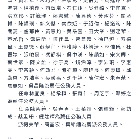
穎、黃君華、朱巧湘、林家彰、史伯芳、周逸萍、林
聖芬、楊植纓、蕭澤嵐、石仁翔、吳健綺、李宜真、
洪立彤、許巍瀚、鄭憲徽、陳昱德、黃淑芬、關丞
博、陳韻璞、郭文傑、蔡依娥、于紹偉、楊道昀、陳
關菱、盧郁伶、黃意鈞、吳品萱、田大業、劉晊華、
蔡承哲、鄧宸昕、陳佳韋、曾意晴、徐巳烜、索德
偉、王嘉徹、蘇靚宜、林雅婷、林朝清、林佳儀、杜
晉婷、張峻豪、馮舒棋、吳中漢、陳韻如、宋文卿、
蔡世彥、陳文維、徐于喬、錢霈淳、李沛珊、李惠
雯、李宗穎、何政君、陳亦瑱、廖瑋晟、何秉璋、邱
勤惠、方浩宇、吳漢禹、沈千婷、陳信宏、朱春榮、
詹蕙如、吳昌隆為薦任公務人員。
任命林宜良、楊承桓、張育仁、周芝宇、鄭婷之
為薦任公務人員。
任命陳碧蓮、吳春香、王華靖、張耀輝、鄭訪
成、蔡孟珊、鍾建輝為薦任公務人員。
派柯美華、簡基宏、葉銘鏞為薦派公務人員。