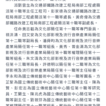
派劉雲生為交通部鐵路改建工程局南部工程處簡
派第十職等主任工程司，彭家德為交通部鐵路改建工
程局南部工程處簡派第十一職等處長，黃奇偉為交通
部鐵路改建工程局南部工程處簡派第十職等副處長。
任命黃志韜為文化部簡任第十一職等專門委員，
禚洪濤、田又安為文化部影視及流行音樂產業局簡任
第十二職等副局長，潘舜昀為文化部影視及流行音樂
產業局簡任第十一職等組長，黃秀、曾金滿為文化部
影視及流行音樂產業局簡任第十職等權理簡任第十一
職等組長，朱文清為文化部影視及流行音樂產業局簡
任第十三職等局長，許德明以簡任第十二職等為文化
部影視及流行音樂產業局簡任第十一職等主任秘書，
李永和為國立傳統藝術中心簡任第十一職等團長，方
芷絮為國立傳統藝術中心簡任第十三職等主任，陳為
賢、彭宏志為國立傳統藝術中心簡任第十職等研究
員，王蘭生、陳兆虎為國立傳統藝術中心簡任第十二
職等副主任，劉筱芬為國立傳統藝術中心簡任第十職
等權理簡任第十一職等組長，蔡怡怡、歐陽秋華為國