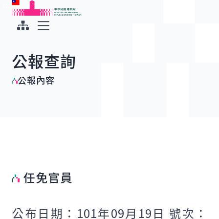
:::
:::
跳到主要內容
中華民國總統府
展開選單
公報查詢
公報內容
任免官員
公布日期：101年09月19日 號次：