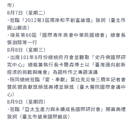
市）
8月7日（星期二）
˙蒞臨「2012第3屆兩岸和平創富論壇」致詞（臺北市
圓山飯店）
˙接見第60屆「國際青年商會中華民國總會」總會長
張淵翔等一行
8月8日（星期三）
˙出席101年8月份總統府月會並聽取「史丹佛國際研
究中心」總裁兼執行長卡爾森博士以「臺灣邁向創新
經濟的挑戰與機會」為題所作之專題演講
˙陪同總統蒞臨「愛、奉獻」莫拉克災後三周年記者會
暨民間貢獻獎頒獎典禮並頒獎（臺大醫院國際會議中
心）
8月9日（星期四）
˙蒞臨「亞太生產力與永續成長國際研討會」開幕典禮
致詞（臺北市遠東國際飯店）