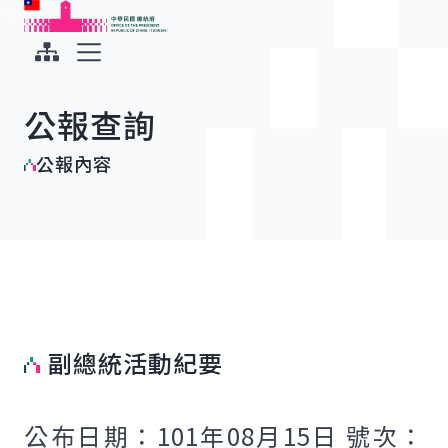
:::
:::
跳到主要內容
中華民國總統府
展開選單
公報查詢
公報內容
副總統活動紀要
公布日期：101年08月15日 號次：