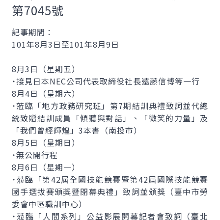
第7045號
記事期間：
101年8月3日至101年8月9日
8月3日（星期五）
˙接見日本NEC公司代表取締役社長遠藤信博等一行
8月4日（星期六）
˙蒞臨「地方政務研究班」第7期結訓典禮致詞並代總
統致贈結訓成員「傾聽與對話」、「微笑的力量」及
「我們曾經輝煌」3本書（南投市）
8月5日（星期日）
˙無公開行程
8月6日（星期一）
˙蒞臨「第42屆全國技能競賽暨第42屆國際技能競賽
國手選拔賽頒獎暨閉幕典禮」致詞並頒獎（臺中市勞
委會中區職訓中心）
˙蒞臨「人間系列」公益影展開幕記者會致詞（臺北