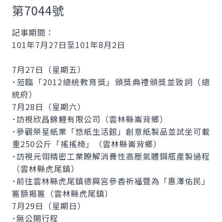
第7044號
記事期間：
101年7月27日至101年8月2日
7月27日（星期五）
˙蒞臨「2012總統教育獎」頒獎典禮頒獎並致詞（總
統府）
7月28日（星期六）
˙訪視欣昌錦鯉有限公司（雲林縣崙背鄉）
˙參觀榮星紙業「悠紙生活館」創意紙製品並試坐可載
重250公斤「搖搖椅」（雲林縣崙背鄉）
˙訪視元翎精密工業瞭解消費性高壓氣體鋼瓶產製過程
（雲林縣虎尾鎮）
˙前往雲林縣虎尾鎮德興宮參香祈福暨為「惠澤佑民」
匾額揭匾（雲林縣虎尾鎮）
7月29日（星期日）
˙無公開行程