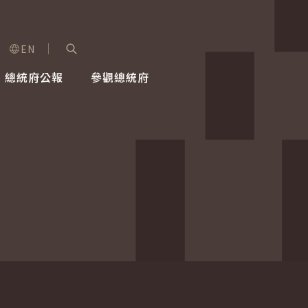
EN
字級選單
展開關鍵字搜尋
總統府公報
參觀總統府
健康台灣推動委員會
總統令
蕭美琴副總統
建築風華
全社會
每日活
行憲後
總統府
外交
網路相簿
國防