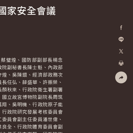
國家安全會議
Facebo
加入好
蔡璧煌、國防部副部長楊念
X
政院副秘書長陳士魁、內政部
列印
守煌、吳陳鐶、經濟部政務次
員長任弘、薛盛華、許振榮、
社群分
長顏秋來、行政院衛生署副署
、國立故宮博物院副院長周筑
萬翔、吳明機、行政院原子能
、行政院研究發展考核委員會
工委員會副主任委員潘世偉、
洪良全、行政院體育委員會副