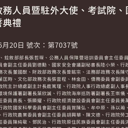
政務人員暨駐外大使、考試院、
誓典禮
6月20日 號次：第7037號
銓敘部部長張哲琛、公務人員保障暨培訓委員會主任委員
員會副主任委員劉德勳、國家安全會議副秘書長陸小榮、行
務次長董國猷、財政部政務次長曾銘宗、法務部政務次長陳
葉匡時、文化部政務次長張雲程、林金田、僑務委員會副委
政院主計總處副主計長鹿篤瑾、行政院人事行政總處副人事
環境保護署副署長葉欣誠、行政院海岸巡防署副署長王崇儀
任委員高長、張顯耀、行政院經濟建設委員會副主任委員黃
行政院國家科學委員會副主任委員賀陳弘、牟中原、孫以瀚
、行政院農業委員會副主任委員胡興華、陳文德、行政院勞
任委員陳純敬、鄧民治、行政院原住民族委員會副主任委員