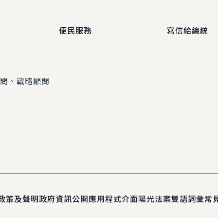
便民服務
寫信給總統
顧問、戰略顧問
政策及聲明
政府資訊公開
應用程式介面
陽光法案
雙語詞彙
常