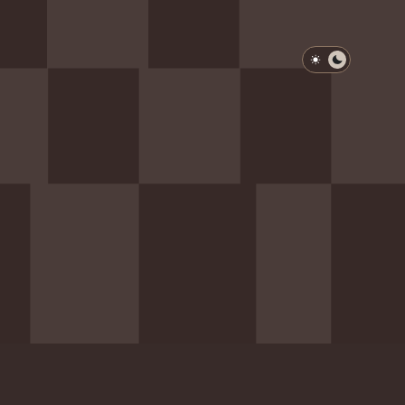
淺色模式
深色模式
防衛韌性委員會
動行程
歷任總統與副總統
展覽