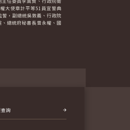
副主任委員李嵩賢、行政院衛
權大使章計平等51員宣誓典
統監誓，副總統吳敦義、行政院
煊、總統府秘書長曾永權、國
報查詢