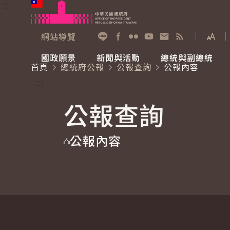
:::
跳到主要內容
中華民國總統府
網站導覽
展開
加入好友
Facebook
Flickr
YouTube
寫信給總統
RSS
國政願景
新聞與活動
總統與副總統
首頁
總統府公報
公報查詢
公報內容
國政願景
新聞與活動
總統與副總統
參觀總統府
:::
公報查詢
國家氣候變遷對策委員會
總統府新聞
賴清德總統
參觀資訊
公報內容
重要談話
影音頻道