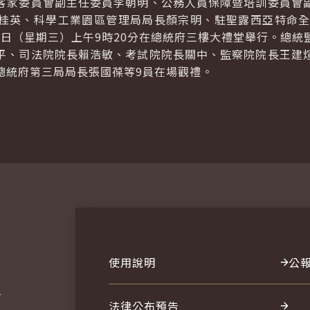
客家委員會副主任委員李朝明、公務人員保障暨培訓委員會
桂英、科學工業園區管理局局長顏宗明、駐聖露西亞特命全
13日（星期三）上午9時20分在總統府三樓大禮堂舉行。總
平、司法院院長賴浩敏、考試院院長關中、監察院院長王建
總統府第三局局長張國葆等9員在場觀禮。
使用說明
公
報
法律公布預告