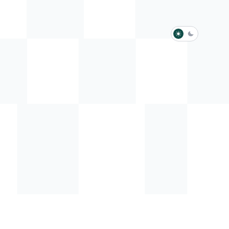
淺色模式
深色模式
防衛韌性委員會
動行程
歷任總統與副總統
展覽