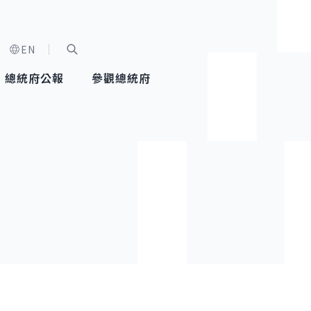
EN
字級選單
展開關鍵字搜尋
總統府公報
參觀總統府
健康台灣推動委員會
總統令
蕭美琴副總統
建築風華
全社會
每日活
行憲後
總統府
外交
網路相簿
國防