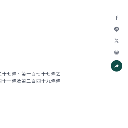
Facebo
加入好
X
列印
二十七條、第一百七十七條之
社群分
四十一條及第二百四十九條條