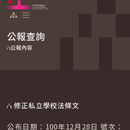
:::
:::
跳到主要內容
中華民國總統府
展開選單
公報查詢
公報內容
修正私立學校法條文
公布日期：100年12月28日 號次：