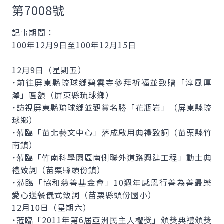
第7008號
記事期間：
100年12月9日至100年12月15日
12月9日（星期五）
˙前往屏東縣琉球鄉碧雲寺參拜祈福並致贈「淳風厚
澤」匾額（屏東縣琉球鄉）
˙訪視屏東縣琉球鄉並觀賞名勝「花瓶岩」（屏東縣琉
球鄉）
˙蒞臨「苗北藝文中心」落成啟用典禮致詞（苗栗縣竹
南鎮）
˙蒞臨「竹南科學園區南側聯外道路興建工程」動土典
禮致詞（苗栗縣頭份鎮）
˙蒞臨「協和慈善基金會」10週年感恩行善為善最樂
愛心送餐儀式致詞（苗栗縣頭份國小）
12月10日（星期六）
˙蒞臨「2011年第6屆亞洲民主人權獎」頒獎典禮頒獎