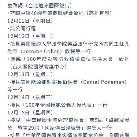
並致詞（台北遠東國際飯店）
˙蒞臨中鋼40週年廠慶聯歡會致詞（高雄巨蛋）
12月11日（星期日）
˙無公開行程
12月12日（星期一）
˙接見美國紐約大學法學院美亞法律研究所共同主任孔
傑榮（
Jerome Cohen
）教授等一行
˙蒞臨「100年度災害防救績優單位表揚大會」致詞
（台大醫院國際會議中心）
12月13日（星期二）
˙接見美國能源部副部長伯納曼（
Daniel Poneman
）
等一行
12月14日（星期三）
˙接見「100年全國模範公務人員代表」一行
12月15日（星期四）
˙接見「中華民國企業經理協進會」第5屆「卓越成就
獎」暨第29屆「國家傑出經理獎」得獎人一行
˙接見「中華民國遊覽車客運商業同業公會」全國各縣