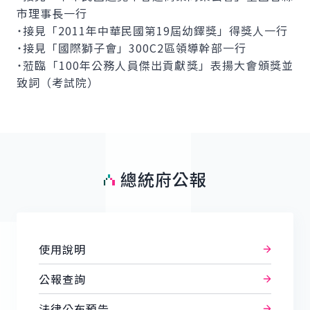
市理事長一行
˙接見「2011年中華民國第19屆幼鐸獎」得獎人一行
˙接見「國際獅子會」300C2區領導幹部一行
˙蒞臨「100年公務人員傑出貢獻獎」表揚大會頒獎並
致詞（考試院）
總統府公報
使用說明
公報查詢
法律公布預告