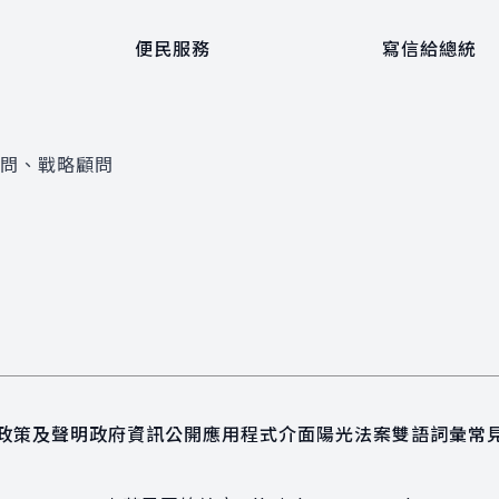
便民服務
寫信給總統
顧問、戰略顧問
政策及聲明
政府資訊公開
應用程式介面
陽光法案
雙語詞彙
常