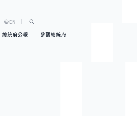
EN
字級選單
展開關鍵字搜尋
總統府公報
參觀總統府
健康台灣推動委員會
總統令
蕭美琴副總統
建築風華
全社會
每日活
行憲後
總統府
外交
網路相簿
國防