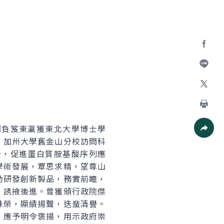
Facebo
加入好
X
列印
負笈東瀛獲東北大學博士學
、加州大學舊金山分校訪問科
社群分
析，促進蛋白質胺基酸序列應
學術發展，覃思求精，望尊山
助研發創新製品，務實前瞻，
，誘掖後進。曾獲頒行政院傑
殊榮，顯績揚聲，迭蜚清譽。
，應予明令褒揚，用示政府崇