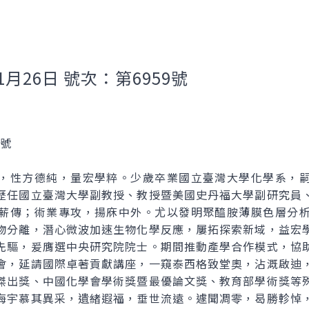
1月26日 號次：第6959號
0號
性方德純，量宏學粹。少歲卒業國立臺灣大學化學系，嗣
歷任國立臺灣大學副教授、教授暨美國史丹福大學副研究員
薪傳；術業專攻，揚庥中外。尤以發明聚醯胺薄膜色層分
物分離，潛心微波加速生物化學反應，屢拓探索新域，益宏
先驅，爰膺選中央研究院院士。期間推動產學合作模式，協
會，延請國際卓著貢獻講座，一窺泰西格致堂奧，沾溉啟迪
傑出獎、中國化學會學術獎暨最優論文獎、教育部學術獎等
海宇慕其異采，遺緒遐福，垂世流遠。遽聞凋零，曷勝軫悼