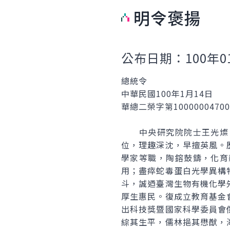
明令褒揚
公布日期：100年0
總統令
中華民國100年1月14日
華總二榮字第1000000470
中央研究院院士王光燦，
位，理趣深沈，早擅英風。
學家等職，陶鎔鼓鑄，化育
用；盡瘁蛇毒蛋白光學異構
斗，誠迺臺灣生物有機化學
厚生惠民。復成立教育基金
出科技獎暨國家科學委員會
綜其生平，儒林挹其懋猷，