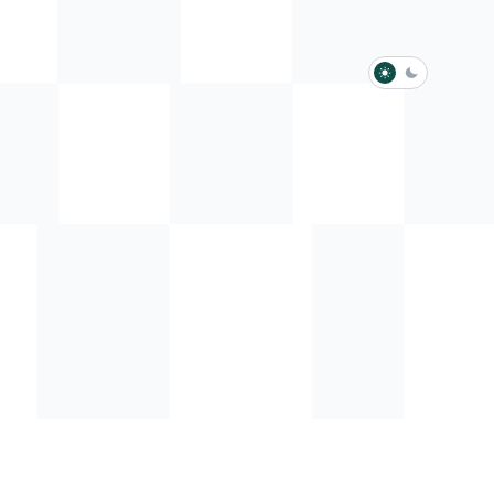
淺色模式
深色模式
防衛韌性委員會
動行程
歷任總統與副總統
展覽