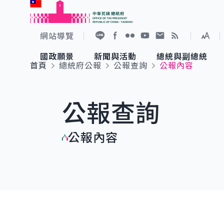
:::
跳到主要內容
中華民國總統府
網站導覽
展開
加入好友
Facebook
Flickr
YouTube
寫信給總統
RSS
國政願景
新聞與活動
總統與副總統
首頁
總統府公報
公報查詢
公報內容
國政願景
新聞與活動
總統與副總統
參觀總統府
:::
公報查詢
國家氣候變遷對策委員會
總統府新聞
賴清德總統
參觀資訊
公報內容
重要談話
影音頻道