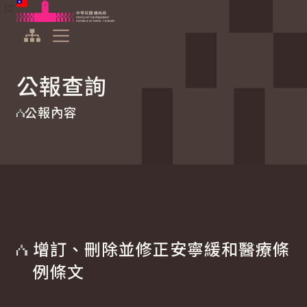
:::
:::
跳到主要內容
中華民國總統府
展開選單
公報查詢
公報內容
增訂、刪除並修正安寧緩和醫療條
例條文