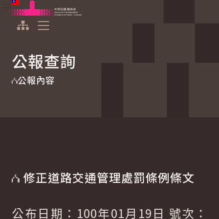
:::
:::
跳到主要內容
中華民國總統府
展開選單
公報查詢
公報內容
修正道路交通管理處罰條例條文
公布日期：100年01月19日 號次：