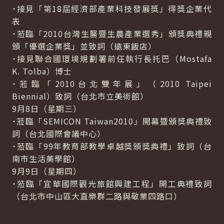
˙接見「第18屆經濟部產業科技發展獎」得獎企業代
表
˙蒞臨「2010台灣生醫暨生農產業選秀」頒獎典禮親
頒「優選企業獎」並致詞（遠東飯店）
˙接見聯合國環境規劃署前任執行長托巴（Mostafa
K. Tolba）博士
˙蒞臨「2010台北雙年展」（2010 Taipei
Biennial）致詞（台北市立美術館）
9月8日（星期三）
˙蒞臨「SEMICON Taiwan2010」開幕暨頒獎典禮致
詞（台北國際會議中心）
˙蒞臨「99年教育部教學卓越獎頒獎典禮」致詞（台
南市生活美學館）
9月9日（星期四）
˙蒞臨「宜華國際觀光旅館興建工程」開工典禮致詞
（台北市中山區大直樂群二路與敬業四路口）