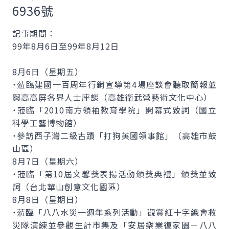
6936號
記事期間：
99年8月6日至99年8月12日
8月6日（星期五）
˙蒞臨建國一百周年行銷宣導第4場座談會聽取簡報並
與高高屏各界人士座談（高雄衛武營藝術文化中心）
˙蒞臨「2010南方領袖教育學院」開幕式致詞（國立
科學工藝博物館）
˙參訪西子灣二級古蹟「打狗英國領事館」（高雄市鼓
山區）
8月7日（星期六）
˙蒞臨「第10屆文馨獎表揚活動頒獎典禮」頒獎並致
詞（台北華山創意文化園區）
8月8日（星期日）
˙蒞臨「八八水災一週年系列活動」觀賞紅十字總會救
災隊演練並參觀生計市集及「安居樂業復家園－八八