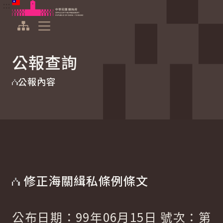
:::
:::
跳到主要內容
中華民國總統府
展開選單
公報查詢
公報內容
修正海關緝私條例條文
公布日期：99年06月15日 號次：第