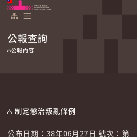
:::
:::
跳到主要內容
中華民國總統府
展開選單
公報查詢
公報內容
制定懲治叛亂條例
公布日期：38年06月27日 號次：第