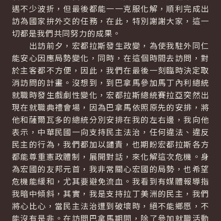
遇不少波折，但最後都能一一克服化解，順利完成出
訪為國家拚外交的任務，在此，特別謝謝大家，這一
切都是我們共同努力的成果。
出訪前夕，宏都拉斯發生政變，為使我駐外同仁
能安心因應局勢變化，同時，在這個時間去訪問，對
於主客都不方便，因此，我們在最後一刻臨時決定取
消訪問的計畫。沒想到，到巴拿馬參加馬丁內利總統
就職時發生戲劇性變化，宏都拉斯總統賽拉亞突然出
現在就職典禮會場，因為巴拿馬依照原先的安排，將
他和薩爾瓦多的總統分別安排在我的左右邊，我向他
表示，中華民國一向支持民主法治，任何違法、違反
民主的行為，我們都加以譴責，也期盼宏都拉斯各方
都能尊重憲政體制，展開對話，來化解這次危機。身
為宏國的友邦元首，我非常關心宏國的局勢，也希望
危機能緩和，尤其要避免流血。我看到有媒體報導指
我暗中傾斜，其實，我是支持拉丁美洲的民主，我們
將心比心，當民主法治遭到破壞時，絕不能鄉愿，不
能沒有是非。在訪問巴拿馬期間，除了參加就職活動