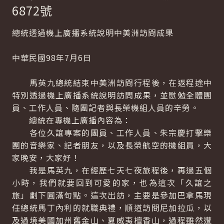
6872號
總統透過機上廣播系統說明中美洲訪問成果
中華民國98年7月6日
馬英九總統結束中美洲訪問行程後，在返程途中
特別透過機上廣播系統說明訪問成果，並慰勉全體團
員、工作人員、隨團記者與長榮機組人員的辛勞。
總統在專機上廣播內容為：
各位久誼專案的團員、工作人員、朱宗慶打擊樂
團的音樂家、記者朋友，以及長榮航空的機組員，大
家晚安，大家好！
我是馬英九，在經歷七天七夜旅程後，再過五個
小時，我們就要回到可愛的家，也為這次「久誼之
旅」劃下圓滿句點。這次出訪，主要是參加巴拿馬現
任總統馬丁內利的就職典禮，順道訪問尼加拉瓜，以
及過境美國加州舊金山、夏威夷檀香山，過程雖然遭