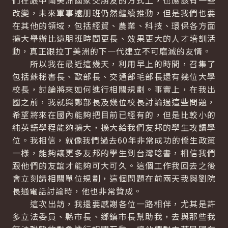
們在跟中南美洲國家交朋友的方式上，也應該有一些
改變，未來軍事遠朋班仍然繼續推動，但是我們也要
在其他的領域，包括經貿、農業、科技、環保各方面
擴大舉辦比遠朋班時間更長、效果更大的人才培訓活
動，真正跟拉丁美洲的下一代建立不可磨滅的友情。
所以我在最近這幾天，利用早上的時間，召集了
包括蘇秘書長、歐部長、交通部毛部長還有幾位大學
校長，討論將來如何進行相關規劃。事實上，在我出
國之前，我就與鄭部長及幾位校長討論過這些問題，
希望將來在國內能夠把目前已經有的，但是比較小的
純英語學程能夠擴大，擴大給我們友邦的學生攻讀學
位。我相信，就像我們過去60年非常成功的僑生政策
一樣，能夠讓更多友邦的學生到台灣唸書，相信我們
跟他們的友誼才能夠可大可久。這個工作我回去之後
會立刻請相關單位規劃，這個問題在前兩天我與劉院
長通電話討論時，他也非常贊成。
這次出訪，我還要感謝各位一路相伴，尤其是許
多立法委員、縣市長、鄉鎮市長幫助我，去與那些我