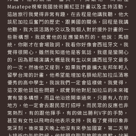
Masatepe視察我國技術團紅豆計畫以及主持活動，
這趟旅行我覺得非常有趣，在去程是他講我聽，他大
談尼加拉瓜奮鬥的歷史、跟美國的關係，回程是我講
他聽，我大談活路外交以及我個人對於援外計畫的一
些新構想，我感覺他的反應蠻熱烈的。他說：馬總
統，你剛才在會場致詞，我看你好像會西班牙文。我
覺得很開心，雖然我知道他是客氣話，我還是蠻開心
的，因為那場演講大概是我有生以來講西班牙文最多
的一次。然後他又提到，如果我們要擴大友邦年輕人
留學台灣的計畫，他希望能增加名額給尼加拉瓜清寒
優秀的高中學生，我說我們一定會這樣做。我覺得，
這次跟他談這些問題，感覺到他對尼加拉瓜的未來確
實有蠻多構想，而且他沿途開車過來，只要有人在的
地方，他一定會去跟民眾打招呼，而民眾的反應也非
常熱烈，有的跟他揮手，有的做出勝利V字的手勢，
甚至有女性以飛吻向他表示支持，我看了覺得印象非
常深刻。後來當天晚上他沒有來參加國宴，第二天早
上接近中午的時候，他就親自跑到旅館來道歉，站著