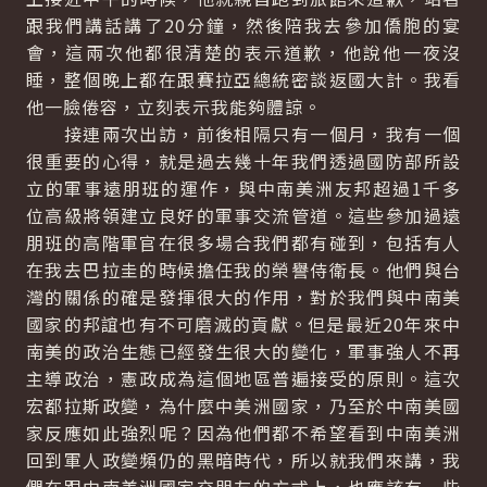
跟我們講話講了20分鐘，然後陪我去參加僑胞的宴
會，這兩次他都很清楚的表示道歉，他說他一夜沒
睡，整個晚上都在跟賽拉亞總統密談返國大計。我看
他一臉倦容，立刻表示我能夠體諒。
接連兩次出訪，前後相隔只有一個月，我有一個
很重要的心得，就是過去幾十年我們透過國防部所設
立的軍事遠朋班的運作，與中南美洲友邦超過1千多
位高級將領建立良好的軍事交流管道。這些參加過遠
朋班的高階軍官在很多場合我們都有碰到，包括有人
在我去巴拉圭的時候擔任我的榮譽侍衛長。他們與台
灣的關係的確是發揮很大的作用，對於我們與中南美
國家的邦誼也有不可磨滅的貢獻。但是最近20年來中
南美的政治生態已經發生很大的變化，軍事強人不再
主導政治，憲政成為這個地區普遍接受的原則。這次
宏都拉斯政變，為什麼中美洲國家，乃至於中南美國
家反應如此強烈呢？因為他們都不希望看到中南美洲
回到軍人政變頻仍的黑暗時代，所以就我們來講，我