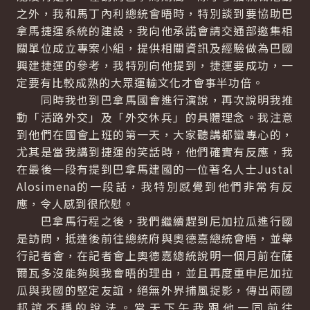
之外，我和馬丁內利總統會晤時，特別談到要協助巴
拿馬捷運系統的建設，我向他承諾會請交通部邀集相
關單位成立專案小組，提供相關資訊及經驗做為巴國
興建捷運的參考，我特別向他提到，捷運要成功，一
定要有比較成熟的大眾運輸文化才會事半功倍。
同時我也到巴拿馬國會進行演說，再次說明我推
動「活路外交」及「外交休兵」的具體理念。我注意
到他們在國會上班的第一天，大家聽講都蠻專心的，
尤其是當我講到捷運的笑話時，他們確實有反應，我
在最後一段有提到巴拿馬建國的一位著名人士Justal
Alosimena的一段話，我特別感覺到他們非常有反
應，令人感到很欣慰。
巴拿馬行程之後，我們繼續趕到尼加拉瓜進行國
是訪問，抵達後前往總統府與奧德嘉總統會晤，並舉
行記者會，在記者會上奧德嘉總統說明一個月前在薩
爾瓦多沒能夠與我會晤的理由，並且再度重申尼加拉
瓜與我國的堅定友誼，絕無外界捕風捉影，傳出兩國
邦誼不穩的說法。當天下午我跟他一同前往