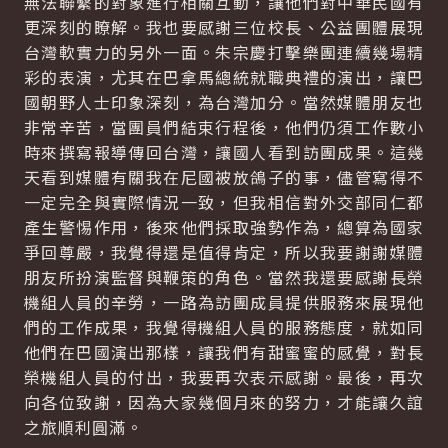
無法聯繫的對象進行相關互動，讓他們對中華民國有
更深刻的瞭解。我也要感謝三位校長、公益團體展現
台灣軟實力的另外一面。朱宗慶打擊樂團連續幾場精
彩的表演，尤其在巴拿馬總統就職典禮的演出，讓巴
國朝野人士印象深刻，為台灣加分。當然媒體朋友也
非常辛苦，當團員們結束行程後，他們仍須工作數小
時來撰寫報導傳回台灣，讓國人看到訪團成果。這幾
天看到媒體有關我在尼國被放鴿子的事，儘管寫得不
一定完全與實際情況一致，但我相信對外交部同仁都
產生警惕作用，後來他們採取強勢作為，總算為國家
爭回尊嚴，我覺得還是值得肯定，所以我要謝謝媒體
朋友所扮演監督與鞭策的角色。當然我還要感謝長榮
機組人員的辛勞，一路為訪團成員提供服務來展現他
們的工作成果，我覺得機組人員的服務態度，就如同
他們在巴國演出那樣，讓我們有甜蜜蜜的感覺，對長
榮機組人員的付出，我要再次表示感謝。最後，再次
向各位致謝，因為大家幾個月來的努力，才能讓久誼
之旅順利圓滿。