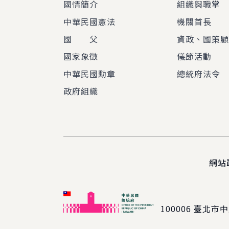
國情簡介
組織與職掌
中華民國憲法
機關首長
國 父
資政、國策
國家象徵
儀節活動
中華民國勳章
總統府法令
政府組織
網站
100006
臺北市中