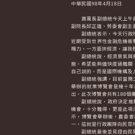
中華民國98年4月18日
蕭萬長副總統今天上午前
副院長邱正雄、勞委會副主
副總統表示，今天行政院
近期受到世界性金融危機衝
魄力，一方面拚經濟，讓我
副總統說，經濟景氣與就
施，希望能夠儘快度過難關
自己説的，而是國際機構及
副總統強調，目前當務之
舉辦的就業博覽會是幾十年
出，此次博覽會共有188個
副總統說，政府決定推動
機會，十分難得，更是此項
示，博覽會舉辦後，農委會
一，這就是行政團隊向民眾
副總統最後並見證由民間