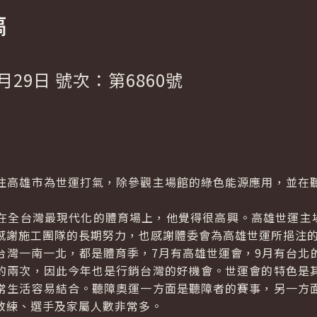
稿
月29日 號次：第6860號
高雄市為世運打氣，除參觀主場館的綠色能源應用，並在聽
台灣最現代化的體育場上，他覺得很高興。高雄世運主場
感謝施工團隊的長期努力，也感謝體委會為高雄世運所挹注的
一南一北，都是體育季，7月有高雄世運會，9月有台北
的兩次，因此今年也是行銷台灣的好機會。世運會的特色是
常生活容易結合。聽障奧運一方面是聽障者的賽事，另一方
教練、選手及家屬人數非常多。