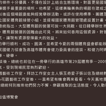
條件十分優異，不僅在設計上結合生態環境，對面更是國家
練選手最重要的場所。他希望，這樣美輪美奐的場館在建成
以後這個場館要能夠經常舉辦活動，或許在使用標準、團體
立國家體育館接管小組，並提報國家體育館管理處設置計畫
總統指出，大型體育館的營運可說一大挑戰，從日韓舉辦世界
，體育館營運的困難由此可見。將來如何善用這個資源，對
式，讓現有資源發揮最大的效益。
舉行順利、成功、圓滿，並希望今夏的兩個體育盛會都能辦
國健力協會及高雄市體育會健力委員會的座談，和健力阿媽
舉、硬舉。
，總統也前往在一旁舉行的高雄市第29屆體育季—200
氣，受到現場民眾熱烈歡迎。
藝術工作室，拜訪工作室女主人張玉奇愛子張以信及總統教
心花園藝術工作室後，一直希望有機會再來看看，今天舊地
。總統特別推崇他們努力不懈、樂觀進取的生活態度，令人動
加值博覽會