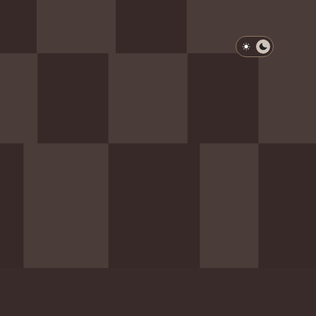
淺色模式
深色模式
防衛韌性委員會
動行程
歷任總統與副總統
展覽