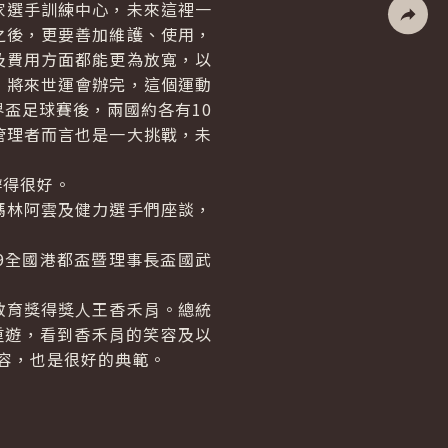
選手訓練中心，未來這裡一
之後，更要善加維護、使用，
社群分
及費用方面都能更為放寬，以
，將來世運會辦完，這個運動
盃足球賽後，兩國約各有10
管理者而言也是一大挑戰，未
得很好。
林阿雲及健力選手們座談，
9全國港都盃暨理事長盃國武
育獎得獎人王香禾肙。總統
重遊，看到香禾肙的笑容及以
容，也是很好的典範。