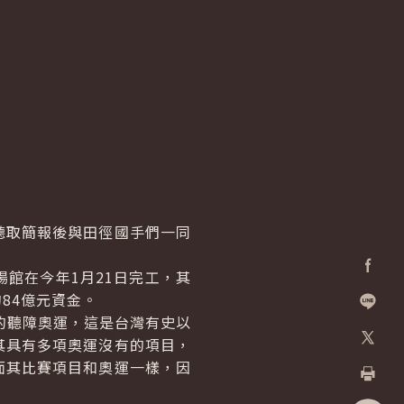
取簡報後與田徑國手們一同
館在今年1月21日完工，其
Facebo
84億元資金。
的聽障奧運，這是台灣有史以
加入好
其具有多項奧運沒有的項目，
X
面其比賽項目和奧運一樣，因
列印