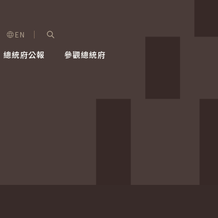
EN
字級選單
展開關鍵字搜尋
總統府公報
參觀總統府
健康台灣推動委員會
總統令
蕭美琴副總統
建築風華
全社會
每日活
行憲後
總統府
外交
網路相簿
國防