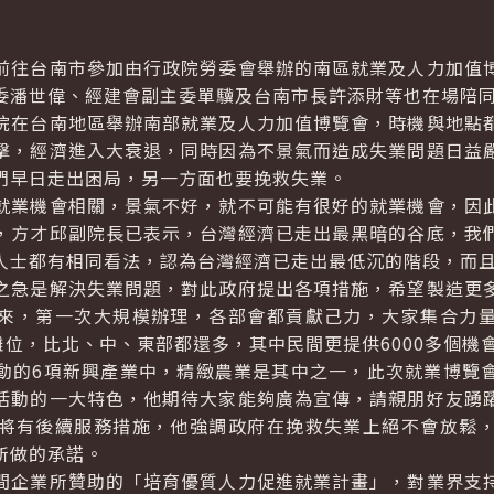
往台南市參加由行政院勞委會舉辦的南區就業及人力加值博
委潘世偉、經建會副主委單驥及台南市長許添財等也在場陪
在台南地區舉辦南部就業及人力加值博覽會，時機與地點都
擊，經濟進入大衰退，同時因為不景氣而造成失業問題日益
們早日走出困局，另一方面也要挽救失業。
業機會相關，景氣不好，就不可能有很好的就業機會，因此
，方才邱副院長已表示，台灣經濟已走出最黑暗的谷底，我
人士都有相同看法，認為台灣經濟已走出最低沉的階段，而
急是解決失業問題，對此政府提出各項措施，希望製造更多
來，第一次大規模辦理，各部會都貢獻己力，大家集合力
攤位，比北、中、東部都還多，其中民間更提供6000多個機
的6項新興產業中，精緻農業是其中之一，此次就業博覽會
活動的一大特色，他期待大家能夠廣為宣傳，請親朋好友踴
將有後續服務措施，他強調政府在挽救失業上絕不會放鬆
所做的承諾。
企業所贊助的「培育優質人力促進就業計畫」，對業界支持