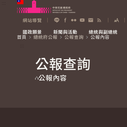
:::
跳到主要內容
中華民國總統府
網站導覽
展開
加入好友
Facebook
Flickr
YouTube
寫信給總統
RSS
國政願景
新聞與活動
總統與副總統
首頁
總統府公報
公報查詢
公報內容
國政願景
新聞與活動
總統與副總統
參觀總統府
:::
公報查詢
國家氣候變遷對策委員會
總統府新聞
賴清德總統
參觀資訊
公報內容
重要談話
影音頻道