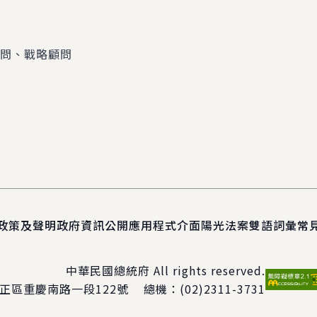
顧問、戰略顧問
政策及聲明
政府資訊公開
應用程式介面
陽光法案
雙語詞彙
常
中華民國總統府 All rights reserved.
正區重慶南路一段122號
總機：
(02)2311-3731