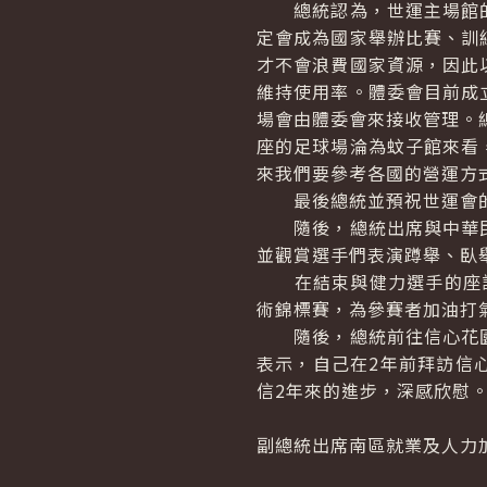
總統認為，世運主場館的
定會成為國家舉辦比賽、訓
才不會浪費國家資源，因此
維持使用率。體委會目前成
場會由體委會來接收管理。
座的足球場淪為蚊子館來看
來我們要參考各國的營運方
最後總統並預祝世運會的
隨後，總統出席與中華民
並觀賞選手們表演蹲舉、臥
在結束與健力選手的座談後
術錦標賽，為參賽者加油打
隨後，總統前往信心花園
表示，自己在2年前拜訪信
信2年來的進步，深感欣慰
副總統出席南區就業及人力