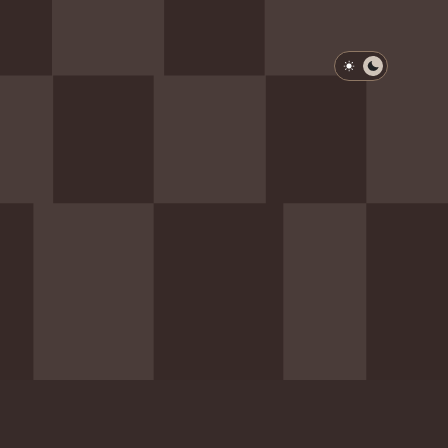
淺色模式
深色模式
防衛韌性委員會
動行程
歷任總統與副總統
展覽