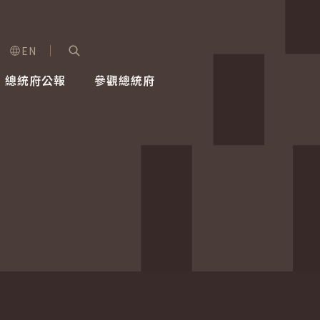
EN
字級選單
展開關鍵字搜尋
總統府公報
參觀總統府
健康台灣推動委員會
總統令
蕭美琴副總統
建築風華
全社會
每日活
行憲後
總統府
外交
網路相簿
國防