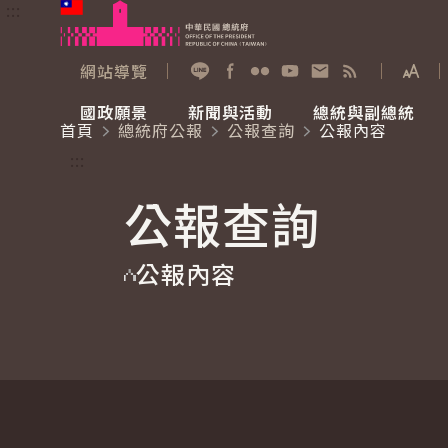
:::
跳到主要內容
中華民國總統府
網站導覽
展開
加入好友
Facebook
Flickr
YouTube
寫信給總統
RSS
國政願景
新聞與活動
總統與副總統
首頁
總統府公報
公報查詢
公報內容
國政願景
新聞與活動
總統與副總統
參觀總統府
:::
公報查詢
國家氣候變遷對策委員會
總統府新聞
賴清德總統
參觀資訊
公報內容
重要談話
影音頻道