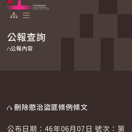
:::
:::
跳到主要內容
中華民國總統府
展開選單
公報查詢
公報內容
刪除懲治盜匪條例條文
公布日期：46年06月07日 號次：第