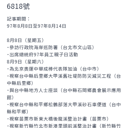
6818號
記事期間：
97年8月8日至97年8月14日
8月8日（星期五）
˙參訪行政院海岸巡防署（台北市文山區）
˙出席總統府97年員工親子日活動
8月9日（星期六）
˙為北京奧運中華成棒代表隊加油（台中市）
˙視察台中縣后里鄉大甲溪舊社堤防防災減災工程（台
中縣后里鄉）
˙與台中縣地方人士座談（台中縣石岡鄉農會展示應用
館）
˙視察台中縣和平鄉松鶴部落大甲溪砂石車便道（台中
縣和平鄉）
˙視察苗栗市新東大橋後龍溪整治計畫（苗栗市）
˙視察新竹縣竹北市新港里頭前溪整治計畫（新竹縣竹