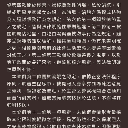
條第四款關於經營、操縱職業性賭場，私設娼館，引
誘或強逼良家婦女為娼，為賭場、娼館之保鏢或恃強
為人逼討債務行為之規定，第六條第一項關於情節重
大之規定，皆與法律明確性原則無違。第二條第三款
關於霸佔地盤、白吃白喝與要挾滋事行為之規定，雖
非受規範者難以理解，惟其適用範圍，仍有未盡明確
之處，相關機關應斟酌社會生活型態之變遷等因素檢
討修正之。第二條第三款關於欺壓善良之規定，以及
第五款關於品行惡劣、遊蕩無賴之規定，與法律明確
性原則不符。
本條例第二條關於流氓之認定，依據正當法律程序
原則，於審查程序中，被提報人應享有到場陳述意見
之權利；經認定為流氓，於主管之警察機關合法通知
而自行到案者，如無意願隨案移送於法院，不得將其
強制移送。
本條例第十二條第一項規定，未依個案情形考量採
取其他限制較輕微之手段，是否仍然不足以保護證人
之安全或擔保證人出於自由意志陳述意見，即得限制