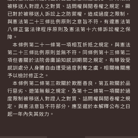
被移送人對證人之對質、詰問權與閱卷權之規定，顯
已對於被移送人訴訟上之防禦權，造成過度之限制，
與憲法第二十三條比例原則之意旨不符，有違憲法第
八條正當法律程序原則及憲法第十六條訴訟權之保
障。
本條例第二十一條第一項相互折抵之規定，與憲法
第二十三條比例原則並無不符。同條例第十三條第二
項但書關於法院毋庸諭知感訓期間之規定，有導致受
感訓處分人身體自由遭受過度剝奪之虞，相關機關應
予以檢討修正之。
本條例第二條第三款關於欺壓善良，第五款關於品
行惡劣、遊蕩無賴之規定，及第十二條第一項關於過
度限制被移送人對證人之對質、詰問權與閱卷權之規
定，與憲法意旨不符部分，應至遲於本解釋公布之日
起一年內失其效力。