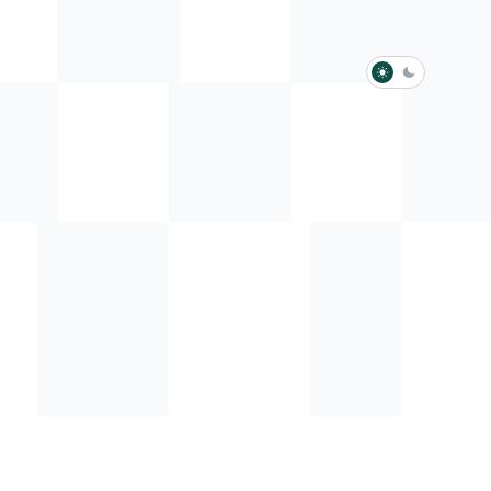
淺色模式
深色模式
防衛韌性委員會
動行程
歷任總統與副總統
展覽