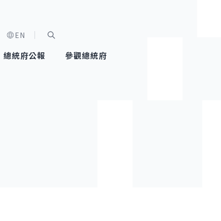
EN
字級選單
展開關鍵字搜尋
總統府公報
參觀總統府
健康台灣推動委員會
總統令
蕭美琴副總統
建築風華
全社會
每日活
行憲後
總統府
外交
網路相簿
國防