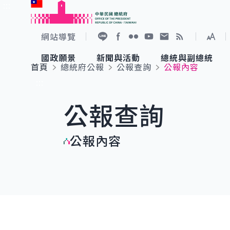
:::
跳到主要內容
中華民國總統府
網站導覽
展開
加入好友
Facebook
Flickr
YouTube
寫信給總統
RSS
國政願景
新聞與活動
總統與副總統
首頁
總統府公報
公報查詢
公報內容
國政願景
新聞與活動
總統與副總統
參觀總統府
:::
公報查詢
國家氣候變遷對策委員會
總統府新聞
賴清德總統
參觀資訊
公報內容
重要談話
影音頻道