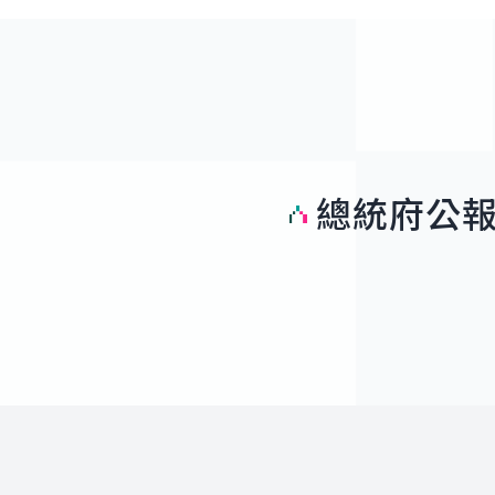
總統府公
:::