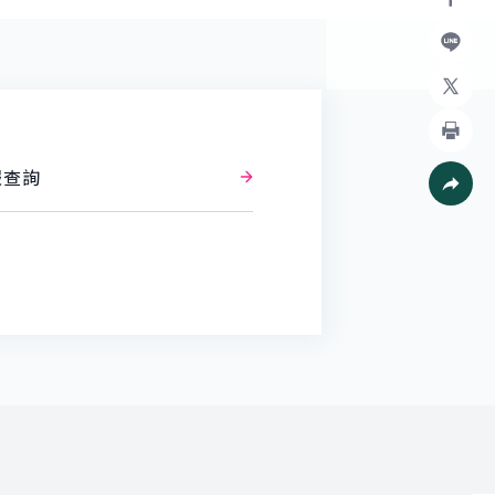
Facebo
加入好
X
列印
報查詢
社群分