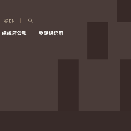
EN
字級選單
展開關鍵字搜尋
總統府公報
參觀總統府
健康台灣推動委員會
總統令
蕭美琴副總統
建築風華
全社會
每日活
行憲後
總統府
外交
網路相簿
國防