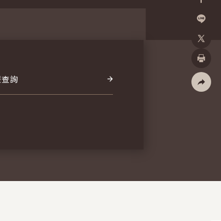
Facebo
加入好
X
列印
報查詢
社群分