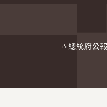
總統府公
:::