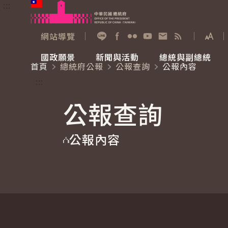
:::
跳到主要內容
中華民國總統府
網站導覽
展開
加入好友
Facebook
Flickr
YouTube
寫信給總統
RSS
國政願景
新聞與活動
總統與副總統
首頁
總統府公報
公報查詢
公報內容
國政願景
新聞與活動
總統與副總統
參觀總統府
:::
公報查詢
國家氣候變遷對策委員會
總統府新聞
賴清德總統
參觀資訊
公報內容
重要談話
影音頻道