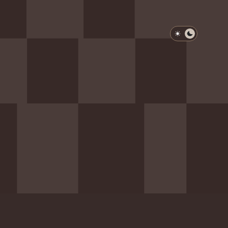
淺色模式
深色模式
防衛韌性委員會
動行程
歷任總統與副總統
展覽