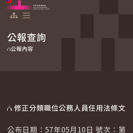
:::
:::
跳到主要內容
中華民國總統府
展開選單
公報查詢
公報內容
修正分類職位公務人員任用法條文
公布日期：57年05月10日 號次：第