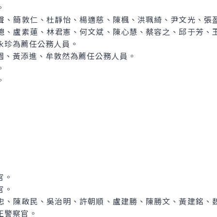
。
聲、簡敦仁、杜靜怡、楊適慈、陳楓、洪珮綺、尹文光、張
璁、盧素蓮、林君憲、何文斌、陳心慧、蔡容之、邱于芳、
永珍為薦任公務人員。
園、黃添進、牟敦然為薦任公務人員。
。
。
官。
官。
忠、陳啟民、吳治明、許朝順、盧建勝、陳勝文、黃建銘、
正警察官。