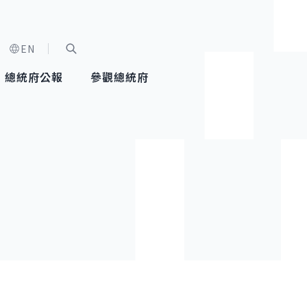
EN
字級選單
展開關鍵字搜尋
總統府公報
參觀總統府
健康台灣推動委員會
總統令
蕭美琴副總統
建築風華
全社會
每日活
行憲後
總統府
外交
網路相簿
國防