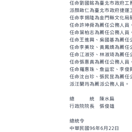
任命劉國銘為臺北市政府工
派顏啟仁為臺北市政府捷運
任命李錫隆為金門縣文化局
任命許坤舜為薦任公務人員
任命葉柏志為薦任公務人員
任命王進興、吳國基為薦任
任命李美玟、黃鳳嬌為薦任
任命江淑芬、林淑琦為薦任
任命張惠真為薦任公務人員
任命羅惠珠、詹益宏、李俊
任命沈台珍、張民昆為薦任
派汪蘭荺為薦派公務人員。
總 統 陳水扁
行政院院長 張俊雄
總統令
中華民國96年6月22日