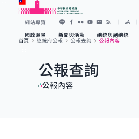
:::
跳到主要內容
中華民國總統府
網站導覽
展開
加入好友
Facebook
Flickr
YouTube
寫信給總統
RSS
國政願景
新聞與活動
總統與副總統
首頁
總統府公報
公報查詢
公報內容
國政願景
新聞與活動
總統與副總統
參觀總統府
:::
公報查詢
國家氣候變遷對策委員會
總統府新聞
賴清德總統
參觀資訊
公報內容
重要談話
影音頻道