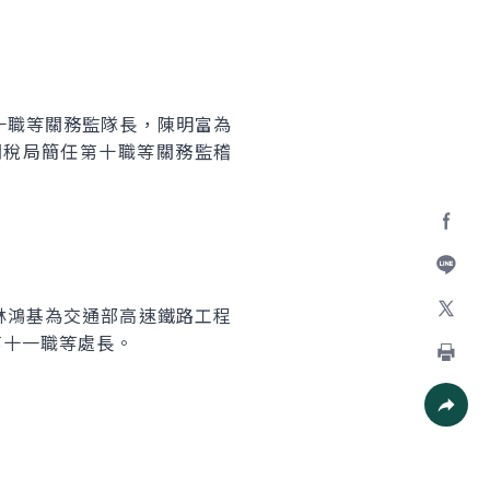
十職等關務監隊長，陳明富為
關稅局簡任第十職等關務監稽
Facebo
加入好
林鴻基為交通部高速鐵路工程
X
第十一職等處長。
列印
社群分