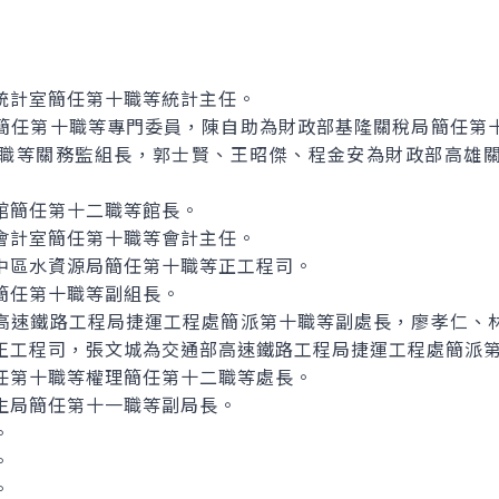
統計室簡任第十職等統計主任。
簡任第十職等專門委員，陳自助為財政部基隆關稅局簡任第
職等關務監組長，郭士賢、王昭傑、程金安為財政部高雄
館簡任第十二職等館長。
會計室簡任第十職等會計主任。
中區水資源局簡任第十職等正工程司。
簡任第十職等副組長。
高速鐵路工程局捷運工程處簡派第十職等副處長，廖孝仁、
正工程司，張文城為交通部高速鐵路工程局捷運工程處簡派
任第十職等權理簡任第十二職等處長。
生局簡任第十一職等副局長。
。
。
。