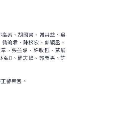
郭高蓁、胡國書、謝其益、吳
、翁瑜君、陳松宏、郭穎丞、
國章、張益承、許敏哲、蘇展
林弘、簡志峰、郭彥男、許
警正警察官。