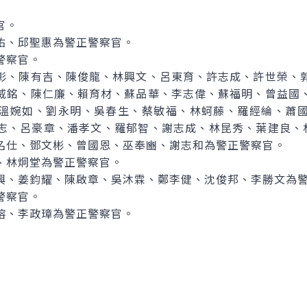
官。
佑、邱聖惠為警正警察官。
警察官。
彰、陳有吉、陳俊龍、林興文、呂東育、許志成、許世榮、
威銘、陳仁廉、賴育材、蘇品華、李志偉、蘇福明、曾益國
溫婉如、劉永明、吳春生、蔡敏福、林蚵藤、羅經綸、蕭
志、呂豪章、潘孝文、羅郁智、謝志成、林昆秀、葉建良、
名仕、鄧文彬、曾國恩、巫奉豳、謝志和為警正警察官。
、林炯堂為警正警察官。
興、姜鈞耀、陳啟章、吳沐霖、鄭李健、沈俊邦、李勝文為
警察官。
榕、李政璋為警正警察官。