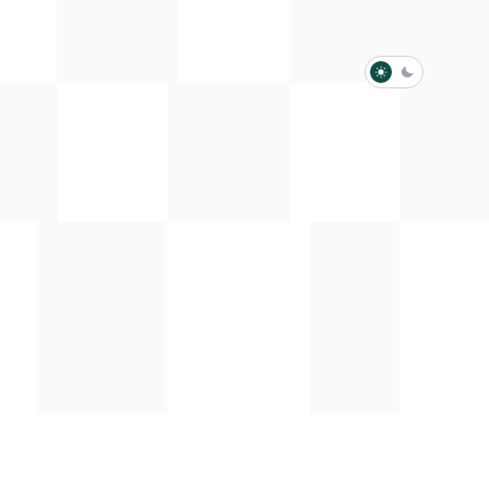
淺色模式
深色模式
防衛韌性委員會
動行程
歷任總統與副總統
展覽