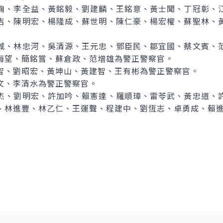
鞠、李全益、黃銘毅、劉建麟、王銘意、黃士聞、丁冠彰、
吉、陳明宏、楊隆成、蘇世明、陳仁豪、楊宏權、蘇聖林、
城、林忠河、吳清源、王元忠、鄧臣民、鄒宜國、蔡文賓、
海望、簡銘嘗、蘇倉政、范增雄為警正警察官。
智、劉昭宏、黃坤山、黃建智、王有彬為警正警察官。
文、李清水為警正警察官。
杰、劉明宏、許加吟、賴憲達、羅順璋、雷苓武、黃忠道、
、林進豐、林乙仁、王運聲、程建中、劉恆志、卓勇成、賴