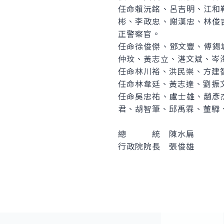
任命賴沅銘、呂吉明、江和
彬、李政忠、謝漢忠、林俊
正警察官。
任命徐俊傑、鄧文豐、傅錫
仲玟、黃志立、湛文斌、岑
任命林川裕、洪民崇、方建
任命林韋廷、黃志達、劉振
任命吳忠祐、盧士雄、趙彥
君、胡智筆、邱禹霖、董驊
總 統 陳水扁
行政院院長 張俊雄