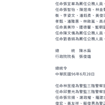
任命張宜蓁為薦任公務人員
任命張智怡、陳煜南、林金
衡、李姿文、潘鈺柔、黃俊
孝甄、潘雅惠、林啟嵐、高
任命黃美玲、鍾德馨、藍朝
任命陳文儀為薦任公務人員
任命劉香娟為薦任公務人員
總 統 陳水扁
行政院院長 張俊雄
總統令
中華民國96年6月28日
任命林昆煌為警監三階警察
任命邱豐光為警監三階警察
任命張宗揚、謝政權、羅建
俊宏、黃友祥、賴俊男為警