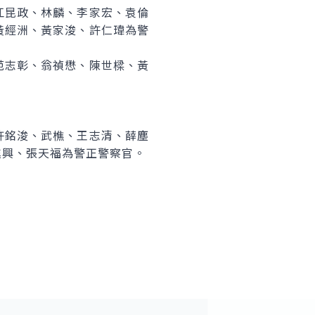
江昆政、林麟、李家宏、袁倫
黃經洲、黃家浚、許仁瑋為警
范志彰、翁禎懋、陳世樑、黃
許銘浚、武樵、王志清、薛塵
進興、張天福為警正警察官。