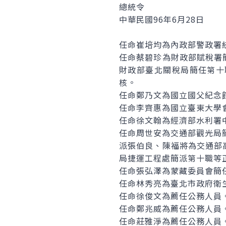
總統令
中華民國96年6月28日
任命崔培均為內政部警政署
任命蔡碧珍為財政部賦稅署
財政部臺北關稅局簡任第十
核。
任命鄭乃文為國立國父紀念
任命李齊惠為國立臺東大學
任命徐文翰為經濟部水利署
任命周世安為交通部觀光局
派張伯良、陳福將為交通部
局捷運工程處簡派第十職等
任命張弘澤為蒙藏委員會簡
任命林秀亮為臺北市政府衛
任命徐俊文為薦任公務人員
任命鄭兆威為薦任公務人員
任命莊雅淨為薦任公務人員