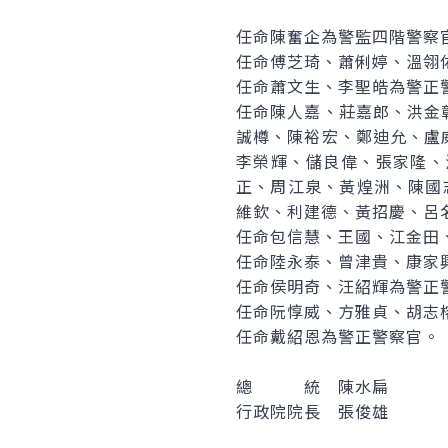
任命陳奮企為警監四階警察
任命傅芝琦、蕭俐婷、溫翎
任命蕭文生、李聖皓為警正
任命陳人嘉、莊嘉郎、洪金
誠樽、陳裕宏、鄭迪允、盧
李榮輝、儲良偉、張家隆、
正、周江泉、黃煌洲、陳國
維欽、利建德、黃招慶、呂
任命包信慧、王國、江金田
任命陸永泰、曾津貴、康家
任命侯明奇、汪紹輝為警正
任命阮惇威、方雅貞、胡志
任命戴紹恩為警正警察官。
總 統 陳水扁
行政院院長 張俊雄