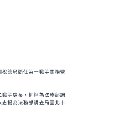
關稅總局簡任第十職等關務監
二職等處長，柳煌為法務部調
陳志揚為法務部調查局臺北市
。