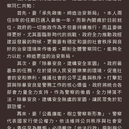
察同仁共勉：
首先，要「承先啟後，締造治安新局」。本人兩
任8年的任期已邁入最後一年，而新內閣甫於日前就
位，政府的一切施政作為不但要持續推行，而且要做
得更好，尤其面臨新時代的挑戰，政府全力推動政經
建設發展的時候，更需要有穩定和諧的社會秩序與良
好的治安環境來作後盾。期盼全體警察同仁，能夠全
力以赴，締造更佳的治安新局。
其次，要「除暴安良，建構安全家園」。政府最
基本的任務，在於提供人民安居樂業的環境，促進社
會的安和樂利，維護社會的公平正義與秩序。打擊犯
罪與除暴安良是警務工作的核心價值，政府將統合各
部會力量全力支持，作為警察的後盾，全力掃蕩不
法，除暴安良，建構安全無虞的家園，讓民眾免於犯
罪恐懼。
再來，要「公義廉能，樹立警察新形象」。警察
代表國家行使公權力，依法維持公共秩序與社會安
全，責任至為艱鉅，必須嚴守「依法行政」原則與公