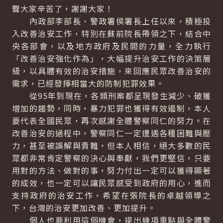
聲大家辛苦了，謝謝大家！
內政部李部長、警政署侯署長上任以來，積極投
入改善治安工作，特別在蘇前院長帶領之下，結合中
央各部會，以及地方政府及民間的力量，全力執行
「改善治安強化作為」，大幅提升治安工作的決策層
級，以具體有效的治安措施，來回應民眾改善治安的
需求，已經發揮相當大的防制犯罪效果。
從95年到現在，各類刑案都呈現發生減少、破獲
增加的趨勢，同時，暴力犯罪也獲得有效遏制，本人
要代表全國民眾，再次感謝全體警察同仁的努力。在
改善治安的過程中，警察同仁一定遭遇各種困難與壓
力，甚至被誤解與責難，但本人相信，絕大多數的民
眾都非常肯定警察的決心與奉獻，我們更堅信，只要
用對的方法、做對的事，努力付出一定可以獲得顯著
的成效，也一定可以讓民眾感受到政府的用心，進而
支持政府的治安工作，希望在張院長的卓越領導之
下，台灣的治安更加改善、更加提升。
個人也要利用這個機會，提出幾項重點與全體警