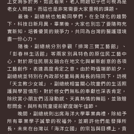
上女將多於男，如此看來，老人問題似乎也可視為是
老女人問題，而這也是非常需要大家重視的課題。
最後，副總統也勉勵同學們，在全球化的趨勢
下，科技日新月異，畢業後，大家也別忘了要隨時充
實新知，培養優質的競爭力，共同為台灣的醫護環境
盡一份心力。
隨後，副總統分別參觀「排灣三寶工藝館」、
「彭春林生活館」等兩家別具特色的原住民工藝中
心，對於原住民朋友融合在地文化與嶄新創意的各項
工藝創作，表達高度肯定之意。由於時值端節前夕，
副總統並特別在內政部兒童局黃局長的陪同下，訪視
「天主教少女城」，副總統相當關心院童們的生活照
護與學習情形，對於修女們無私的奉獻也深表肯定，
除欣賞小朋友們活潑動感、天真熱情的舞蹈，並致贈
慰問金，與所有院童提前歡度端午佳節。
晚間，副總統則出席海洋大學畢業典禮，除給予
所有畢業學子誠摯的祝福外，並期許他們能發揮所
長，未來在台灣以「海洋立國」的宗旨與目標上，貢