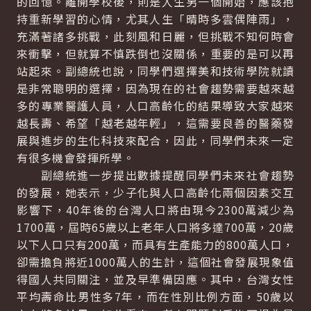
的回憶。離開學校後，則是人生另一個開始，應該抱
持重新學習的心情，尤其人生「晴時多雲偶陣雨」，
充滿著諸多挑戰，此刻風和日麗，但挑戰不知何時會
來衝擊，但就算不慎跌倒也沒關係，重要的是可以再
站起來。副總統也說，同學們選擇美和技術學院就讀
是非常聰明的選擇，因為現在的社會趨勢需要越來越
多的專業醫護人員，人口高齡化的結果導致大家越來
越長壽、希望「越老越年輕」，這需要良善的醫藥發
展與進步的生化科技來配合，因此，同學們未來一定
有很多機會發揮所學。
副總統進一步提出數據提醒同學們未來社會趨勢
的發展，她表示，少子化與人口高齡化兩個因素交互
影響下，40年後的台灣人口將由現今2300萬減少為
1700萬，屆時65歲以上老年人口將多達700萬，20歲
以下人口只有200萬，而具有生產能力的800萬人口，
卻需擔負將近1000萬人的生計，這個社會發展現象值
得國人共同關注，並及早準備因應。其中，台灣女性
平均壽命比男性多7年，而在性別比例方面，50歲以