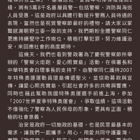
級，將有5萬8千名基層員警－包括警察、消防與海巡
人員受惠。這是政府以具體行動提升警務人員待遇的
表現，當然也是祝賀警察節最好的禮物，請大家以掌
聲感謝朝野立委一致的支持，我們期盼全體警察同仁
更應持續堅守工作崗位，積極打擊犯罪，努力維護治
安，來回應社會的高度期待。
這幾天，我們也看到警政署為了慶祝警察節所舉
辦的「警察火炬跑，愛心照寶島」活動，在侯署長和
中華特奧會白理事長的支持下，由警察同仁護持2007
年特殊奧運運動員環島傳遞聖火，並協助募款與宣
傳，讓愛心照亮寶島，引起社會許多的共鳴與響應，
同時也藉此幫助我國特殊奧運選手前進上海，參加
「2007世界夏季特殊奧運會」，爭取佳績。這項活動
不僅強化了警察為人民保母的形象，更具有正面、積
極的社會意義。
治安是政府一切施政的基礎，也是民眾最基本的
需求，讓我們一起攜手，用心、用愛共同守護臺灣，