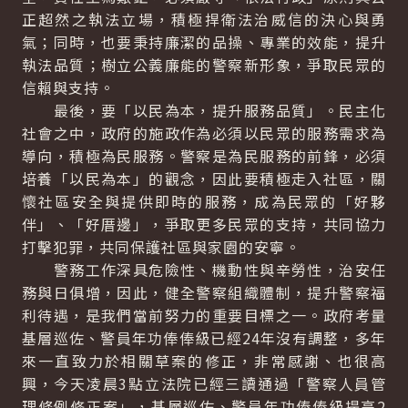
正超然之執法立場，積極捍衛法治威信的決心與勇
氣；同時，也要秉持廉潔的品操、專業的效能，提升
執法品質；樹立公義廉能的警察新形象，爭取民眾的
信賴與支持。
最後，要「以民為本，提升服務品質」。民主化
社會之中，政府的施政作為必須以民眾的服務需求為
導向，積極為民服務。警察是為民服務的前鋒，必須
培養「以民為本」的觀念，因此要積極走入社區，關
懷社區安全與提供即時的服務，成為民眾的「好夥
伴」、「好厝邊」，爭取更多民眾的支持，共同協力
打擊犯罪，共同保護社區與家園的安寧。
警務工作深具危險性、機動性與辛勞性，治安任
務與日俱增，因此，健全警察組織體制，提升警察福
利待遇，是我們當前努力的重要目標之一。政府考量
基層巡佐、警員年功俸俸級已經24年沒有調整，多年
來一直致力於相關草案的修正，非常感謝、也很高
興，今天凌晨3點立法院已經三讀通過「警察人員管
理條例修正案」，基層巡佐、警員年功俸俸級提高2