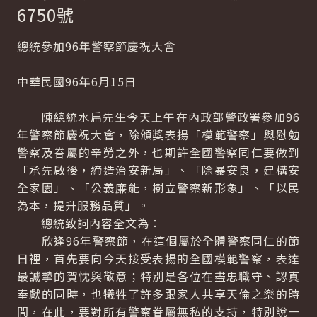
6750號
總統參加96年警察節慶祝大會
中華民國96年6月15日
陳總統水扁先生今天上午在內政部警政署參加96
年警察節慶祝大會，除頒獎表揚「模範警察」與慰勉
警察及眷屬的辛勞之外，也期許全國警察同仁要做到
「承先啟後，締造治安新局」、「除暴安良，建構安
全家園」、「公義廉能，樹立警察新形象」、「以民
為本，提升服務品質」。
總統致詞內容全文為：
欣逢96年警察節，在這個屬於全體警察同仁的節
日裡，首先要向今天接受表揚的全國模範警察，表達
最誠摯的賀忱與敬意；特別是各位在盡忠職守、認真
奉獻的同時，也犧牲了許多跟家人共享天倫之樂的時
間，在此，要對所有警察眷屬無私的支持，特別說一