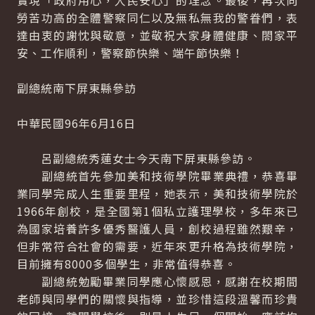
實現「政府用心，人民安心」的理念。最後，再次向
勞苦功高的全體警察同仁以及無私無我的警眷們，表
達由衷的謝忱與敬意，並敬祝大家身體健康、閤家平
安、工作順利，警察節快樂、端午節快樂！
副總統南下屏東縣參訪
中華民國96年6月16日
呂副總統秀蓮女士今天南下屏東縣參訪。
副總統首先參加美和技術學院畢業典禮，恭喜畢
業同學完成人生重要里程，她表示，美和技術學院於
1966年創校，是全國第1個私立護理學校，多年來已
為國家培養許多優秀醫護人員，創校過程雖然艱辛，
但非常符合社會的需要，近年來更升格為技術學院，
目前擁有8000多個學生，非常值得恭喜。
副總統勉勵畢業同學應心懷感恩，感謝在校期間
老師與同學們的關懷與指導，並珍惜這段溫馨而珍貴