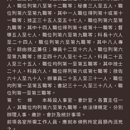
人，職位列第八至第十二職等；秘書三人至五人，職
位列第六至第九職等，其中一人職位得列第十或第十
一職等；技正三十五人至五十七人，職位列第六至第
九職等，其中十四人職位得列第十或第十一職等；督
導五人至七人，職位列第六至第九職等；科長十六人
至二十四人，職位列第六至第九職等，其中八人專
任，餘由技正兼任；專員十二至十六人，職位列第六
至第九職等；技正四十六人至七十二人，科員二十五
人至三十五人，職位均列第一至第五職等，其中技士
二十人，科員六人，職位得列第六或第七職等；技佐
六十人至九十人，辦事員二十五人至三十一人，職位
均列第一至第五職等；書記三十一人至三十八人，職
位列第一至第三職等。
第 七 條 本局設人事室、會計室，各置主任一
人，其職位均列第六至第九職等，依法律規定，分別
辦理人事、歲計、會計及統計事項。
前項各室所需工作人員，應就本條例所定員額內派充
之。