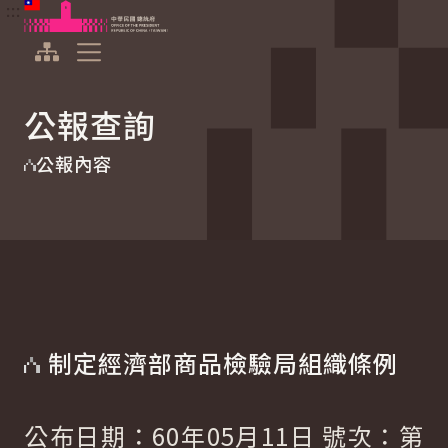
:::
:::
跳到主要內容
中華民國總統府
展開選單
公報查詢
公報內容
制定經濟部商品檢驗局組織條例
公布日期：60年05月11日 號次：第