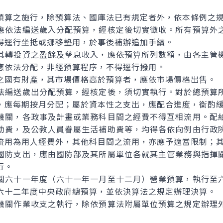
算之施行，除預算法、國庫法已有規定者外，依本條例之
依法編送歲入分配預算，經核定後切實徵收。所有預算外
得逕行坐抵或挪移墊用，於事後補辦追加手續。
轉投資之盈餘及孳息收入，應依預算所列數額，由各主管
應依法分配，非經預算程序，不得逕行撥用。
國有財產，其市場價格高於預算者，應依市場價格出售。
編送歲出分配預算，經核定後，須切實執行。對於總預算
，應每期按月分配；屬於資本性之支出，應配合進度，衡酌
關，各政事及計畫或業務科目間之經費不得互相流用。配
助費，及公教人員眷屬生活補助費等，均得各依向例由行政
流用為用人經費外，其他科目間之流用，亦應予適當限制；
防支出，應由國防部及其所屬單位各就其主管業務與指揮
行。
六十一年度（六十一年一月至十二月）營業預算，執行至
六十二年度中央政府總預算，並依決算法之規定辦理決算。
關作業收支之執行，除依預算法附屬單位預算之規定辦理