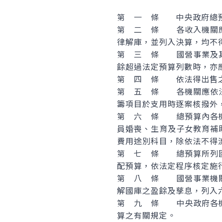
第 一 條 中央政府總預
第 二 條 各收入機關應
律解庫，並列入決算，均不
第 三 條 國營事業及其
餘超過法定預算列數時，亦
第 四 條 依法得出售之
第 五 條 各機關應依法
籌項目於支用時逐案核撥外
第 六 條 總預算內各機
員婚喪、生育及子女教育補
費用途別科目，除依法不得
第 七 條 總預算所列國
配預算，依法定程序核定施
第 八 條 國營事業機關
解國庫之盈餘及孳息，列入
第 九 條 中央政府各機
算之有關規定。