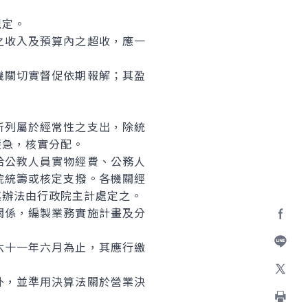
規定。
之收入及預算內之超收，應一
機關切實督促依期報解；其盈
所列屬於經常性之支出，除統
緩急，核實分配。
給公教人員實物經費、公務人
院統籌或核定支撥。各機關經
其辦法由行政院主計處定之。
關係，編製業務實施計畫及分
Facebo
六十一年六月為止，其應行繳
加入好
外，並準用決算法關於營業決
X