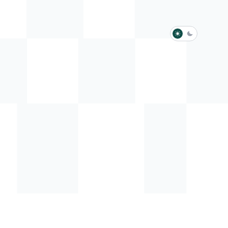
淺色模式
深色模式
防衛韌性委員會
動行程
歷任總統與副總統
展覽