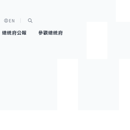
EN
字級選單
展開關鍵字搜尋
總統府公報
參觀總統府
健康台灣推動委員會
總統令
蕭美琴副總統
建築風華
全社會
每日活
行憲後
總統府
外交
網路相簿
國防