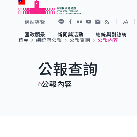
:::
跳到主要內容
中華民國總統府
網站導覽
展開
加入好友
Facebook
Flickr
YouTube
寫信給總統
RSS
國政願景
新聞與活動
總統與副總統
首頁
總統府公報
公報查詢
公報內容
國政願景
新聞與活動
總統與副總統
參觀總統府
:::
公報查詢
國家氣候變遷對策委員會
總統府新聞
賴清德總統
參觀資訊
公報內容
重要談話
影音頻道