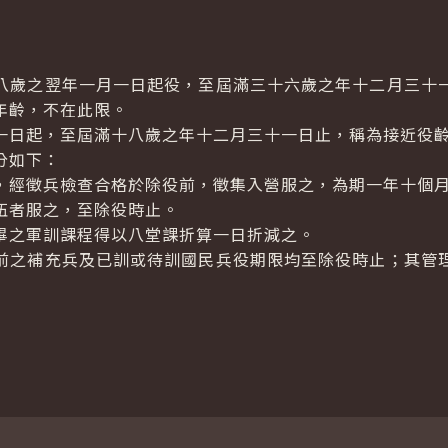
歲之翌年一月一日起役，至屆滿三十六歲之年十二月三十
年齡，不在此限。
一日起，至屆滿十八歲之年十二月三十一日止，稱為接近役
分如下：
，經徵兵檢查合格於除役前，徵集入營服之，為期一年十個
伍者服之，至除役時止。
畢之軍訓課程得以八堂課折算一日折減之。
之補充兵及已訓或待訓國民兵役期限均至除役時止；其管