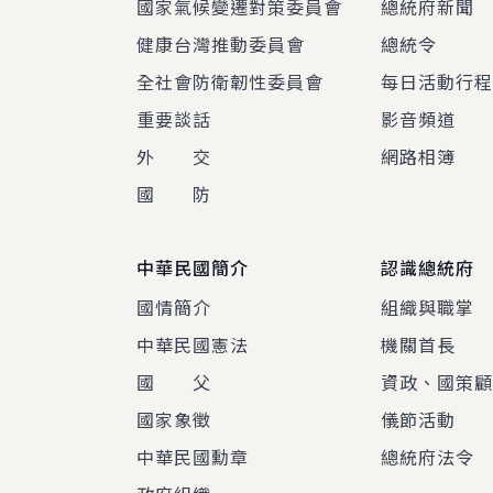
國家氣候變遷對策委員會
總統府新聞
健康台灣推動委員會
總統令
全社會防衛韌性委員會
每日活動行
重要談話
影音頻道
外 交
網路相簿
國 防
中華民國簡介
認識總統府
國情簡介
組織與職掌
中華民國憲法
機關首長
國 父
資政、國策
國家象徵
儀節活動
中華民國勳章
總統府法令