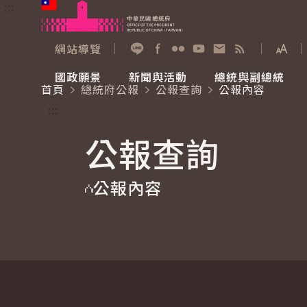
:::
跳到主要內容
中華民國總統府
網站導覽
展開
加入好友
Facebook
Flickr
YouTube
寫信給總統
RSS
國政願景
新聞與活動
總統與副總統
首頁
總統府公報
公報查詢
公報內容
國政願景
新聞與活動
總統與副總統
參觀總統府
:::
公報查詢
國家氣候變遷對策委員會
總統府新聞
賴清德總統
參觀資訊
公報內容
重要談話
影音頻道