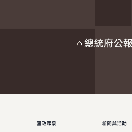
總統府公
:::
國政願景
新聞與活動