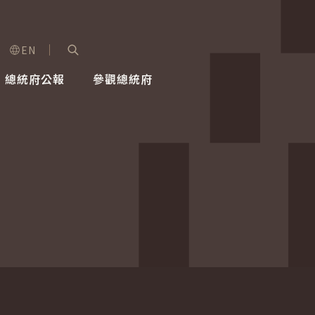
EN
字級選單
展開關鍵字搜尋
總統府公報
參觀總統府
健康台灣推動委員會
總統令
蕭美琴副總統
建築風華
全社會
每日活
行憲後
總統府
外交
網路相簿
國防