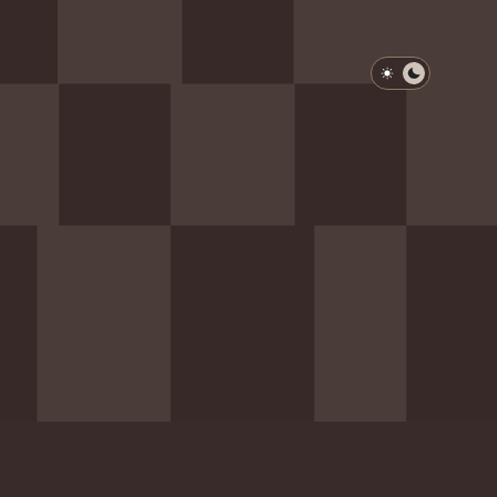
淺色模式
深色模式
防衛韌性委員會
動行程
歷任總統與副總統
展覽