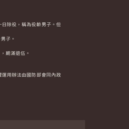
一日除役，稱為役齡男子。但
齡男子。
月，期滿退伍。
理運用辦法由國防部會同內政