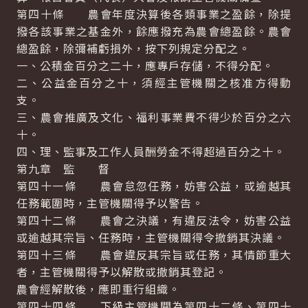
第四十條 農會年度決算後各類事業之盈餘，除提
撥各該事業之基金外，餘應撥充為農會總盈餘。農會
總盈餘，除彌補虧損外，按下列規定分配之。
一、公積金百分之二十，應專戶存儲，不得分配。
二、公益金百分之十，須經主管機關之核准方得動
支。
三、農會推廣及文化、福利事業費不得少於百分之六
十。
四、理、監事及工作人員酬勞金不得超過百分之十。
第九章 監 督
第四十一條 農會怠忽任務，妨害公益，或逾越其
任務範圍時，主管機關得予以警告。
第四十二條 農會之決議，有違反法令，妨害公益
或逾越其宗旨、任務時，主管機關得令撤銷其決議。
第四十三條 農會違反其宗旨或任務，其情節重大
者，主管機關得予以解散或撤銷其登記。
農會經解散後，應即重行組織。
第四十四條 下級主管機關為第四十二條、第四十