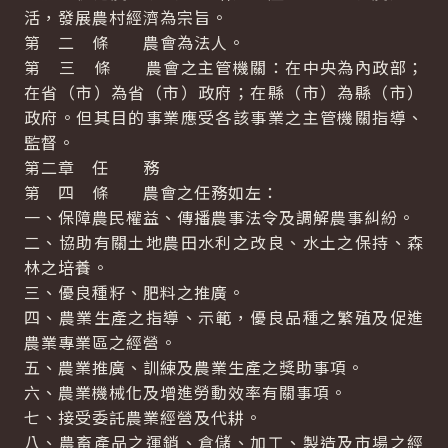
活，發展農村經濟為宗旨。
第 二 條 農會為法人。
第 三 條 農會之主管機關：在中央為內政部；
在省（市）為省（市）政府；在縣（市）為縣（市）
政府。但其目的事業應受各該事業之主管機關指導、
監督。
第二章 任 務
第 四 條 農會之任務如左：
一、保障農民權益、傳播農事法令及調解農事糾紛。
二、協助有關土地農田水利之改良、水土之保持、森
林之培養。
三、優良種籽、肥料之推廣。
四、農業生產之指導、示範，優良品種之繁殖及促進
農業專業區之經營。
五、農業推廣、訓練及農業生產之獎助事項。
六、農業機械化及增進勞動效率有關事項。
七、接受委託農業經營及代耕。
八、農畜產品之運銷、倉儲、加工、製造及市場之經