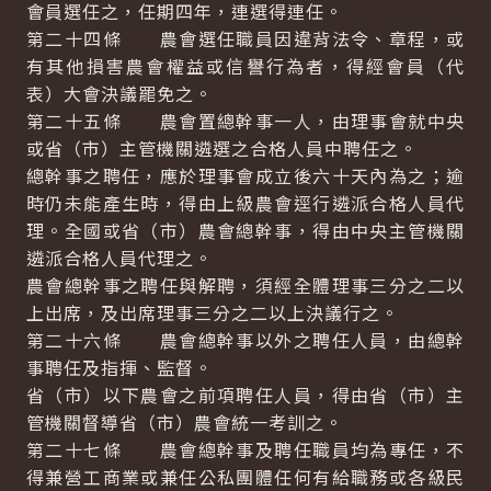
會員選任之，任期四年，連選得連任。
第二十四條 農會選任職員因違背法令、章程，或
有其他損害農會權益或信譽行為者，得經會員（代
表）大會決議罷免之。
第二十五條 農會置總幹事一人，由理事會就中央
或省（市）主管機關遴選之合格人員中聘任之。
總幹事之聘任，應於理事會成立後六十天內為之；逾
時仍未能產生時，得由上級農會逕行遴派合格人員代
理。全國或省（市）農會總幹事，得由中央主管機關
遴派合格人員代理之。
農會總幹事之聘任與解聘，須經全體理事三分之二以
上出席，及出席理事三分之二以上決議行之。
第二十六條 農會總幹事以外之聘任人員，由總幹
事聘任及指揮、監督。
省（市）以下農會之前項聘任人員，得由省（市）主
管機關督導省（市）農會統一考訓之。
第二十七條 農會總幹事及聘任職員均為專任，不
得兼營工商業或兼任公私團體任何有給職務或各級民