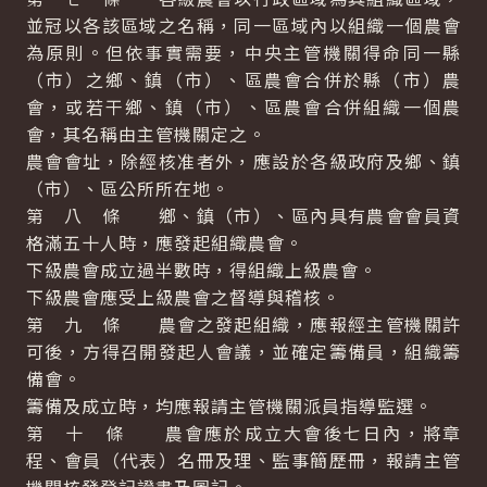
並冠以各該區域之名稱，同一區域內以組織一個農會
為原則。但依事實需要，中央主管機關得命同一縣
（市）之鄉、鎮（市）、區農會合併於縣（市）農
會，或若干鄉、鎮（市）、區農會合併組織一個農
會，其名稱由主管機關定之。
農會會址，除經核准者外，應設於各級政府及鄉、鎮
（市）、區公所所在地。
第 八 條 鄉、鎮（市）、區內具有農會會員資
格滿五十人時，應發起組織農會。
下級農會成立過半數時，得組織上級農會。
下級農會應受上級農會之督導與稽核。
第 九 條 農會之發起組織，應報經主管機關許
可後，方得召開發起人會議，並確定籌備員，組織籌
備會。
籌備及成立時，均應報請主管機關派員指導監選。
第 十 條 農會應於成立大會後七日內，將章
程、會員（代表）名冊及理、監事簡歷冊，報請主管