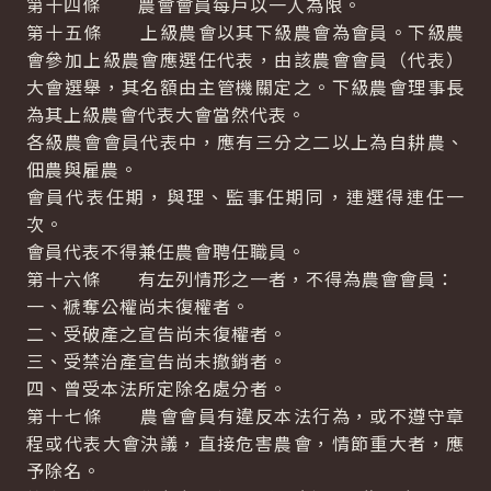
第十四條 農會會員每戶以一人為限。
第十五條 上級農會以其下級農會為會員。下級農
會參加上級農會應選任代表，由該農會會員（代表）
大會選舉，其名額由主管機關定之。下級農會理事長
為其上級農會代表大會當然代表。
各級農會會員代表中，應有三分之二以上為自耕農、
佃農與雇農。
會員代表任期，與理、監事任期同，連選得連任一
次。
會員代表不得兼任農會聘任職員。
第十六條 有左列情形之一者，不得為農會會員：
一、褫奪公權尚未復權者。
二、受破產之宣告尚未復權者。
三、受禁治產宣告尚未撤銷者。
四、曾受本法所定除名處分者。
第十七條 農會會員有違反本法行為，或不遵守章
程或代表大會決議，直接危害農會，情節重大者，應
予除名。