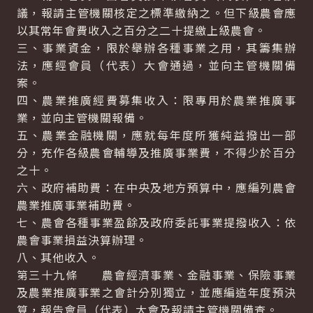
議，報請主管機關核定之標準繳納之。但下級農會應
以其常年會費收入之百分之二十提繳上級農會。
三、事業資金，限於舉辦各種事業之用，其籌集辦
法，應經會員（代表）大會通過，並向主管機關備
案。
四、農業推廣經費募集收入：限專用於農業推廣事
業，並向主管機關報備。
五、農業金融機關，應就每年度所獲純益撥出一部
分，充作各級農會輔導及推廣事業費，不得少於百分
之十。
六、政府補助費：在中央及地方預算中，應編列農會
農業推廣事業補助費。
七、農會各種事業盈餘及政府委託事業提撥收入：依
農會事業損益決算辦理。
八、其他收入。
第三十九條 農會經濟事業、金融事業、保險事業
及農業推廣事業之會計分別獨立，並應編造年度預決
算，報告會員（代表）大會及報請主管機關備查。