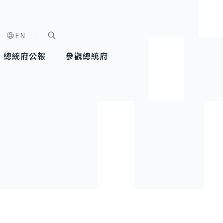
EN
字級選單
展開關鍵字搜尋
總統府公報
參觀總統府
健康台灣推動委員會
總統令
蕭美琴副總統
建築風華
全社會
每日活
行憲後
總統府
外交
網路相簿
國防