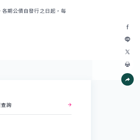
。各期公債自發行之日起，每
Facebo
加入好
X
列印
社群分
報查詢