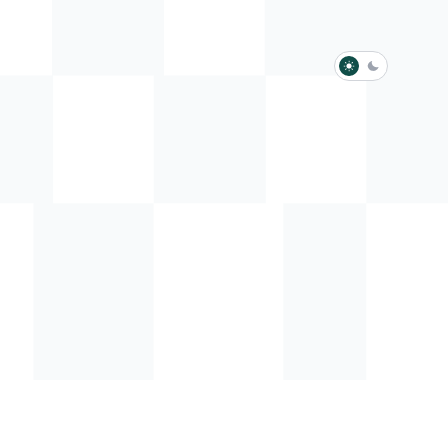
淺色模式
深色模式
防衛韌性委員會
動行程
歷任總統與副總統
展覽