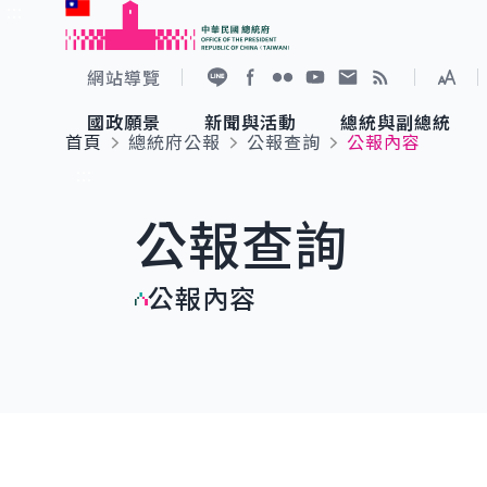
:::
跳到主要內容
中華民國總統府
網站導覽
展開
加入好友
Facebook
Flickr
YouTube
寫信給總統
RSS
國政願景
新聞與活動
總統與副總統
首頁
總統府公報
公報查詢
公報內容
國政願景
新聞與活動
總統與副總統
參觀總統府
:::
公報查詢
國家氣候變遷對策委員會
總統府新聞
賴清德總統
參觀資訊
公報內容
重要談話
影音頻道