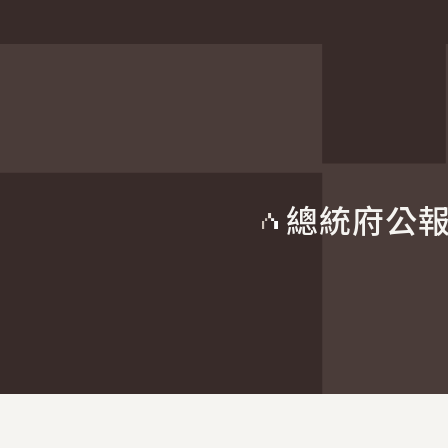
總統府公
:::