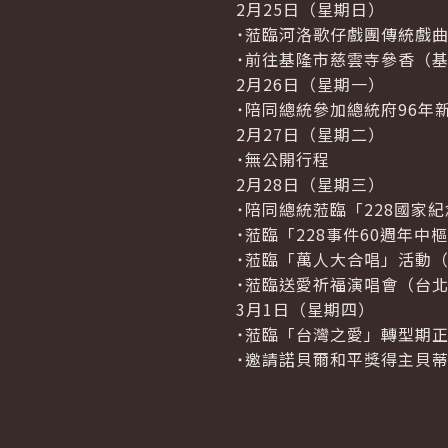
2月25日（星期日）
˙蒞臨河洛歌仔戲團傳統戲
˙前往基隆市慈雲寺參香（
2月26日（星期一）
˙陪同總統參加總統府96年
2月27日（星期二）
˙無公開行程
2月28日（星期三）
˙陪同總統蒞臨「228國家
˙蒞臨「228事件60週年中
˙蒞臨「萬人大合唱」活動
˙蒞臨送愛祈福演唱會（台
3月1日（星期四）
˙蒞臨「台灣之愛」轉型期
˙邀請諾貝爾和平獎得主貝蒂威