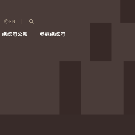
EN
字級選單
展開關鍵字搜尋
總統府公報
參觀總統府
健康台灣推動委員會
總統令
蕭美琴副總統
建築風華
全社會
每日活
行憲後
總統府
外交
網路相簿
國防