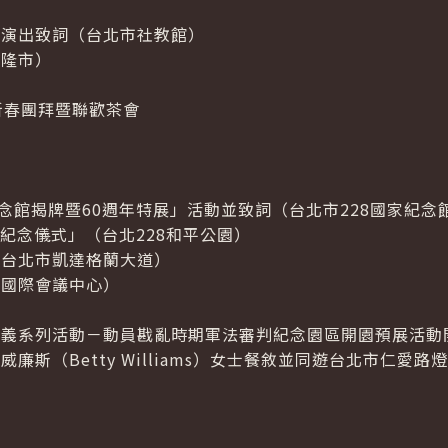
曲演出致詞（台北市社教館）
基隆市）
新春團拜暨聯歡茶會
紀念館揭牌暨60週年特展」活動並致詞（台北市228國家紀念
樞紀念儀式」（台北228和平公園）
（台北市凱達格蘭大道）
北國際會議中心）
正義系列活動－動員戡亂時期軍法審判紀念園區開園預展活動
廉斯（Betty Williams）女士餐敘並同遊台北市仁愛路