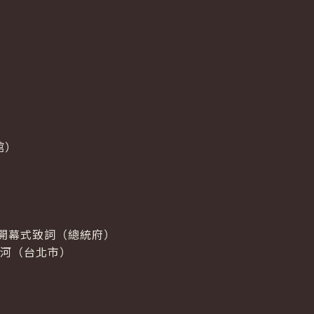
館）
開幕式致詞（總統府）
燈河（台北市）