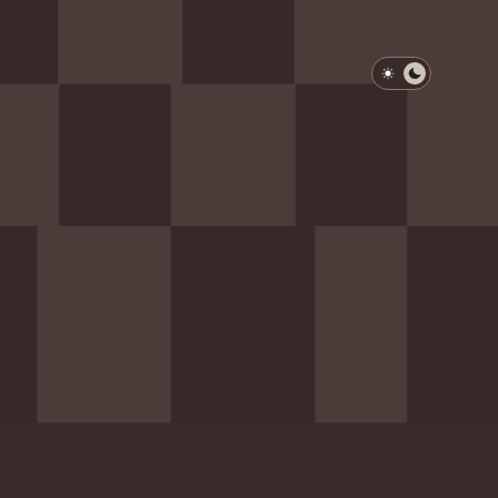
淺色模式
深色模式
防衛韌性委員會
動行程
歷任總統與副總統
展覽