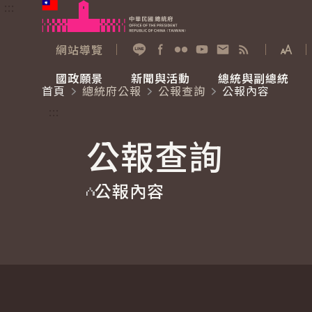
:::
跳到主要內容
中華民國總統府
網站導覽
展開
加入好友
Facebook
Flickr
YouTube
寫信給總統
RSS
國政願景
新聞與活動
總統與副總統
首頁
總統府公報
公報查詢
公報內容
國政願景
新聞與活動
總統與副總統
參觀總統府
:::
公報查詢
國家氣候變遷對策委員會
總統府新聞
賴清德總統
參觀資訊
公報內容
重要談話
影音頻道