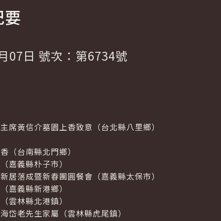
紀要
月07日 號次：第6734號
故主席黃信介墓園上香致意（台北縣八里鄉）
參香（台南縣北門鄉）
香（嘉義縣朴子市）
部新居落成暨新春團圓餐會（嘉義縣太保市）
香（嘉義縣新港鄉）
香（雲林縣北港鎮）
黃海岱老先生家屬（雲林縣虎尾鎮）