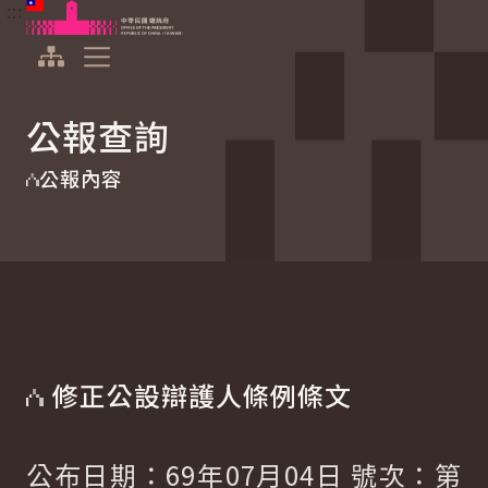
:::
:::
跳到主要內容
中華民國總統府
展開選單
公報查詢
公報內容
修正公設辯護人條例條文
公布日期：69年07月04日 號次：第