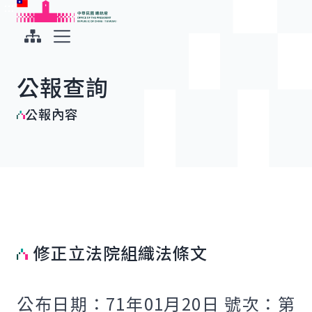
:::
:::
跳到主要內容
中華民國總統府
展開選單
公報查詢
公報內容
修正立法院組織法條文
公布日期：71年01月20日 號次：第