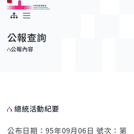
:::
:::
跳到主要內容
中華民國總統府
展開選單
公報查詢
公報內容
總統活動紀要
公布日期：95年09月06日 號次：第