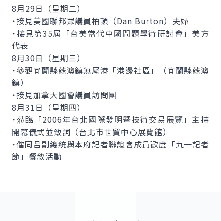
8月29日（星期二）
˙接見美國聯邦眾議員柏頓（Dan Burton）夫婦
˙接見第35屆「台美當代中國問題學術研討會」美方
代表
8月30日（星期三）
˙參觀宜蘭縣蘇澳鎮無尾港「港邊社區」（宜蘭縣蘇澳
鎮）
˙接見加拿大國會議員訪問團
8月31日（星期四）
˙蒞臨「2006年台北國際發明暨技術交易展覽」主持
開幕儀式並致詞（台北市世貿中心展覽館）
˙偕同呂副總統與本府記者聯誼會成員歡度「九一記者
節」餐敘活動