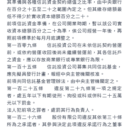
其準備與各種信託資金契約總值之比率，由中央銀行
在百分之十五至二十之範圍內定之。但其繳存總額最
低不得少於實收資本總額百分之二十。
前項信託資金準備，在公司開業時期，暫以該公司實
收資本總額百分之二十為準，俟公司經營一年後，再
照前項標準於每月月底調整之。
第一百零九條 信託投資公司在未依信託契約營運
前，或依約營運收回後尚未繼續營運前，其各信託戶
之資金，應以存放商業銀行或專業銀行為限。
第一百十五條 信託投資公司募集共同信託基金，
應先擬具發行計畫，報經中央主管機關核准。
前項共同信託基金管理辦法，由中央主管機關定之。
第一百二十五條 違反第二十九條第一項之規定
者，處五年以下有期徒刑、拘役或科或併科二十五萬
元以下罰金。
法人犯前項之罪者，處罰其行為負責人。
第一百二十六條 股份有限公司違反其依第三十條
所為之承諾者，其參與決定此項違反承諾行為之董事