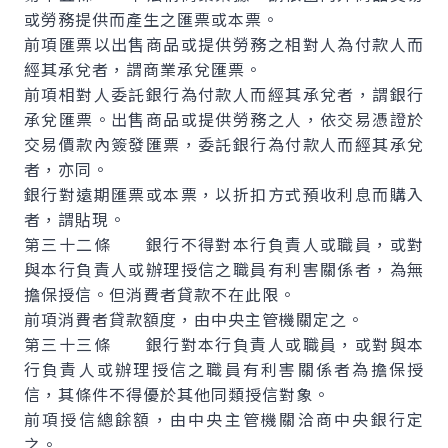
或勞務提供而產生之匯票或本票。
前項匯票以出售商品或提供勞務之相對人為付款人而
經其承兌者，謂商業承兌匯票。
前項相對人委託銀行為付款人而經其承兌者，謂銀行
承兌匯票。出售商品或提供勞務之人，依交易憑證於
交易價款內簽發匯票，委託銀行為付款人而經其承兌
者，亦同。
銀行對遠期匯票或本票，以折扣方式預收利息而購入
者，謂貼現。
第三十二條 銀行不得對本行負責人或職員，或對
與本行負責人或辦理授信之職員有利害關係者，為無
擔保授信。但消費者貸款不在此限。
前項消費者貸款額度，由中央主管機關定之。
第三十三條 銀行對本行負責人或職員，或對與本
行負責人或辦理授信之職員有利害關係者為擔保授
信，其條件不得優於其他同類授信對象。
前項授信總餘額，由中央主管機關洽商中央銀行定
之。