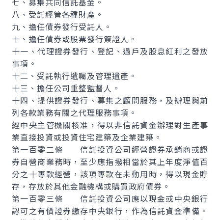
七、募集共同信託基金。
八、受託經管各種財產。
九、擔任債券發行受託人。
十、擔任債券或股票發行簽證人。
十一、代理證券發行、登記、過戶及股息紅利之發放
事項。
十二、受託執行遺囑及管理遺產。
十三、擔任公司重整監督人。
十四、提供證券發行、募集之顧問服務，及辦理與前
列各款業務有關之代理服務事項。
經中央主管機關核准，得以非信託資金辦理對生產事
業直接投資或投資住宅建築及企業建築。
第一百零二條 信託投資公司經營證券承銷商或證
券自營商業務時，至少應指撥相當於其上年度淨值百
分之十專款經營，該項專款在未動用時，得以現金貯
存，存放於其他金融機構或購買政府債券。
第一百零三條 信託投資公司應以現金或中央銀行
認可之有價證券繳存中央銀行，作為信託資金準備。