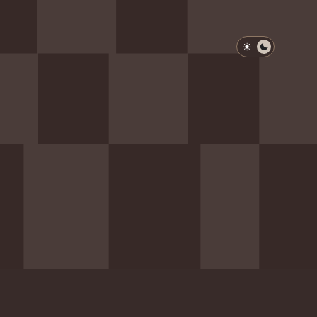
淺色模式
深色模式
防衛韌性委員會
動行程
歷任總統與副總統
展覽