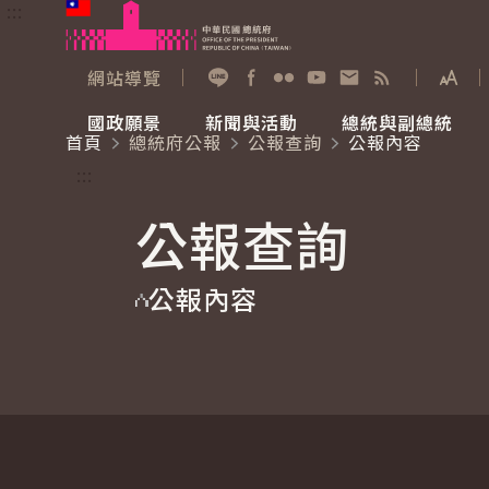
:::
跳到主要內容
中華民國總統府
網站導覽
展開
加入好友
Facebook
Flickr
YouTube
寫信給總統
RSS
國政願景
新聞與活動
總統與副總統
首頁
總統府公報
公報查詢
公報內容
國政願景
新聞與活動
總統與副總統
參觀總統府
:::
公報查詢
國家氣候變遷對策委員會
總統府新聞
賴清德總統
參觀資訊
公報內容
重要談話
影音頻道