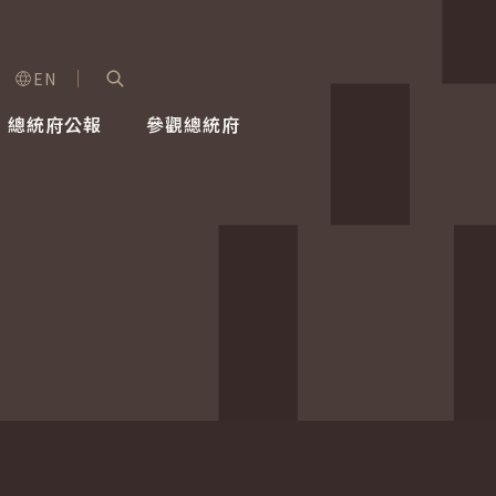
EN
字級選單
展開關鍵字搜尋
總統府公報
參觀總統府
健康台灣推動委員會
總統令
蕭美琴副總統
建築風華
全社會
每日活
行憲後
總統府
外交
網路相簿
國防