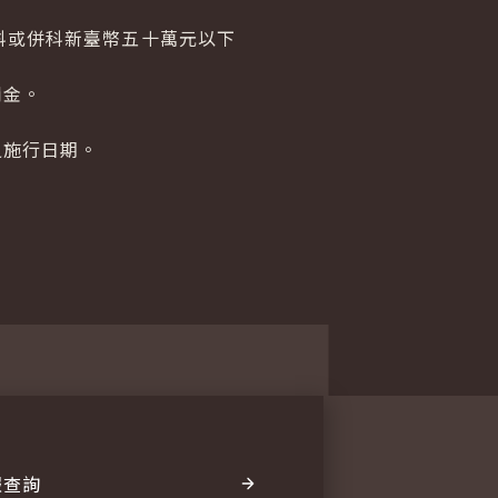
科或併科新臺幣五十萬元以下
罰金。
之施行日期。
報查詢