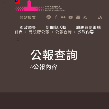
:::
跳到主要內容
中華民國總統府
網站導覽
展開
加入好友
Facebook
Flickr
YouTube
寫信給總統
RSS
國政願景
新聞與活動
總統與副總統
首頁
總統府公報
公報查詢
公報內容
國政願景
新聞與活動
總統與副總統
參觀總統府
:::
公報查詢
國家氣候變遷對策委員會
總統府新聞
賴清德總統
參觀資訊
公報內容
重要談話
影音頻道