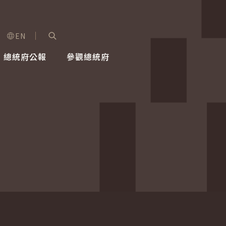
EN
字級選單
展開關鍵字搜尋
總統府公報
參觀總統府
健康台灣推動委員會
總統令
蕭美琴副總統
建築風華
全社會
每日活
行憲後
總統府
外交
網路相簿
國防