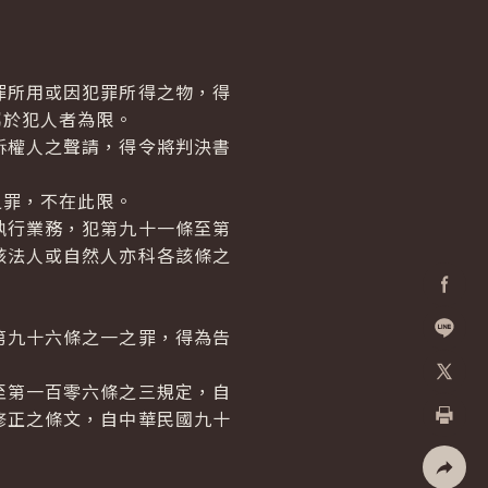
罪所用或因犯罪所得之物，得
屬於犯人者為限。
訴權人之聲請，得令將判決書
之罪，不在此限。
執行業務，犯第九十一條至第
該法人或自然人亦科各該條之
Facebo
第九十六條之一之罪，得為告
加入好
至第一百零六條之三規定，自
X
修正之條文，自中華民國九十
列印