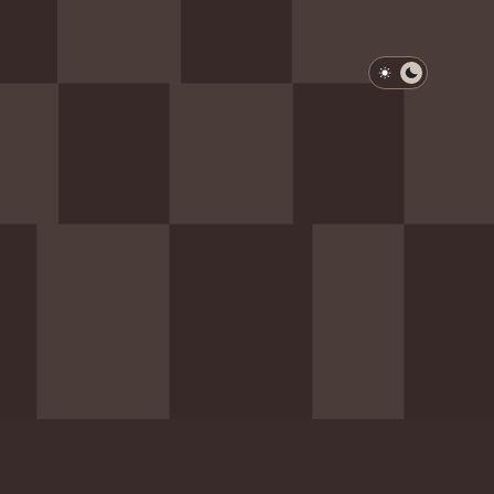
淺色模式
深色模式
防衛韌性委員會
動行程
歷任總統與副總統
展覽