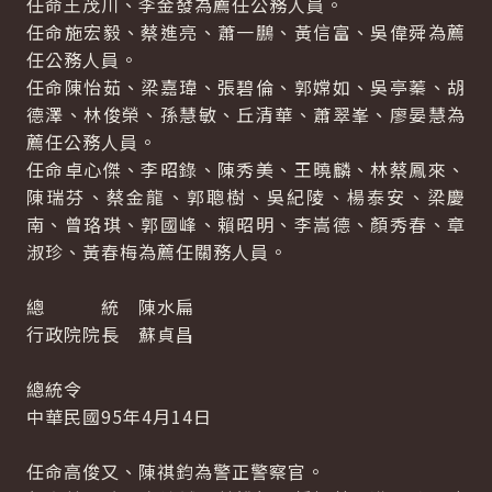
任命王茂川、李金發為薦任公務人員。
任命施宏毅、蔡進亮、蕭一鵬、黃信富、吳偉舜為薦
任公務人員。
任命陳怡茹、梁嘉瑋、張碧倫、郭嫦如、吳亭蓁、胡
德澤、林俊榮、孫慧敏、丘清華、蕭翠峯、廖晏慧為
薦任公務人員。
任命卓心傑、李昭錄、陳秀美、王曉麟、林蔡鳳來、
陳瑞芬、蔡金龍、郭聰樹、吳紀陵、楊泰安、梁慶
南、曾珞琪、郭國峰、賴昭明、李嵩德、顏秀春、章
淑珍、黃春梅為薦任關務人員。
總 統 陳水扁
行政院院長 蘇貞昌
總統令
中華民國95年4月14日
任命高俊又、陳祺鈞為警正警察官。