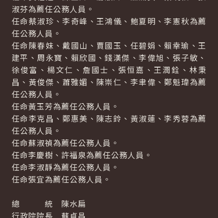
淑芬為薦任公務人員。
任命蔡淑珍、李奇峰、王鴻儀、鮑夏明、李憲秋為薦
任公務人員。
任命陳春妹、戴國山、賈國玉、任碧娟、賴幸瑜、王
建平、周永寶、賴欣國、錢漢傑、李偉旭、張子敏、
徐俊富、楊文仁、詹國士、張恒嘉、王潤銓、林秉
昌、黃俊傑、蕭雅媚、陳崇仁、李聿偉、鄭魁瑋為薦
任公務人員。
任命黃玉芳為薦任公務人員。
任命李克昌、鄭惠美、陳志鈴、黃淑蓮、李秀蓉為薦
任公務人員。
任命蘇淑禎為薦任公務人員。
任命李慶樹、許福泉為薦任公務人員。
任命李淑靜為薦任公務人員。
任命張宜為薦任公務人員。
總 統 陳水扁
行政院院長 蘇貞昌