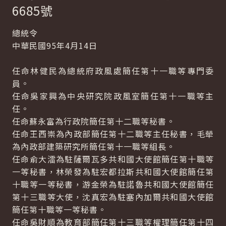
6685號
總統令
中華民國95年4月14日
任命林健民為總統府政風處簡任第十一職等專門委
員。
任命吳家興為中央研究院政風室簡任第十一職等主
任。
任命蘇永富為行政院簡任第十二職等秘書。
任命王西崇為內政部簡任第十二職等主任秘書，毛犖
為內政部建築研究所簡任第十一職等組長。
任命俞大㵢為駐薩爾瓦多共和國大使館簡任第十職等
一等秘書，林榮發為駐宏都拉斯共和國大使館簡任第
十職等一等秘書，游金榮為駐諾魯共和國大使館簡任
第十三職等大使，沈真宏為駐塞內加爾共和國大使館
簡任第十職等一等秘書。
任命吳財順為教育部簡任第十三職等權理簡任第十四