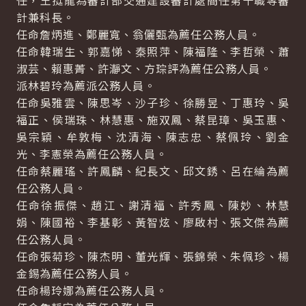
任，王挺龍為審計部交通建設審計處簡任第十職等審
計兼科長。
任命詹炳進、鄭麗寬、翁儷甄為薦任公務人員。
任命韓瑞生、郭嘉悌、秦照萍、陳福隆、李哲榮、蕭
淑芸、賴惠菁、許瀞文、方琮評為薦任公務人員。
派林碧玲為薦派公務人員。
任命吳雅雲、陳思岑、沙子珍、徐勝昱、丁惠玲、吳
福正、侯瑞珠、林慧惠、施双鳳、蔡昆璋、吳玉惠、
吳宗穎、牟敦梅、沈清海、陳志忠、蔡佩玲、劉金
光、李憲榮為薦任公務人員。
任命蔡麗瑤、許鳳麟、紀長文、邱文銹、呂在綸為薦
任公務人員。
任命徐振傑、趙江、謝清福、許秀鳳、陳妙、林慧
娟、陳國裕、李基彰、黃智炫、廖啟村、張文傑為薦
任公務人員。
任命張菊珍、陳杰明、董光輝、張錦榮、朱佩珍、楊
金錫為薦任公務人員。
任命楊玲娜為薦任公務人員。