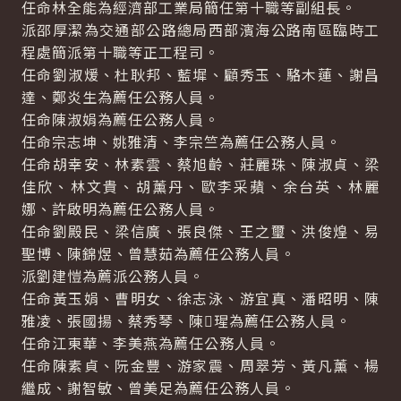
任命林全能為經濟部工業局簡任第十職等副組長。
派邵厚潔為交通部公路總局西部濱海公路南區臨時工
程處簡派第十職等正工程司。
任命劉淑煖、杜耿邦、藍墀、顧秀玉、駱木蓮、謝昌
達、鄭炎生為薦任公務人員。
任命陳淑娟為薦任公務人員。
任命宗志坤、姚雅清、李宗竺為薦任公務人員。
任命胡幸安、林素雲、蔡旭齡、莊麗珠、陳淑貞、梁
佳欣、林文貴、胡薰丹、歐李采蘋、余台英、林麗
娜、許啟明為薦任公務人員。
任命劉殿民、梁信廣、張良傑、王之璽、洪俊煌、易
聖博、陳錦煜、曾慧茹為薦任公務人員。
派劉建愷為薦派公務人員。
任命黃玉娟、曹明女、徐志泳、游宜真、潘昭明、陳
雅凌、張國揚、蔡秀琴、陳瑆為薦任公務人員。
任命江東華、李美燕為薦任公務人員。
任命陳素貞、阮金豐、游家震、周翠芳、黃凡薰、楊
繼成、謝智敏、曾美足為薦任公務人員。