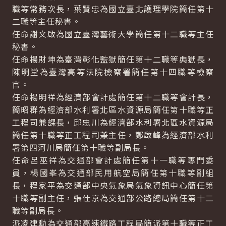
職等常務次長，葉賢忠為國立臺北護理學院簡任第十
二職等主任秘書。
任命謝文啟為國立臺灣藝術大學簡任第十二職等主任
秘書。
任命楊財坤為臺灣彰化監獄簡任第十二職等典獄長，
陳明堂為臺灣高等法院檢察署簡任第十四職等檢察
官。
任命楊明祥為經濟部會計處簡任第十二職等會計長，
簡昭群為經濟部水利署北區水資源局簡任第十職等正
工程司兼課長，邱忠川為經濟部水利署北區水資源局
簡任第十職等正工程司兼主任，鄭啟峰為經濟部水利
署第四河川局簡任第十職等副局長。
任命呂巫祥為交通部會計處簡任第十一職等專門委
員，楊國峯為交通部民用航空局簡任第十職等副組
長，程家平為交通部中央氣象局氣象資訊中心簡任第
十職等副主任，張仕京為交通部公路總局簡任第十二
職等副局長。
派凌建勳為交通部高速鐵路工程局簡派第十職等正工