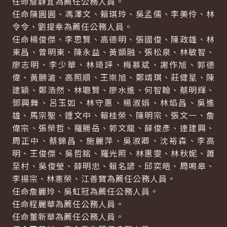
任命詹靜宜為薦任公務人員。
任命陳圓圓、馮澤文、賴琪玲、吳孟儒、李美伶、林
令令、劉提幸為薦任公務人員。
任命楊俊傑、李思賢、高德明、張國俊、陳政雄、林
東昌、曾明東、陳永益、黃顗融、張松泉、林敏智、
廖志明、李少華、林琦評、梅慕斌、謝作旭、郭德
偉、黃鵬滄、高照順、王崇旭、鄭靖琪、莊健星、陳
建穎、鄭浩然、林聰賢、廖水進、何智翰、蔡明輝、
鄧興舞、呂玉如、林守惠、楊淑娟、林焰昌、吳進
雄、馬宗聖、鍾文中、賴桂榮、陳明宗、張文一、詹
偉宗、張榮哲、羅勝岳、郭文龍、薛俊彥、連建興、
周正中、蔡錦昌、施麗萍、吳淑卿、沈裕森、李高
明、王俊傑、吳哲銘、羅光照、林惠雯、林秋妮、蕭
至村、吳俊瑩、薛明忠、賴名諺、邱奕皓、周鳴皋、
李揚宗、林憲榮、江善寶為薦任公務人員。
任命詹麗玲、吳虹冠為薦任公務人員。
任命程麗華為薦任公務人員。
任命董新華為薦任公務人員。