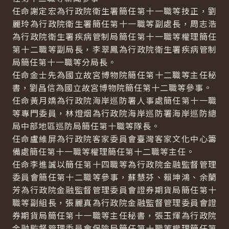
任命謝定宏為行政院衛生署簡任第十一職等技正，劉
麗玲為行政院衛生署簡任第十一職等副處長，周志浩
為行政院衛生署疾病管制局簡任第十一職等權理簡任
第十二職等副局長，李翠鳳為行政院衛生署疾病管制
局簡任第十一職等分局長。
任命金士先為國立故宮博物院簡任第十二職等主任秘
書，劉昌信為國立故宮博物院簡任第十二職等參事。
任命黃月嬌為行政院海岸巡防署人事處簡任第十一職
等專門委員，林燈烟為行政院海岸巡防署海岸巡防總
局中部地區巡防局簡任第十職等隊長。
任命盧維屏為行政院客家委員會臺灣客家文化中心籌
備處簡任第十一職等權理簡任第十二職等主任。
任命李進誠以簡任第十四職等為行政院金融監督管理
委員會簡任第十二職等參事，蘇慧芬、賴坤鴻、余蘭
芳為行政院金融監督管理委員會證券期貨局簡任第十
職等副組長，張麗真為行政院金融監督管理委員會證
券期貨局簡任第十一職等主任秘書，張玉煇為行政院
金融監督管理委員會保險局簡任第十職等權理簡任第