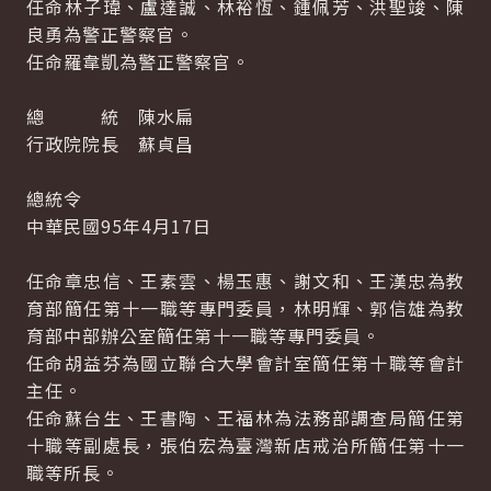
任命林子瑋、盧達誠、林裕恆、鍾佩芳、洪聖竣、陳
良勇為警正警察官。
任命羅韋凱為警正警察官。
總 統 陳水扁
行政院院長 蘇貞昌
總統令
中華民國95年4月17日
任命章忠信、王素雲、楊玉惠、謝文和、王漢忠為教
育部簡任第十一職等專門委員，林明輝、郭信雄為教
育部中部辦公室簡任第十一職等專門委員。
任命胡益芬為國立聯合大學會計室簡任第十職等會計
主任。
任命蘇台生、王書陶、王福林為法務部調查局簡任第
十職等副處長，張伯宏為臺灣新店戒治所簡任第十一
職等所長。