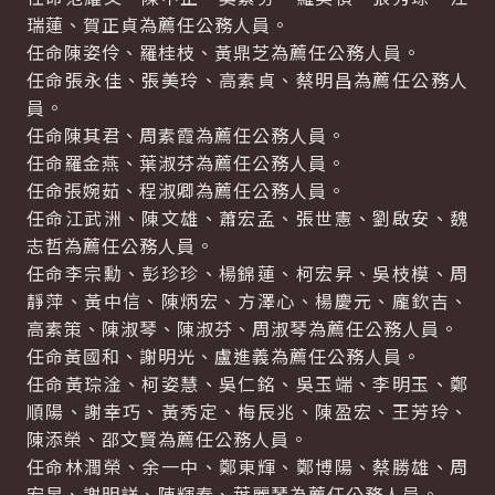
瑞蓮、賀正貞為薦任公務人員。
任命陳姿伶、羅桂枝、黃鼎芝為薦任公務人員。
任命張永佳、張美玲、高素貞、蔡明昌為薦任公務人
員。
任命陳其君、周素霞為薦任公務人員。
任命羅金燕、葉淑芬為薦任公務人員。
任命張婉茹、程淑卿為薦任公務人員。
任命江武洲、陳文雄、蕭宏孟、張世憲、劉啟安、魏
志哲為薦任公務人員。
任命李宗勳、彭珍珍、楊錦蓮、柯宏昇、吳枝模、周
靜萍、黃中信、陳炳宏、方澤心、楊慶元、龐欽吉、
高素策、陳淑琴、陳淑芬、周淑琴為薦任公務人員。
任命黃國和、謝明光、盧進義為薦任公務人員。
任命黃琮淦、柯姿慧、吳仁銘、吳玉端、李明玉、鄭
順陽、謝幸巧、黃秀定、梅辰兆、陳盈宏、王芳玲、
陳添榮、邵文賢為薦任公務人員。
任命林潤榮、余一中、鄭東輝、鄭博陽、蔡勝雄、周
宏昱、謝明詳、陳輝春、葉麗琴為薦任公務人員。