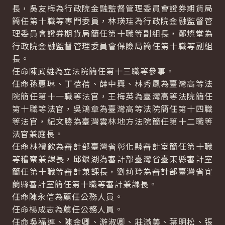
長，吳友梅為行政院金融監督管理委員會證券期貨局
簡任第十職等專門委員，林瑛珪為行政院金融監督管
理委員會證券期貨局簡任第十職等副組長，鄭燦堂為
行政院金融監督管理委員會保險局簡任第十職等副組
長。
任命陳武雄為立法院簡任第十三職等參事。
任命孫惠琳、丁蓓蓓、薛中興、林秀鳳為臺灣高等法
院簡任第十一職等法官，王梅英為臺灣高等法院簡任
第十職等法官，吳鴻章為臺灣高等法院簡任第十四職
等法官，紀文勝為臺灣雲林地方法院簡任第十二職等
法官兼庭長。
任命林禮欽為審計部臺灣省彰化縣審計室簡任第十職
等稽察兼課長，邱銀湖為審計部臺灣省臺東縣審計室
簡任第十職等審計兼課長，劉莉玲為審計部臺灣省宜
蘭縣審計室簡任第十職等審計兼課長。
任命陳永信為薦任公務人員。
任命楊成志為薦任公務人員。
任命吳福連、陳金卿、游淑卿、莊滿美、葉明松、張