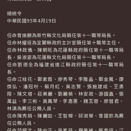
總統令
中華民國95年4月19日
任命曾煥鵬為新竹縣文化局簡任第十一職等局長。
任命林耀垣為宜蘭縣政府主計室簡任第十職等主任。
任命林政儀、陳朝旺為花蓮縣政府簡任第十一職等局
長，吳淑姿為花蓮縣文化局簡任第十一職等局長。
任命劉德全為福建省連江縣政府簡任第十一職等局
長。
任命江桂花、鄭素霞、廖秀琴、李雅晶、鄭金鳳、康
傑弘、潘冠吩、賴月紅、吳志賢、張施建成、王勇
翔、陳文增、莊美麗、劉麗禎、林安政、游國鑫、張
萬益、李三彬、黃鳳琴、李嘉惠、魏玉蓉、廖彗君、
林滿為薦任公務人員。
任命陳秀娟、陳麗如、王智樺、邱淑華、曾國欽為薦
任公務人員。
任命范耀文、陳中正、吳素芬、羅美禎、張秀琼、江