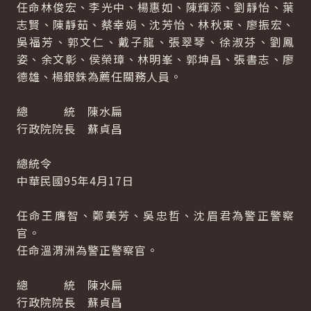
任命林俊宏、李光中、楊惠如、陳輝添、劉靜怡、葉
志賢、陳靜茹、蔡幸娟、沈芳怡、林秋東、廖振宏、
吳福芳、郭文仁、戴子龍、張翠琴、徐淑芬、劉鳳
姿、余文彰、侯榮璋、林明峯、郭坤昌、張書志、廖
德雄、楊銀銖為薦任關務人員。
總 統 陳水扁
行政院院長 蘇貞昌
總統令
中華民國95年4月17日
任命王膺智、鄭美芳、吳忠哲、沈眉君為警正警察
官。
任命溫渭洲為警正警察官。
總 統 陳水扁
行政院院長 蘇貞昌