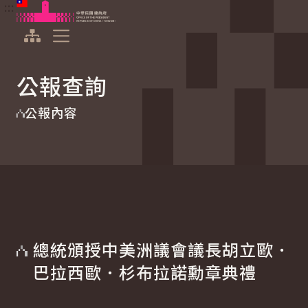
:::
:::
跳到主要內容
中華民國總統府
展開選單
公報查詢
公報內容
總統頒授中美洲議會議長胡立歐．
巴拉西歐．杉布拉諾勳章典禮