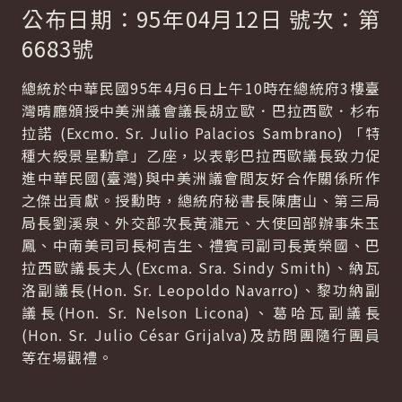
公布日期：95年04月12日 號次：第
6683號
總統於中華民國95年4月6日上午10時在總統府3樓臺
灣晴廳頒授中美洲議會議長胡立歐．巴拉西歐．杉布
拉諾 (Excmo. Sr. Julio Palacios Sambrano) 「特
種大綬景星勳章」乙座，以表彰巴拉西歐議長致力促
進中華民國(臺灣)與中美洲議會間友好合作關係所作
之傑出貢獻。授勳時，總統府秘書長陳唐山、第三局
局長劉溪泉、外交部次長黃瀧元、大使回部辦事朱玉
鳳、中南美司司長柯吉生、禮賓司副司長黃榮國、巴
拉西歐議長夫人(Excma. Sra. Sindy Smith)、納瓦
洛副議長(Hon. Sr. Leopoldo Navarro)、黎功納副
議長(Hon. Sr. Nelson Licona)、葛哈瓦副議長
(Hon. Sr. Julio César Grijalva)及訪問團隨行團員
等在場觀禮。