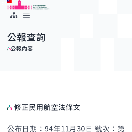
:::
:::
跳到主要內容
中華民國總統府
展開選單
公報查詢
公報內容
修正民用航空法條文
公布日期：94年11月30日 號次：第