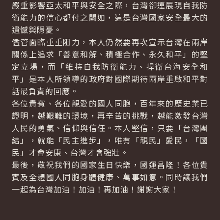
嚴重影響亞太和平與安全之際，台灣卻連展現自我防
衛能力的信心都付之闕如，這是台灣國家安全最大的
遺憾與隱憂。
儘管面臨重重阻力，本人仍然要再次宣示台灣在兩岸
關係上追求「善意和解、積極合作、永久和平」的堅
定立場，而「維持自我防衛能力、捍衛台海安全和
平」是本人所領導的政府對國際期待兩岸重啟和平對
話最負責的回應。
各位貴賓、各位親愛的國人同胞，百年來的歷史業已
證明，越艱難的環境，再辛苦的挑戰，越能激發台灣
人民的勇氣、信仰與信任。本人堅信，只要「台灣團
結」，就能「民主進步」，唯有「親民」愛民，「國
民」才會安康、台灣才會強壯。
最後，敬祝我們的國家生日快樂，國運昌隆！各位貴
賓及全體國人同胞身體健康、萬事如意。同時讓我們
一起為台灣加油！加油！再加油！謝謝大家！