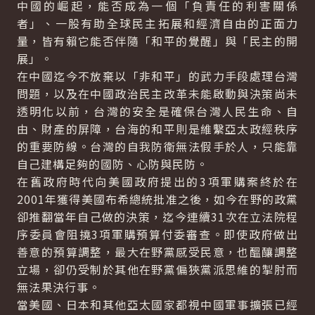
中國的崛起，能否成為一個「負責任的利害關係
者」、一股有助全球民主拓展和經濟自由的正面力
量，皆有賴它能否伴隨「和平的覺醒」與「民主的開
展」。
在中國迄今不放棄以「非和平」的武力手段處理台灣
問題，以及在中國政治民主改革未能啟動與決策尚未
透明化以前，台灣的安全是確保台灣人民生命、自
由、財產的屏障，台海的和平則是維繫亞太政經秩序
的重要防線。台灣的自我防衛無法假手於人，只能靠
自己建構足夠的國防、心防與民防。
在舊政府時代向美國政府提出的3項軍購案終於在
2001年獲得美國布希總統批准之後，如今在野的政黨
卻推翻當年自己做的決策，迄今連續31次在立法院程
序委員會阻撓3項軍購預算付委審查。即使政府做出
善意的預算調整，最大在野黨感受民意，也醞釀調整
立場，卻仍受制於其他在野黨偏狹黨派思維的掣肘而
無法果決行事。
當美國、日本和其他亞太國家都視中國軍事擴張已經