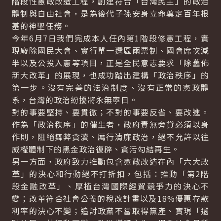
階段性憲政改造工程，創建符合「台灣民主」的政治
體制與自由社會，是為後代子孫安身立命奠定百年根
基的神聖任務。
今年6月7日我們完成本人任內第1階段修憲工程，實
現廢除國民大會、實行單一選區兩票制、國會席次減
半以及公投入憲等項目，正是全民意志要求「除舊佈
新大改革」的展現，也成功踏出建構「政治秩序」的
第一步。沒有完善的法治制度、沒有正常的憲政體
系，台灣的政治紛擾將永無寧日。
對的事要堅持、要貫徹；不對的事要反省、要改進。
作為「政治秩序」的催生者，政府責無旁貸必須以身
作則，阻絕舞弊貪瀆、厲行清廉政治，絕不允許以往
威權體制下的黑金政治復辟、貪污勾結再生。
另一方面，政府致力推動包含憲政改造在內「六大改
革」的決心和行動絕不打折扣，包括：推動「第2階
段金融改革」、厚植台灣國際經貿競爭力的決心不
變；改革符合社會公義的稅改計畫以及18%優惠存款
利率的決心不變；追討政黨不當取得黨產、實現「還