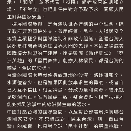
示，「和解」並不代表「投降」或者放棄原則和立
場，「不對立」也絕非任由對方予取予求，罔顧人民
生計與國家安全。
「擴展國際參與」是台灣與世界連結的中心理念，除
了政府要帶頭拚外交，善用經貿、民主、人道與安全
等資產積極參與國際建制和非政府組織，全體台灣人
民都是打開台灣通往世界大門的先鋒。不論是揚威美
國職棒大聯盟的王建民，還是榮膺《時代雜誌》「亞
洲英雄」的「雲門舞集」創辦人林懷民，都是台灣的
驕傲，全民的榜樣。
台灣的國際處境就像身處無垠的沙漠，路途雖艱辛，
水源儘管少，但是如果因此放棄求生的勇氣，或者自
己人互不信任，相互猜忌，分散力量和資源，結果就
是乾涸而亡。唯有團結一致、整合資源、相互扶持才
能夠找到沙漠中的綠洲與生命的活水。
中國打壓台灣的國際空間、以及對台部署飛彈恫嚇台
灣國家安全，不只構成對「民主台灣」與「自由台
灣」的威脅，也是對全球「民主社群」的嚴重挑戰。