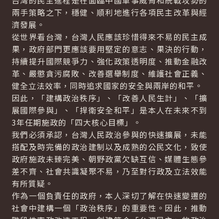
台灣的民主進程是在面臨中國軍事威脅和統戰攻勢的
兩手策略之下，穩健、順利地進行各項民主改革與經
濟發展。
從世界看台灣，台灣人民應該珍惜得來不易的民主成
果，政府部門更應該要用堅定的意志、果決的行動，
持續提升國際競爭力、強化政策透明度、推動金融改
革、嚴懲貪污腐敗、改善選舉制度、維護社會正義、
健全立法效率，同時追求國家的安全與兩岸的和平。
因此，「建構政治秩序」、「改善人民生計」、「擴
展國際參與」、「捍衛安全和平」是本人在未來不到
3年任期施政的「四大核心目標」。
我們必須承認，台灣人民政治參與的快速擴展，未能
搭配及時完備的政治建制以及成熟的公民文化，致使
政府施政未臻完美、朝野政黨欠缺互信、媒體生態參
差不齊、社會共識凝聚不易，乃至對行政及立法效能
有所質疑。
作為一個負責任的政府，本人深切了解在快速變遷的
社會中建構一個「政治秩序」的重要性。因此，推動