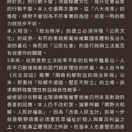
財於民」的行動不變；改造媒體文化、提升社會品質
的行動不變。本人也要再次重申，這「六大改革」的
進程，絕對不會因為不符事實的指控，或是一時的壓
力就怯步不前。
本人相信，「政治秩序」的建立必須伴隨「公民文
化」的成熟，有形的憲政規範係維繫國家體制長治久
安的基石，無形的「公民社會」則是行政與立法能否
有效運作的關鍵。
5年來，從民意對立法效率不彰的反映不難看出，人
民早已厭倦政黨的惡鬥與非理性的杯葛。本人自今年
《元旦談話》揭櫫「開啟和解對話的政治新局」以
來，即秉持「和解不退縮、堅定不對立」的立場，訴
求朝野政黨理性對話與良性競爭。
縱使部分在野黨出現領導階層更迭後仍然未見對政府
善意的回應，本人仍不改初衷，誠摰呼籲「朝野大和
解、人民好福氣」。因為「改善人民生計」的第一步
就是朝野政黨必須置民眾福祉於個人與黨派利益之
上，才能真正體現民之所欲。但是本人也要堅定的表