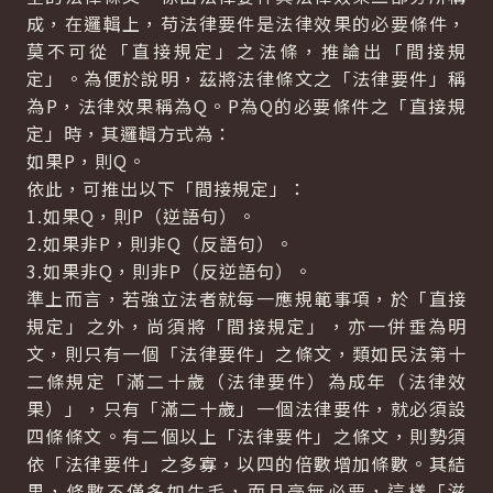
成，在邏輯上，苟法律要件是法律效果的必要條件，
莫不可從「直接規定」之法條，推論出「間接規
定」。為便於說明，茲將法律條文之「法律要件」稱
為P，法律效果稱為Q。P為Q的必要條件之「直接規
定」時，其邏輯方式為：
如果P，則Q。
依此，可推出以下「間接規定」：
1.如果Q，則P（逆語句）。
2.如果非P，則非Q（反語句）。
3.如果非Q，則非P（反逆語句）。
準上而言，若強立法者就每一應規範事項，於「直接
規定」之外，尚須將「間接規定」，亦一併垂為明
文，則只有一個「法律要件」之條文，類如民法第十
二條規定「滿二十歲（法律要件）為成年（法律效
果）」，只有「滿二十歲」一個法律要件，就必須設
四條條文。有二個以上「法律要件」之條文，則勢須
依「法律要件」之多寡，以四的倍數增加條數。其結
果，條數不僅多如牛毛，而且毫無必要，這樣「滋