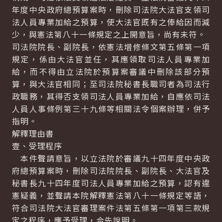
年度中央政府總預算案時，刪除司法院大法官支領司
法人員專業加給之預算，使大法官既有之俸給因而減
少，與憲法第八十一條規定之上開意旨，尚有未符。
司法院院長、副院長，依憲法增修條文第五條第一項
規定，係由大法官並任，其應領取司法人員專業加
給，而不得由立法院於預算案審議中刪除該部分預
算，與大法官相同；至司法院秘書長職司者為司法行
政職務，其得否支領司法人員專業加給，自應依司法
人員人事條例第三十九條等相關法令個案辦理，併予
指明。
解釋理由書
壹、受理程序
本件聲請意旨，以立法院於審議九十四年度中央政
府總預算案時，刪除司法院院長、副院長、大法官及
秘書長九十四年度司法人員專業加給之預算，認有違
憲疑義，並聲請本院解釋憲法第八十一條規定等語，
符合司法院大法官審理案件法第五條第一項第三款規
定之程序，應予受理，合先說明。