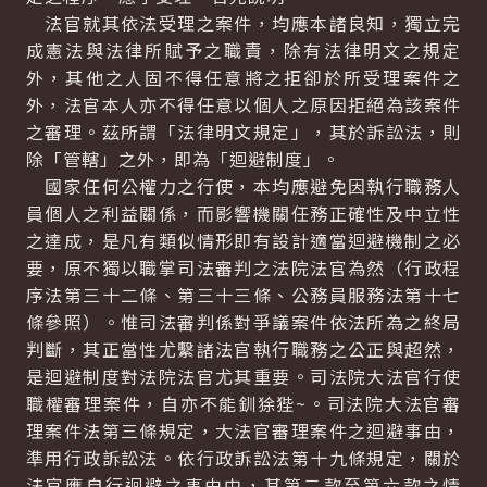
法官就其依法受理之案件，均應本諸良知，獨立完
成憲法與法律所賦予之職責，除有法律明文之規定
外，其他之人固不得任意將之拒卻於所受理案件之
外，法官本人亦不得任意以個人之原因拒絕為該案件
之審理。茲所謂「法律明文規定」，其於訴訟法，則
除「管轄」之外，即為「迴避制度」。
國家任何公權力之行使，本均應避免因執行職務人
員個人之利益關係，而影響機關任務正確性及中立性
之達成，是凡有類似情形即有設計適當迴避機制之必
要，原不獨以職掌司法審判之法院法官為然（行政程
序法第三十二條、第三十三條、公務員服務法第十七
條參照）。惟司法審判係對爭議案件依法所為之終局
判斷，其正當性尤繫諸法官執行職務之公正與超然，
是迴避制度對法院法官尤其重要。司法院大法官行使
職權審理案件，自亦不能釧狳狴~。司法院大法官審
理案件法第三條規定，大法官審理案件之迴避事由，
準用行政訴訟法。依行政訴訟法第十九條規定，關於
法官應自行迴避之事由中，其第二款至第六款之情