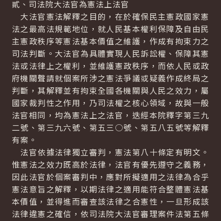
貳、司法院大法官為憲法上法官
大法官憲法解釋之目的，在於確保民主憲政國家憲
法之最高法規範地位，就人民基本權利保障及自由民
主憲政秩序等憲法基本價值之維護，作成有拘束力之
司法判斷。大法官為具體實現人民訴訟權、保障其憲
法或法律上之權利，並維護憲政秩序，而依人民或政
府機關聲請就個案所涉之憲法爭議或疑義作成終局之
判斷，其解釋並有拘束全國各機關與人民之效力，屬
國家裁判性之作用，乃司法權之核心領域，故與一般
法官相同，均為憲法上之法官，迭經本院釋字第三九
二號、第三九六號、第五三○號、第五八五號等解釋
有案。
法官依據法律獨立審判，憲法第八十條定有明文。
惟憲法之效力既高於法律，法官有優先遵守之義務，
因此法官於個案審判中，應對所擬適用之法律為合乎
憲法意旨之解釋，以期法律之適用能符合整體憲法基
本價值，並得進而審查該法律之合憲性，一旦形成該
法律違憲之確信，依司法院大法官審理案件法第五條