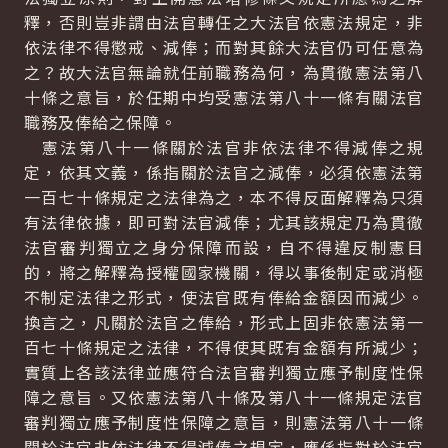
釋，否則豈非謂由法官轉任之大法官依憲法規定，非
依法律不得懲戒、減俸；而對其餘大法官仍可任意為
之？故大法官無論就任前職務為何，為貫徹憲法第八
十條之意旨，於任期中均受憲法第八十一條有關法官
職務及俸給之保障。
憲法第八十一條關於法官非依法律不得減俸之規
定，依其文義，係指關於法官之減俸，必須依憲法第
一百七十條規定之法律為之，本不得反面解釋為只須
有法律依據，即可對法官減俸；尤其該規定乃為貫徹
法官審判獨立之身分保障而設，自不得違反制憲目
的，將之解釋為授權國家機關，得以事後制定或消極
不制定法律之形式，使法官既有俸給金額因而減少。
換言之，凡關於法官之俸給，形式上固非依憲法第一
百七十條規定之法律，不得使其既有金額有所減少；
實質上各該法律並應符合法官審判獨立應予制度性保
障之意旨。又依憲法第八十條及第八十一條規定法官
審判獨立應予制度性保障之意旨，則憲法第八十一條
關於法官非依法律不得減俸之規定，應係指對於法官