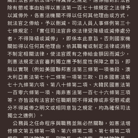
除有懲戒事由始得以憲法第一百七十條規定之法律予
以減俸外，各憲法機關不得以任何其他理由或方式，
就法官之俸給，予以刪減。司法人員人事條例第三十
七條規定：「實任司法官非依法律受降級或減俸處分
者，不得降級或減俸」，即係本此意旨。否則國家機
關如得以任何其他理由，依其職權或制定法律或消極
不制定相關法律，使法官既有之俸給金額因而減少，
則憲法規定法官審判獨立應予制度性保障之意旨，即
無以實現（例如美國聯邦憲法第三條第一項後段、澳
大利亞憲法第七十二條第一項第三款、日本國憲法第
七十九條第六項、第八十條第二項、大韓民國憲法第
一百零六條第一項、南非憲法第一百七十六條第三項
等，亦皆設有法官於任職期間不得減俸或非受懲戒處
分不得減俸之明文或相同意旨之規定，均為確保司法
獨立之適例）。
公務員之任命程序與職務並無必然關聯，如憲法增
修條文第五條第一項、第六條第二項、第七條第二項