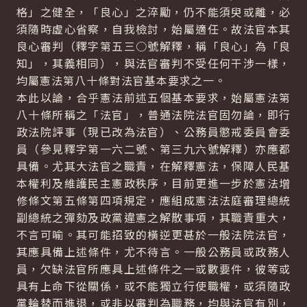
格」之健全，「良心」之淬勵，仍不能須臾或離，必
須隨時虛心省察，自我檢討，始屬適任。故法官本其
良心審判（釋字第五三○號解釋，稱「良心」為「良
知」，其義相同），與法官審判不受任何干涉一樣，
均屬憲法第八十條對法官基本要求之一。
本此以論，合乎憲法前述五個基本要求，始屬憲法第
八十條所稱之「法官」，普通法院法官固勿論，即行
政法院評事（現已改為法官）、公務員懲戒委員會委
員（參見釋字第一六二號、第三九六號解釋）亦應都
具備。尤其大法官之職責，在解釋憲法，保障人民基
本權利及維護民主憲政秩序，目前更進一步於憲法增
修條文第五條第四項規定，應組成憲法法庭審理總統
副總統之彈劾及政黨違憲之解散事項，其職責重大，
不言可喻。其可能招致的橫逆更甚於一般法院法官，
其應具備上述條件，尤不待言。一般公務員或政務人
員，欠缺法官所應具上述條件之一或數要件，彼等或
具有上命下從關係，或不能獨立行使職權，或須隨政
黨輪替而進退，或非以審判為職務，均與法官有別，