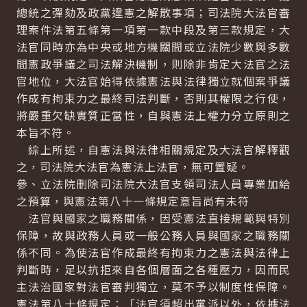
總統之彈劾及政黨違憲之解散事項；司法院大法官審
理案件法第五條第一項第一款中段及第三款規定，大
法官同時亦為中央或地方機關間或立法院少數與多數
間憲政爭議之司法解決機制，則除非肯定大法官之法
官地位，大法官始得依據憲法與法律獨立就個案爭議
作成有拘束力之最終司法判斷，否則其權限之行使，
將嚴重欠缺實質正當性，自與憲法上權力分立原則之
本旨不符。
綜上所述，自憲法與法律相關規定及大法官解釋觀
之，司法院大法官為憲法上法官，無可置疑。
參、立法院刪除司法院大法官支領司法人員專業加給
之預算，與憲法第八十一條規定意旨尚有未符
法官與國家之職務關係，因受憲法直接規範與特別
保障，故與政務人員或一般公務人員與國家之職務關
係不同。為使法官作成最終有拘束力之憲法與法律上
判斷時，足以抗拒來自各個層面之各種壓力，因而民
主法治國家對法官審判獨立，莫不予以制度性保障。
憲法第八十條規定：「法官須超出黨派以外，依據法