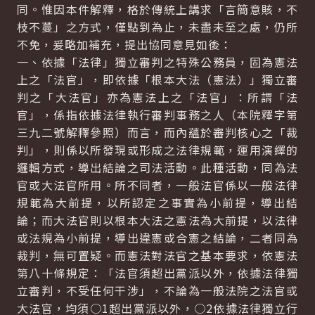
同。惟因本件解釋，格於傳統上講求「言簡意賅，不
枝不蔓」之方式，僅點到為止，未盡未至之處，仍所
不免，爰略加補充，提出協同意見如後：
一、依據「法律」獨立審判之特殊公務員，固為憲法
上之「法官」，即依據「根本大法（憲法）」獨立審
判之「大法官」亦為憲法上之「法官」：所謂「法
官」，係指依據法律執行審判事務之人（本院釋字第
三九二號解釋參照）而言，而內蘊於審判核心之「裁
判」，則係以所發現或形成之法律規範，運用演繹的
邏輯方式，導出結論之司法活動。此種活動，同為法
官或大法官所用。所不同者，一般法官係以一般法律
規範為大前提，以所認定之事實為小前提，導出結
論；而大法官則以根本大法之憲法為大前提，以法律
或法規為小前提，導出違憲或合憲之結論，二者同為
裁判，無可置疑。而憲法對法官之基本要求，依憲法
第八十條規定：「法官須超出黨派以外，依據法律獨
立審判，不受任何干涉」，不論為一般法院之法官或
大法官，均須○1超出黨派以外，○2依據法律獨立行