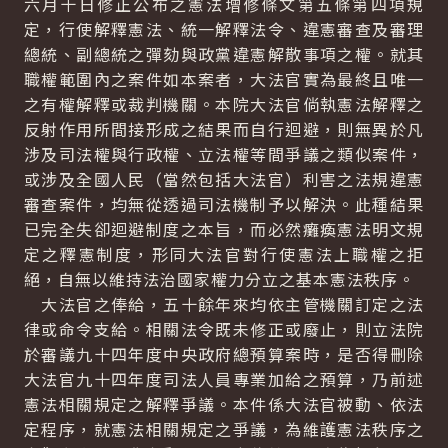
六月十日修正公布之憲法增修條文第五條第四項規
定，行使解釋憲法、統一解釋法令、違憲審查及審理
總統、副總統之彈劾與政黨違憲解散事項之權。就其
職權範圍內之案件如本案者，大法官實為最終且唯一
之有權解釋或裁判機關。本院大法官倘執憲法解釋之
反射作用所間接形成之結果而自行迴避，則無異於凡
涉及司法權與行政權、立法權等間爭議之類似案件，
或涉及全國人民（當然包括大法官）利害之法規違憲
審查案件，均無從透過司法機制予以解決。此種結果
已完全失卻迴避制度之本旨，而必然癱瘓憲法明文規
定之釋憲制度，形同大法官對行使憲法上職權之拒
絕，自無以維持法治國家權力分立之基本憲法秩序。
大法官之俸給，五十餘年來均依主管機關訂定之法
律或命令支給。相關法令既未修正或廢止，則立法院
於審議九十四年度中央政府總預算案時，是否得刪除
大法官九十四年度司法人員專業加給之預算，乃前述
憲法相關規定之解釋爭議。本件係大法官被動、依法
定程序，就憲法相關規定之爭議，為維護憲法秩序之