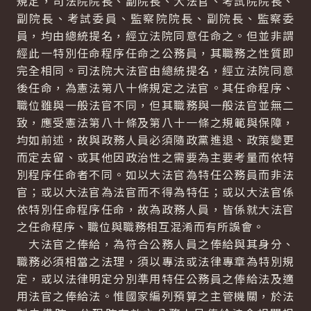
規定，司法院院長、副院長、大法官、考試院院長、
副院長、考試委員、監察院院長、副院長、監察委
員，均由總統提名，經立法院同意任命之。但並非謂
經此一特別任命程序任命之公務員，其職務之性質即
完全相同。司法院大法官由總統提名，經立法院同意
後任命，為憲法第八十條規定之法官。其任命程序、
職位雖與一般法官不同，但其職務與一般法官並無二
致，應受憲法第八十條及第八十一條之規範與保障，
均如前述，故與政務人員必須隨政黨進退、政策變更
而定去留、或其他因政治性之需要為主要考量而依特
別程序任命者不同。如以大法官為特任公務員而非法
官；或以大法官為法官而不得為特任；或以大法官係
依特別任命程序任命，故為政務人員，皆係就大法官
之任命程序、職位與職務相互混淆而有所誤會。
大法官之俸給，為符合公務人員之俸給與其身分、
職務必須相當之法理，須以專法或法律專章為特別規
定，或以法律明定分別準用特任公務員之俸給法及適
用法官之俸給法。惟國家編列預算之主管機關，於法