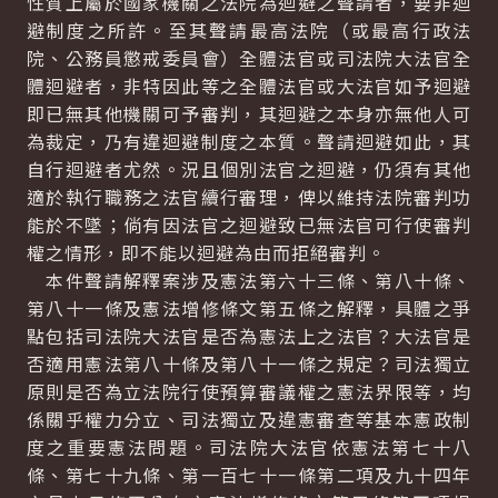
性質上屬於國家機關之法院為迴避之聲請者，要非迴
避制度之所許。至其聲請最高法院（或最高行政法
院、公務員懲戒委員會）全體法官或司法院大法官全
體迴避者，非特因此等之全體法官或大法官如予迴避
即已無其他機關可予審判，其迴避之本身亦無他人可
為裁定，乃有違迴避制度之本質。聲請迴避如此，其
自行迴避者尤然。況且個別法官之迴避，仍須有其他
適於執行職務之法官續行審理，俾以維持法院審判功
能於不墜；倘有因法官之迴避致已無法官可行使審判
權之情形，即不能以迴避為由而拒絕審判。
本件聲請解釋案涉及憲法第六十三條、第八十條、
第八十一條及憲法增修條文第五條之解釋，具體之爭
點包括司法院大法官是否為憲法上之法官？大法官是
否適用憲法第八十條及第八十一條之規定？司法獨立
原則是否為立法院行使預算審議權之憲法界限等，均
係關乎權力分立、司法獨立及違憲審查等基本憲政制
度之重要憲法問題。司法院大法官依憲法第七十八
條、第七十九條、第一百七十一條第二項及九十四年