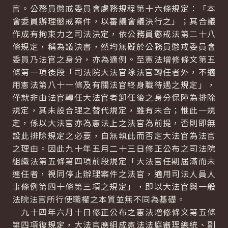
官。公務員懲戒委員會處務規程第十六條規定：「本
會委員辦理懲戒案件，以審議會議決行之」；其合議
作成有拘束力之司法決定，依公務員懲戒法第二十八
條規定，稱為議決書，然均無礙於公務員懲戒委員會
委員乃法官之身分，亦為適例。至憲法增修條文第五
條第一項後段「司法院大法官除法官轉任者外，不適
用憲法第八十一條及有關法官終身職待遇之規定」，
僅就非由法官轉任大法官者卸任後之身分保障為排除
規定，其未設合理之替代規定，雖有未合；惟此一規
定，係以大法官亦為憲法上之法官為前提，否則即無
設此排除規定之必要，自無執此而否定大法官為法官
之理由。因此九十年五月二十三日修正公布之司法院
組織法第五條第四項前段規定「大法官任期屆滿而未
連任者，視同停止辦理案件之法官，適用司法人員人
事條例第四十條第三項之規定」，即以大法官與一般
法院法官所行使職權之本質並無不同為基礎。
九十四年六月十日修正公布之憲法增修條文第五條
第四項復規定，大法官應組成憲法法庭審理總統、副