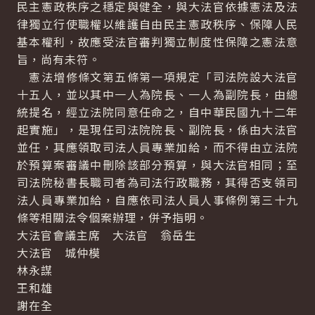
民主憲政秩序之穩定與健全，與大法官依據憲法及法
律獨立行使職權以維護自由民主憲政秩序、保障人民
基本權利，故應受法官審判獨立制度性保障之憲法意
旨，尚有未符。
憲法增修條文第五條第一項規定「司法院設大法官
十五人，並以其中一人為院長、一人為副院長，由總
統提名，經立法院同意任命之，自中華民國九十二年
起實施」，是現任司法院院長、副院長，係由大法官
並任，其應領取司法人員專業加給，而不得由立法院
於預算案審議中刪除該部分預算，與大法官相同；至
司法院秘書長職司者為司法行政職務，其得否支領司
法人員專業加給，自應依司法人員人事條例第三十九
條等相關法令個案辦理，併予指明。
大法官會議主席 大法官 翁岳生
大法官 城仲模
林永謀
王和雄
謝在全