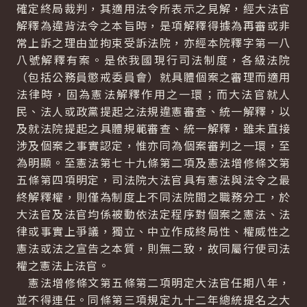
確定終局裁判，其適用法令所表示之見解，經大法官
解釋為違背法令之本旨時，是項解釋得據為再審或非
常上訴之理由並拘束受訴法院，亦經本院釋字第一八
八號解釋有案。是依我國現行司法制度，各級法院
（包括公務員懲戒委員會）就具體個案之審理而適用
法律時，固為憲法解釋作用之一環；而大法官就人
民、法人或政黨提起之法規違憲審查、統一解釋，以
及就法院提起之具體規範審查、統一解釋，雖未直接
涉及個案之事實認定，惟亦同為個案審判之一環，至
為明顯。至憲法第七十九條第二項及憲法增修條文第
五條第四項明定，司法院大法官具有憲法與法令之最
終解釋權，則僅為制度上不同法院間之職務分工，於
大法官及法官均係被動依法定程序對個案之憲法、法
律或事實上爭議，獨立、中立作成終局性、權威性之
憲法或法之宣告之本質，則無二致，故同屬行使司法
權之憲法上法官。
憲法增修條文第五條第二項明定大法官任期八年，
並不得連任。同條第三項規定九十二年總統提名之大