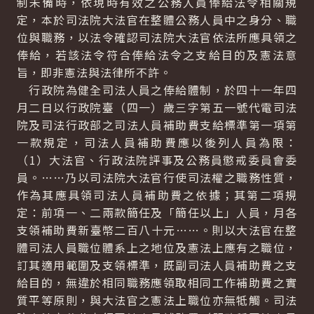
制未備時，依現時有效之公務人員俸給法令相關規
定，本於司法院大法官在整體公務人員中之身分、職
位與職務，以法令確認司法院大法官依法所應具領之
俸給，若該法令符合俸給法令之支給目的及憲法意
旨，即非憲法與法律所不許。
行政院為健全司法人員之俸給體制，於四十一年四
月二日以行政院臺（四一）歲三字第五一號代電司法
院及司法行政部之司法人員補助費支給標準第一項第
一款規定，司法人員補助費應以後列人員為限：
（1）大法官、行政法院評事及公務員懲戒委員會委
員。……乃以司法院大法官行使司法權之職務性質，
作為其應具領司法人員補助費之依據；其第二項規
定：前項一、二兩款簡任及「簡任以上」人員，月各
支領補助費新臺幣二百八十元……。則以大法官在整
體司法人員職位體系上之地位及憲法上應有之職位，
訂其適用範圍及支領標準，既副司法人員補助費之支
給目的，無違於相同職務應領取相同工作補助費之實
質平等原則，與大法官之憲法上職位亦無牴觸。司法