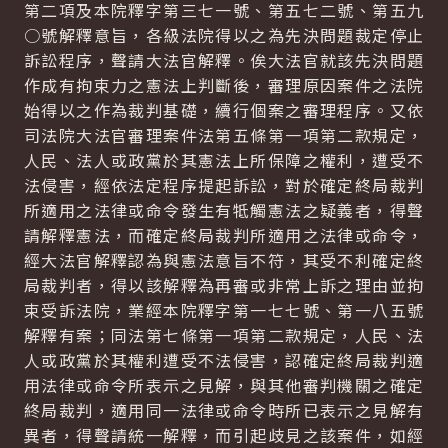
第二項及本院釋字第三七一號、第五七二號、第五九
○號解釋意旨，各級法院得以之為先決問題裁定停止
訴訟程序，聲請大法官解釋。俟大法官就該先決問題
作成有拘束力之憲法上判斷後，審理原因案件之法院
始得以之作為裁判基礎，續行個案之審理程序。又依
司法院大法官審理案件法第五條第一項第二款規定，
人民、法人或政黨於其憲法上所保障之權利，遭受不
法侵害，經依法定程序提起訴訟，對於確定終局裁判
所適用之法律或命令發生有牴觸憲法之疑義者，得聲
請解釋憲法，而確定終局裁判所適用之法律或命令，
經大法官解釋認為與憲法意旨不符，其受不利確定終
局裁判者，得以該解釋為再審或非常上訴之理由並拘
束受訴法院，業經本院釋字第一七七號、第一八五號
解釋有案；同法第七條第一項第二款規定，人民、法
人或政黨於其權利遭受不法侵害，認確定終局裁判適
用法律或命令所表示之見解，與其他審判機關之確定
終局裁判，適用同一法律或命令時所已表示之見解有
異者，得聲請統一解釋，而引起歧見之該案件，如經