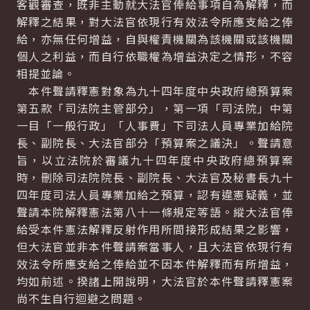
客觀審查，既非主動就大法官俸給事項自為解釋，而
解釋之結果，對大法官依現行有效法令所應支給之俸
給，亦無任何增益，自與權責機關為該機關或該機關
個人之利益，而自行依職權為增益決定之情形，不容
相提並論。
本件聲請釋憲對象為九十四年度中央政府總預算案
第五款「司法院主管部分」，第一項「司法院」中第
一目「一般行政」「人事費」下司法人員專業加給院
長、副院長、大法官部分「預算案之議決」。聲請意
旨，以立法院於審議九十四年度中央政府總預算案
時，刪除司法院院長、副院長、大法官及秘書長九十
四年度司法人員專業加給之預算，認有違憲疑義，並
聲請本院解釋憲法第八十一條規定等語。縱大法官俸
給受本件憲法解釋反射作用所間接形成結果之影響，
但大法官並非本件聲請案當事人，且大法官依現行有
效法令所應支給之俸給並不因本件解釋而有所增益，
均如前述。揆諸上開說明，大法官於本件聲請釋憲案
尚不生自行迴避之問題。