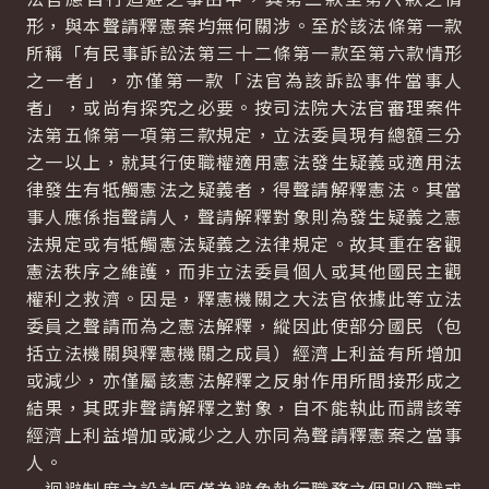
形，與本聲請釋憲案均無何關涉。至於該法條第一款
所稱「有民事訴訟法第三十二條第一款至第六款情形
之一者」，亦僅第一款「法官為該訴訟事件當事人
者」，或尚有探究之必要。按司法院大法官審理案件
法第五條第一項第三款規定，立法委員現有總額三分
之一以上，就其行使職權適用憲法發生疑義或適用法
律發生有牴觸憲法之疑義者，得聲請解釋憲法。其當
事人應係指聲請人，聲請解釋對象則為發生疑義之憲
法規定或有牴觸憲法疑義之法律規定。故其重在客觀
憲法秩序之維護，而非立法委員個人或其他國民主觀
權利之救濟。因是，釋憲機關之大法官依據此等立法
委員之聲請而為之憲法解釋，縱因此使部分國民（包
括立法機關與釋憲機關之成員）經濟上利益有所增加
或減少，亦僅屬該憲法解釋之反射作用所間接形成之
結果，其既非聲請解釋之對象，自不能執此而謂該等
經濟上利益增加或減少之人亦同為聲請釋憲案之當事
人。