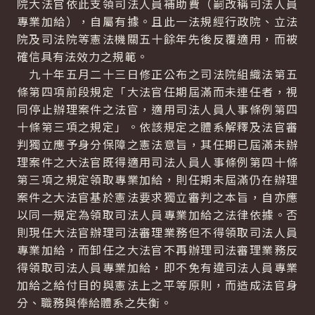
院大法官依此支領司法人員補助費（嗣改稱司法人員
專業加給），自屬有據。且此一法規經行政院、立法
院及司法院等憲法機關五十餘年先後反覆適用，而被
確信具有法效力之規範。
九十年五月二十三日修正公布之司法院組織法第五
條第四項前段規定「大法官任期屆滿而未連任者，視
同停止辦理案件之法官，適用司法人員人事條例第四
十條第三項之規定」。依該規定之體系解釋及法官審
判獨立應予身分保障之憲法意旨，其任期已屆滿未辦
理案件之大法官既得適用司法人員人事條例第四十條
第三項之規定領取專業加給，則任期未屆滿仍在辦理
案件之大法官基於憲法要求獨立審判之本旨，自亦應
以同一規定為領取司法人員專業加給之法律依據。否
則現任大法官辦理司法審理業務但不得領取司法人員
專業加給，而卸任之大法官不再辦理司法審理業務反
得領取司法人員專業加給，即不免有違司法人員專業
加給之給付目的與憲法上之平等原則，而造成法官身
分、職務與俸給體系之失衡。