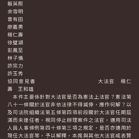
賴英照
余雪明
曾有田
廖義男
楊仁壽
徐璧湖
彭鳳至
林子儀
許宗力
許玉秀
協同意見書 大法官 楊仁
壽 王和雄
本件主要係針對大法官是否為憲法上法官？憲法第
八十一條關於法官非依法律不得減俸，應作何解？以
及司法院組織法第五條第四項前段關於大法官任期屆
滿而未連任者，視同停止辦理案件之法官，適用司法
人員人事條例第四十條第三項之規定，是否亦適用於
現任大法官等，予以解釋，本席與其他大法官咸表贊