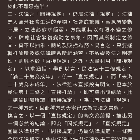
於此不難思過半。
二、法律之「間接規定」，仍屬法律「規定」：法律
是人類營社會生活的產物，社會愈繁雜，事象愈變動
不居，立法必愈求簡潔，方能期其以有限不變之條
文，肆應社會繁複變動之事象。因而其所制定之條
文，莫不以抽象、簡約及賅括為務。易言之，只要邏
輯推論所及或法律體系所能涵蓋，不致礙及法之明確
性，則靡不於「直接規定」之外，大量利用「間接規
定」，以求涵括。舉例以言，民法第十二條規定：
「滿二十歲為成年」，係一「直接規定」，而「未滿
二十歲為未成年」，法律雖未直接設有明文，但本於
民法第十二條之「直接推論」，即可導出該結論，此
一結論即屬所謂「間接規定」，為已有法律「規定」
之一種方式，且此種方式毋寧已成為立法之常態。
換言之，以一個「直接規定」的條文為前提，推出另
一個必然的結論，即為「間接規定」。「直接規定」
固屬法律規定，「間接規定」仍屬法律規定。一條完
全的法律條文，係由法律要件與法律效果二部分所構