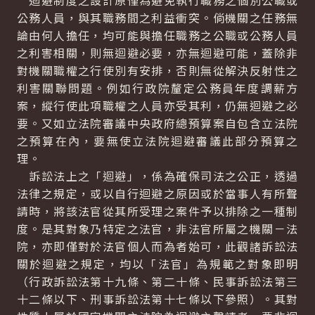
迴避制度之設計原僅為避免執行職務之個別公職或
公務人員，與其職務間之利益衝突。倘機關之任務無
論由何人擔任，均可能與擔任職務之公職或公務人員
之利害相關，則無迴避必要，亦無迴避可能，蓋除非
對機關職權之行使別有安排，否則無從解決反射性之
利害關聯問題。例如行政院釐定公務員年度調薪方
案，縱行使此項職權之人員亦受其利，仍無迴避之必
要。又如立法院審議中央政府總預算案自包含立法院
之預算在內，要無使立法院迴避審議此部分預算之
理。
訴訟法上之「迴避」，係為確保司法之公正，透過
法律之規定，或以自行迴避之原因或於當事人有所聲
請時，將該法官從其所受理之案件予以排除之一種制
度。是其對象乃特定之法官，非法官所屬之機關－法
院，亦即僅對於法官個人而為者始可，此觀諸訴訟法
關於迴避之規定，均以「法官」為規範之對象即明
（行政訴訟法第十九條、第二十條、民事訴訟法第三
十二條以下、刑事訴訟法第十七條以下參照）。其對