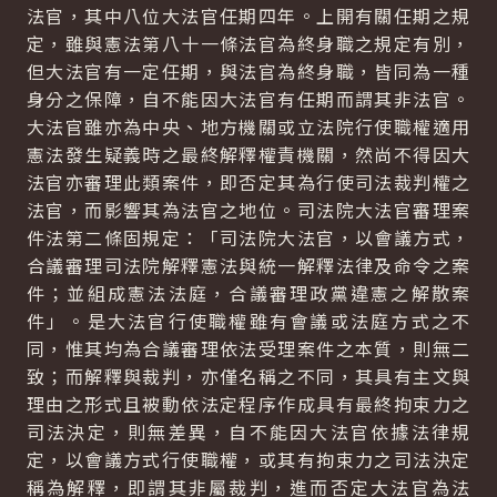
法官，其中八位大法官任期四年。上開有關任期之規
定，雖與憲法第八十一條法官為終身職之規定有別，
但大法官有一定任期，與法官為終身職，皆同為一種
身分之保障，自不能因大法官有任期而謂其非法官。
大法官雖亦為中央、地方機關或立法院行使職權適用
憲法發生疑義時之最終解釋權責機關，然尚不得因大
法官亦審理此類案件，即否定其為行使司法裁判權之
法官，而影響其為法官之地位。司法院大法官審理案
件法第二條固規定：「司法院大法官，以會議方式，
合議審理司法院解釋憲法與統一解釋法律及命令之案
件；並組成憲法法庭，合議審理政黨違憲之解散案
件」。是大法官行使職權雖有會議或法庭方式之不
同，惟其均為合議審理依法受理案件之本質，則無二
致；而解釋與裁判，亦僅名稱之不同，其具有主文與
理由之形式且被動依法定程序作成具有最終拘束力之
司法決定，則無差異，自不能因大法官依據法律規
定，以會議方式行使職權，或其有拘束力之司法決定
稱為解釋，即謂其非屬裁判，進而否定大法官為法