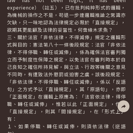
law has not been logic, it has been
experience）（註五），已在批判純粹形式的邏輯，
為機械的操作之不是，苟退一步連邏輯推論之常識亦
欠缺，只一味地認為法律規定必限於「直接規定」，
欲期其更能顧及法律的妥當性，何啻緣木求魚？
三、關於法官「非依法律，不得減俸」規定之邏輯形
式與目的：憲法第八十一條後段規定：法官「非依法
律，不得停職、轉任或減俸」，係為確保法官審判獨
立而予制度性保障之規定，以免法官在審判時本於自
己良知之確信所持見解，與立法、行政等機關之意見
不同時，有遭致法外懲罰或迫害之虞。該後段規定：
「非依法律，不得停職、轉任或減俸」，係以「反語
句」之方式予以「直接規定」，其「原語句」，亦即
「正面規定」在邏輯上原應為：「法官依法律，得停
職、轉任或減俸」，惟若以此「正面規定」，作為
「直接規定」，則其「間接規定」，在「形式上」
社群分
有：
１、如果停職、轉任或減俸，則須依法律（逆語