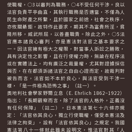
使職權，○3以審判為職務，○4不受任何干涉。良以
法官負責平亭曲直，其執行職務是否適當，不僅為人
民生命財產之所繫，且於國家之前途，社會之秩序，
亦攸關綦鉅，故特作此要求，期其不為富貴所淫，貧
賤所移，威武所屈，以善盡職責。除此之外，○5法
官應本諸良心審判，亦是憲法對法官之基本要求之
一。因法官擁有極大之權限，對當事人訴訟之勝敗，
具有決定性之影響，且在行使權力時，無論在程序法
或在實體法上，均有廣泛之裁量權，尤其對證據採信
與否，在在都須訴諸法官之自由心證而定，故裁判對
被告而言，法官如不本於良心，與法官受到干涉一
樣，「是一件極為恐怖之事」（註一）。
奧地利社會學家野爾立息（E. Ehrlich 1862~1922）
指出：「長期觀察而言，除了法官的人格外，正義沒
有任何保障」（註二），日本憲法第七十六條亦規
定：「法官依其良心，獨立行使職權，僅受本憲法及
法律之拘束」，設有「法官依其良心」之規定。我國
憲法第八十一條就此雖未設明文，惟法官對其「人