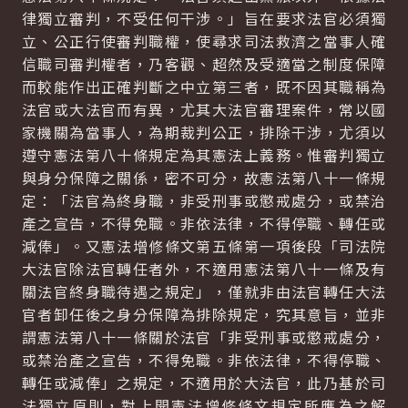
律獨立審判，不受任何干涉。」旨在要求法官必須獨
立、公正行使審判職權，使尋求司法救濟之當事人確
信職司審判權者，乃客觀、超然及受適當之制度保障
而較能作出正確判斷之中立第三者，既不因其職稱為
法官或大法官而有異，尤其大法官審理案件，常以國
家機關為當事人，為期裁判公正，排除干涉，尤須以
遵守憲法第八十條規定為其憲法上義務。惟審判獨立
與身分保障之關係，密不可分，故憲法第八十一條規
定：「法官為終身職，非受刑事或懲戒處分，或禁治
產之宣告，不得免職。非依法律，不得停職、轉任或
減俸」。又憲法增修條文第五條第一項後段「司法院
大法官除法官轉任者外，不適用憲法第八十一條及有
關法官終身職待遇之規定」，僅就非由法官轉任大法
官者卸任後之身分保障為排除規定，究其意旨，並非
謂憲法第八十一條關於法官「非受刑事或懲戒處分，
或禁治產之宣告，不得免職。非依法律，不得停職、
轉任或減俸」之規定，不適用於大法官，此乃基於司
法獨立原則，對上開憲法增修條文規定所應為之解