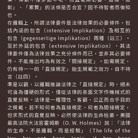
彰」、「累贅」的法條是否合宜？固不待智者而後知
也。
在邏輯上，所謂法律要件是法律效果的必要條件，包
括內涵的包含（intensive Implikation）及相互的
包含（gegenseitige Implikation）兩種（註三）。
至於外延的包含（extensive Implikation），其法
律要件僅為法律效果之充分條件而已，並非其必要條
件，不能推出均為有效之「間接規定」。如需規定，
仍有待一一的「直接規定」始生規範之效力，自不待
言（註四）。
準是以觀，以邏輯推論法律之「直接規定」時，絕未
可淪為僵硬的形式，僅從法律的表面文字作機械式的
直覺反映。法律是一種理性、客觀、公正而合乎目的
之規範，若不知何者為直接規定，何者為間接規定，
但求形式的直覺反映，必然使法律的生命枯萎。美國
最高法院大法官霍姆斯（O. W. Holmes）說：「法律
的生命，不是邏輯，而是經驗」（The life of the