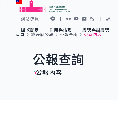
:::
跳到主要內容
中華民國總統府
網站導覽
展開
加入好友
Facebook
Flickr
YouTube
寫信給總統
RSS
國政願景
新聞與活動
總統與副總統
首頁
總統府公報
公報查詢
公報內容
國政願景
新聞與活動
總統與副總統
參觀總統府
:::
公報查詢
國家氣候變遷對策委員會
總統府新聞
賴清德總統
參觀資訊
公報內容
重要談話
影音頻道