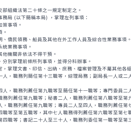
部組織法第二十條之一規定制定之。
局 (以下簡稱本局) ，掌理左列事項：
加簽事項。
項。
明、僑民領務、船員及其他在外工作人員及綜合性業務事項
系統業務事項。
其他機關非依法不得干預。
分別掌理前條所列事項，並得分科辦事。
，掌理文書、印信、出納、庶務、檔案管理及不屬其他各
人，職務列簡任第十三職等，綜理局務；副局長一人或二
人，職務列薦任第九職等至簡任第十一職等；專門委員二
職務列薦任第九職等；秘書二人，職務列薦任第八職等至第
人，職務列薦任第九職等；專員二人至四人，職務列薦任第
四職等至第五職等，其中七人職務得列薦任第六職等至第七
第四職等；書記二十人至三十人，職務列委任第一職等至第