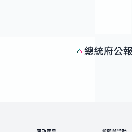
總統府公
:::
國政願景
新聞與活動