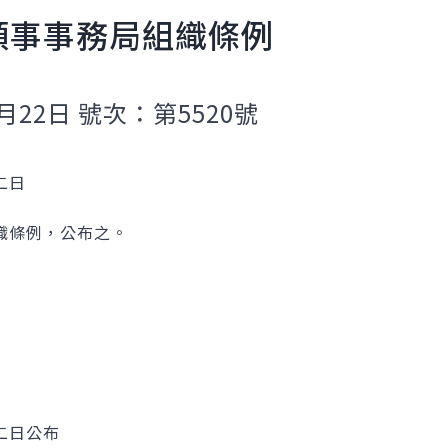
領事事務局組織條例
月22日 號次：第5520號
二日
織條例，公布之。
二日公布