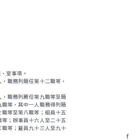
。
組、室事項。
人，職務列簡任第十二職等，
人，職務列薦任第九職等至簡
九職等，其中一人職務得列簡
七職等至第八職等；組員十五
職等；辦事員十六人至二十五
三職等；雇員九十三人至九十