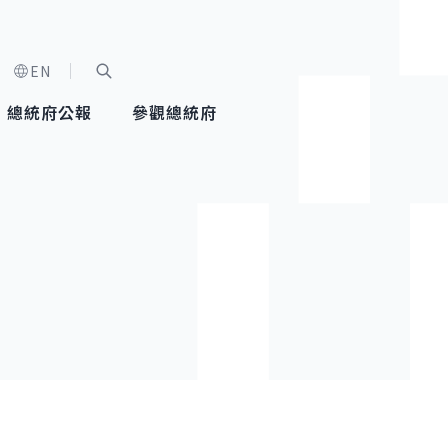
EN
字級選單
展開關鍵字搜尋
總統府公報
參觀總統府
健康台灣推動委員會
總統令
蕭美琴副總統
建築風華
全社會
每日活
行憲後
總統府
外交
網路相簿
國防