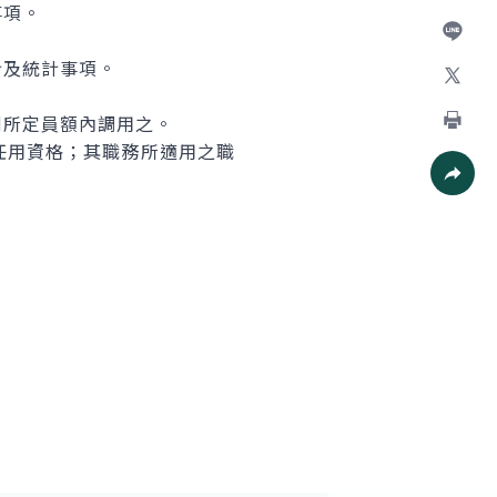
事項。
Facebo
加入好
計及統計事項。
X
所定員額內調用之。
任用資格；其職務所適用之職
列印
社群分