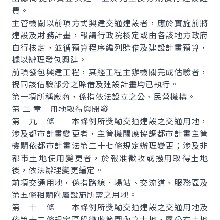
費。
主管機關以前項方式興建交通建設者，應於實施前將
建設及財務計畫，報請行政院核定或由各該地方政府
自行核定，並循預算程序編列賒借及建設計畫預算，
據以辦理發包興建。
前項發包興建工程，其經工程主辦機關完成估驗者，
視同該估驗部分之賒借及建設計畫均已執行。
第一項所稱廠商，係指依法設立之公、民營機構。
第 二 章 用地取得與開發
第 九 條 本條例所獎勵交通建設之交通用地，
涉及都市計畫變更者，主管機關應協調都市計畫主管
機關依都市計畫法第二十七條規定辦理變更；涉及非
都市土地使用變更者，於報准徵收或撥用取得土地
後，依法辦理變更編定。
前項交通用地，係指路線、場站、交流道、服務區及
第五條相關附屬設施所需之用地。
第 十 條 本條例所獎勵交通建設之交通用地及
依第十二條規定區段徵收範圍內之土地，屬公有土地