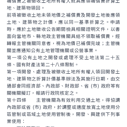
補償費之被徵收土地所有權人就其應領補償費折算土
地、建築物領回。
前項被徵收土地未領地價之補償費及開發土地後應領
土地、建築物之計價，應以同一基準折算之。申請
時，應於土地徵收公告期間檢具相關證明文件，以書
面向當地市、縣地政主管機關具結不領取補償費，經
轉報主管機關同意者，視為地價已補償完竣；主管機
關並應通知公有土地管理機關或公營事業。
第一項公有土地之開發或處理不受土地法第二十五
條、國有財產法第二十八條限制。
第一項開發、處理及被徵收土地所有權人領回開發土
地、建築物之折算計價基準辦法及其施行日期，由交
通部會同經濟部、內政部、財政部、省 (市) 政府等有
關機關擬訂，報請行政院核定之。
第十四條 主管機關為有效利用交通土地，得協調
內政部或省 (市) 政府，於調整或適度放寬土地使用分
區管制或區域土地使用管制後，開發、興建供下列事
業使用：