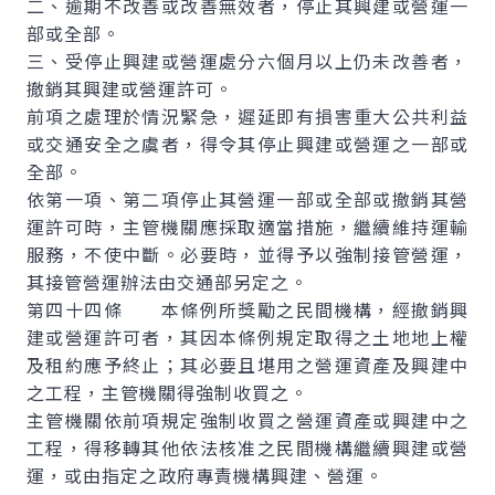
二、逾期不改善或改善無效者，停止其興建或營運一
部或全部。
三、受停止興建或營運處分六個月以上仍未改善者，
撤銷其興建或營運許可。
前項之處理於情況緊急，遲延即有損害重大公共利益
或交通安全之虞者，得令其停止興建或營運之一部或
全部。
依第一項、第二項停止其營運一部或全部或撤銷其營
運許可時，主管機關應採取適當措施，繼續維持運輸
服務，不使中斷。必要時，並得予以強制接管營運，
其接管營運辦法由交通部另定之。
第四十四條 本條例所獎勵之民間機構，經撤銷興
建或營運許可者，其因本條例規定取得之土地地上權
及租約應予終止；其必要且堪用之營運資產及興建中
之工程，主管機關得強制收買之。
主管機關依前項規定強制收買之營運資產或興建中之
工程，得移轉其他依法核准之民間機構繼續興建或營
運，或由指定之政府專責機構興建、營運。