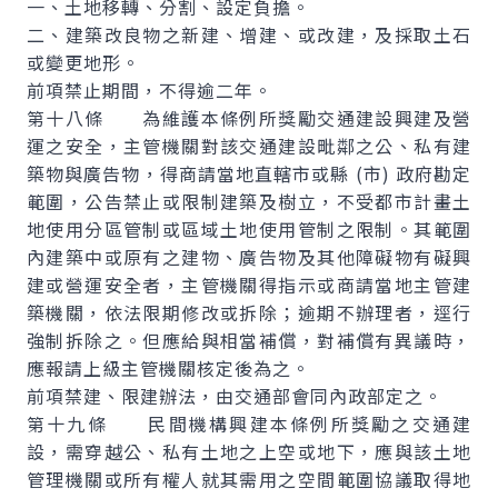
一、土地移轉、分割、設定負擔。
二、建築改良物之新建、增建、或改建，及採取土石
或變更地形。
前項禁止期間，不得逾二年。
第十八條 為維護本條例所獎勵交通建設興建及營
運之安全，主管機關對該交通建設毗鄰之公、私有建
築物與廣告物，得商請當地直轄市或縣 (市) 政府勘定
範圍，公告禁止或限制建築及樹立，不受都市計畫土
地使用分區管制或區域土地使用管制之限制。其範圍
內建築中或原有之建物、廣告物及其他障礙物有礙興
建或營運安全者，主管機關得指示或商請當地主管建
築機關，依法限期修改或拆除；逾期不辦理者，逕行
強制拆除之。但應給與相當補償，對補償有異議時，
應報請上級主管機關核定後為之。
前項禁建、限建辦法，由交通部會同內政部定之。
第十九條 民間機構興建本條例所獎勵之交通建
設，需穿越公、私有土地之上空或地下，應與該土地
管理機關或所有權人就其需用之空間範圍協議取得地