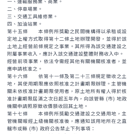
一、運輸服務業、商業。
二、停車場業。
三、交通工具維修業。
四、加油站業。
第十五條 本條例所獎勵之民間機構得以承租或設
定地上權方式取得第十二條土地辦理開發，並得於該
土地上經營前條規定之事業。其所得為該交通建設之
附屬事業收入，應計入該交通建設整體財務收入中。
經營前項事業，依法令需經其他有關機關核准者，並
應申請核准之。
第十六條 依第十一條及第二十三條規定徵收之土
地，其使用期限應依照核准之計畫期限辦理。主管機
關未依核准計畫期限使用者，原土地所有權人得於核
准計畫期限屆滿之次日起五年內，向該管縣 (市) 地政
機關申請照原徵收價額收回其土地。
第十七條 本條例所獎勵交通建設之交通用地，主
管機關報經上級機關核准後，應通知該用地所在之直
轄市或縣 (市) 政府公告禁止下列事項：