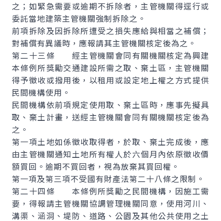
之；如緊急需要或逾期不拆除者，主管機關得逕行或
委託當地建築主管機關強制拆除之。
前項拆除及因拆除所遭受之損失應給與相當之補償；
對補償有異議時，應報請其主管機關核定後為之。
第二十三條 經主管機關會同有關機關核定為興建
本條例所獎勵交通建設所需之取、棄土區，主管機關
得予徵收或撥用後，以租用或設定地上權之方式提供
民間機構使用。
民間機構依前項規定使用取、棄土區時，應事先擬具
取、棄土計畫，送經主管機關會同有關機關核定後為
之。
第一項土地如係徵收取得者，於取、棄土完成後，應
由主管機關通知土地所有權人於六個月內依原徵收價
額買回。逾期不買回者，視為放棄其買回權。
第一項及第三項不受國有財產法第二十八條之限制。
第二十四條 本條例所獎勵之民間機構，因施工需
要，得報請主管機關協調管理機關同意，使用河川、
溝渠、涵洞、堤防、道路、公園及其他公共使用之土