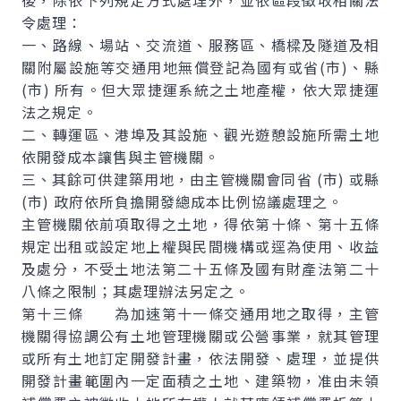
後，除依下列規定方式處理外，並依區段徵收相關法
令處理：
一、路線、場站、交流道、服務區、橋樑及隧道及相
關附屬設施等交通用地無償登記為國有或省(市)、縣
(市) 所有。但大眾捷運系統之土地產權，依大眾捷運
法之規定。
二、轉運區、港埠及其設施、觀光遊憩設施所需土地
依開發成本讓售與主管機關。
三、其餘可供建築用地，由主管機關會同省 (市) 或縣
(市) 政府依所負擔開發總成本比例協議處理之。
主管機關依前項取得之土地，得依第十條、第十五條
規定出租或設定地上權與民間機構或逕為使用、收益
及處分，不受土地法第二十五條及國有財產法第二十
八條之限制；其處理辦法另定之。
第十三條 為加速第十一條交通用地之取得，主管
機關得協調公有土地管理機關或公營事業，就其管理
或所有土地訂定開發計畫，依法開發、處理，並提供
開發計畫範圍內一定面積之土地、建築物，准由未領