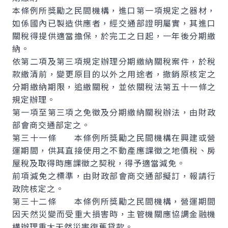
本條例所獎勵之民間機構，進口第一項規定之器材，
如係國內已製造供應者，經交通部證明屬實，其進口
關稅得提供適當擔保，於完工之日起，一年後分期繳
納。
依第二項及第三項規定辦理分期繳納關稅案件，於稅
款繳清前，變更原目的以外之用途者，撤銷原核定之
分期繳納期限，追繳關稅，並依關稅法第五十一條之
規定辦理。
第一項至第三項之免徵及分期繳納關稅辦法，由財政
部會商交通部定之。
第三十一條 本條例所獎勵之民間機構在興建或營
運期間，供其直接使用之不動產應課徵之地價稅、房
屋稅及取得時應課徵之契稅，得予適當減免。
前項減免之標準，由財政部會商交通部擬訂，報請行
政院核定之。
第三十二條 本條例所獎勵之民間機構，營運期間
因天然災變而受重大損害時，主管機關應協調金融機
構辦理重大天然災害復舊貸款。