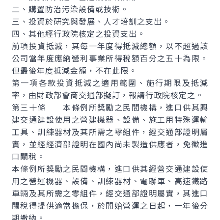
二、購置防治污染設備或技術。
三、投資於研究與發展、人才培訓之支出。
四、其他經行政院核定之投資支出。
前項投資抵減，其每一年度得抵減總額，以不超過該
公司當年度應納營利事業所得稅額百分之五十為限。
但最後年度抵減金額，不在此限。
第一項各款投資抵減之適用範圍、施行期限及抵減
率，由財政部會商交通部擬訂，報請行政院核定之。
第三十條 本條例所獎勵之民間機構，進口供其興
建交通建設使用之營建機器、設備、施工用特殊運輸
工具、訓練器材及其所需之零組件，經交通部證明屬
實，並經經濟部證明在國內尚未製造供應者，免徵進
口關稅。
本條例所獎勵之民間機構，進口供其經營交通建設使
用之營運機器、設備、訓練器材、電聯車、高速鐵路
車輛及其所需之零組件，經交通部證明屬實，其進口
關稅得提供適當擔保，於開始營運之日起，一年後分
期繳納。