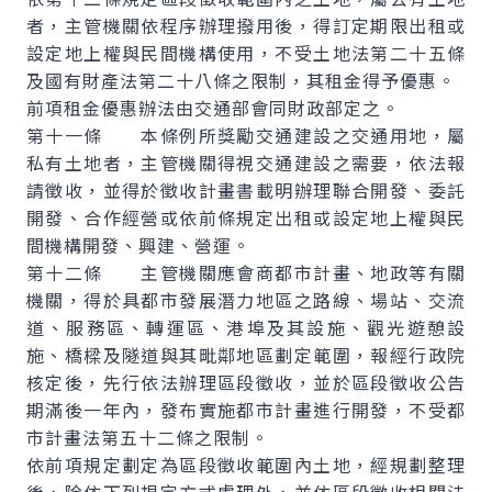
者，主管機關依程序辦理撥用後，得訂定期限出租或
設定地上權與民間機構使用，不受土地法第二十五條
及國有財產法第二十八條之限制，其租金得予優惠。
前項租金優惠辦法由交通部會同財政部定之。
第十一條 本條例所獎勵交通建設之交通用地，屬
私有土地者，主管機關得視交通建設之需要，依法報
請徵收，並得於徵收計畫書載明辦理聯合開發、委託
開發、合作經營或依前條規定出租或設定地上權與民
間機構開發、興建、營運。
第十二條 主管機關應會商都市計畫、地政等有關
機關，得於具都市發展潛力地區之路線、場站、交流
道、服務區、轉運區、港埠及其設施、觀光遊憩設
施、橋樑及隧道與其毗鄰地區劃定範圍，報經行政院
核定後，先行依法辦理區段徵收，並於區段徵收公告
期滿後一年內，發布實施都市計畫進行開發，不受都
市計畫法第五十二條之限制。
依前項規定劃定為區段徵收範圍內土地，經規劃整理