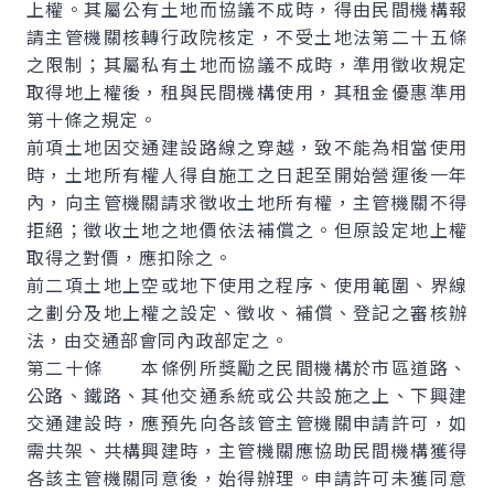
上權。其屬公有土地而協議不成時，得由民間機構報
請主管機關核轉行政院核定，不受土地法第二十五條
之限制；其屬私有土地而協議不成時，準用徵收規定
取得地上權後，租與民間機構使用，其租金優惠準用
第十條之規定。
前項土地因交通建設路線之穿越，致不能為相當使用
時，土地所有權人得自施工之日起至開始營運後一年
內，向主管機關請求徵收土地所有權，主管機關不得
拒絕；徵收土地之地價依法補償之。但原設定地上權
取得之對價，應扣除之。
前二項土地上空或地下使用之程序、使用範圍、界線
之劃分及地上權之設定、徵收、補償、登記之審核辦
法，由交通部會同內政部定之。
第二十條 本條例所獎勵之民間機構於市區道路、
公路、鐵路、其他交通系統或公共設施之上、下興建
交通建設時，應預先向各該管主管機關申請許可，如
需共架、共構興建時，主管機關應協助民間機構獲得
各該主管機關同意後，始得辦理。申請許可未獲同意