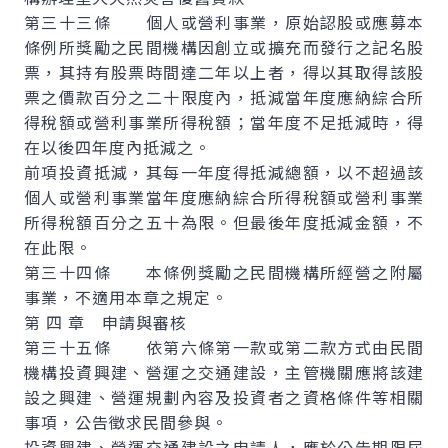
第三十三條 個人或營利事業，原始認股或應募本
條例所獎勵之民間機構因創立或擴充而發行之記名股
票，其持有股票時間達二年以上者，得以其取得該股
票之價款百分之二十限度內，抵減當年度應納綜合所
得稅額或營利事業所得稅額；當年度不足抵減時，得
在以後四年度內抵減之。
前項投資抵減，其每一年度得抵減總額，以不超過該
個人或營利事業當年度應納綜合所得稅額或營利事業
所得稅額百分之五十為限。但最後年度抵減金額，不
在此限。
第三十四條 本條例獎勵之民間機構所經營之附屬
事業，不適用本章之規定。
第 四 章 申請與審核
第三十五條 依第六條第一款或第二款方式由民間
機構投資興建、營運之交通建設，主管機關應將該建
設之興建、營運規劃內容及投資者之資格條件等相關
事項，公告徵求民間參與。
投資興建、營運交通建設之申請人，應於公告期限屆