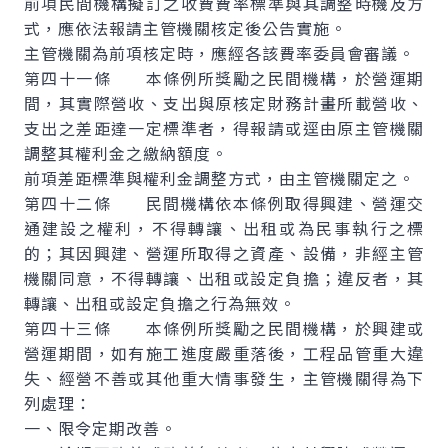
前項民間機構擬訂之收費費率標準與其調整時機及方
式，應依法報請主管機關核定後公告實施。
主管機關為前項核定時，應經各該費率委員會審議。
第四十一條 本條例所獎勵之民間機構，於營運期
間，其實際營收、支出與原核定財務計畫所載營收、
支出之差距達一定標準者，得報請或逕由原主管機關
調整其權利金之繳納額度。
前項差距標準與權利金調整方式，由主管機關定之。
第四十二條 民間機構依本條例取得興建、營運交
通建設之權利，不得轉讓、出租或為民事執行之標
的；其因興建、營運所取得之資產、設備，非經主管
機關同意，不得轉讓、出租或設定負擔；違反者，其
轉讓、出租或設定負擔之行為無效。
第四十三條 本條例所獎勵之民間機構，於興建或
營運期間，如有施工進度嚴重落後，工程品管重大違
失、經營不善或其他重大情事發生，主管機關得為下
列處理：
一、限令定期改善。