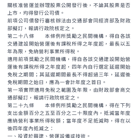
關核准營運並辦理股票公開發行後，不論其股票是否
上市，均得發行公司債。
前項公司債發行審核辦法由交通部會同經濟部及財政
部擬訂，報請行政院核定之。
第二十八條 本條例所獎勵之民間機構，得自各該
交通建設開始營運後有課稅所得之年度起，最長以五
年為限，免納營利事業所得稅。
適用前項獎勵之民間機構，得自各該交通建設開始營
運後有課稅所得之年度起，四年內自行選定延遲開始
免稅之期間；其延遲期間最長不得超過三年，延遲後
免稅期間之始日，應為一會計年度之首日。
第一項實際適用免稅之範圍及年限，由財政部會商交
通部擬訂，報請行政院核定之。
第二十九條 本條例所獎勵之民間機構，得在下列
支出金額百分之五至百分之二十限度內，抵減當年度
應納營利事業所得稅額；當年度不足抵減時，得在以
後四年度內抵減之：
一、投資於興建、營運設備或技術。