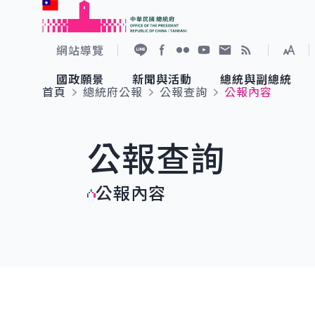
:::
跳到主要內容
中華民國總統府
網站導覽
展開
加入好友
Facebook
Flickr
YouTube
寫信給總統
RSS
國政願景
新聞與活動
總統與副總統
首頁
總統府公報
公報查詢
公報內容
國政願景
新聞與活動
總統與副總統
參觀總統府
:::
公報查詢
國家氣候變遷對策委員會
總統府新聞
賴清德總統
參觀資訊
公報內容
重要談話
影音頻道