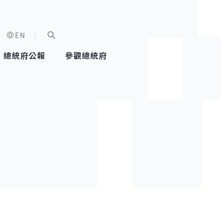
EN
字級選單
展開關鍵字搜尋
總統府公報
參觀總統府
健康台灣推動委員會
總統令
蕭美琴副總統
建築風華
全社會
每日活
行憲後
總統府
外交
網路相簿
國防