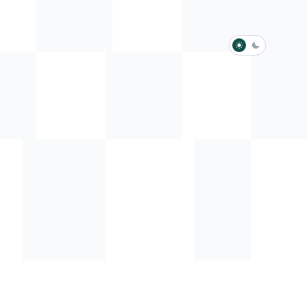
淺色模式
深色模式
防衛韌性委員會
動行程
歷任總統與副總統
展覽