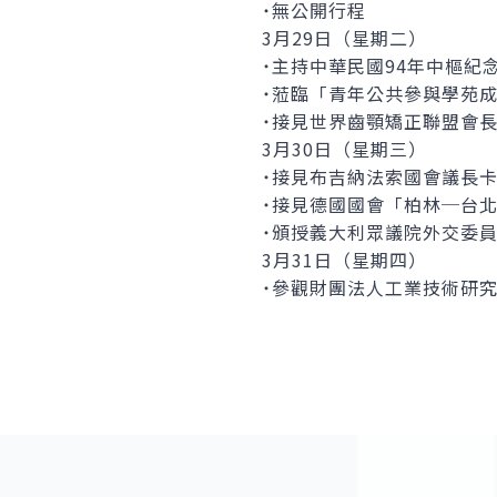
˙無公開行程
3月29日（星期二）
˙主持中華民國94年中樞
˙蒞臨「青年公共參與學苑
˙接見世界齒顎矯正聯盟會長葛利伯
3月30日（星期三）
˙接見布吉納法索國會議長卡波雷（R
˙接見德國國會「柏林─台北友好
˙頒授義大利眾議院外交委員會主
3月31日（星期四）
˙參觀財團法人工業技術研