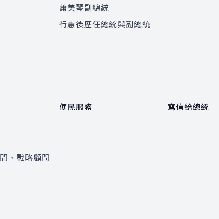
蕭美琴副總統
程
行憲後歷任總統與副總統
便民服務
寫信給總統
顧問、戰略顧問