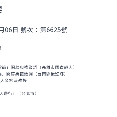
要
月06日 號次：第6625號
日
詩歌節」開幕典禮致詞（高雄市國賓飯店）
蘭展」開幕典禮致詞（台南縣後壁鄉）
辦人金容沃教授
灣大遊行」（台北市）