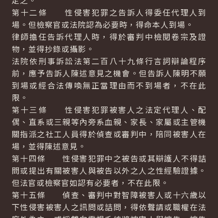
定之。
第十二條 性侵害犯罪之告訴人得委任代理人到
場。但檢察官或法院認為必要時，得命本人到場。
律師擔任告訴代理人時，得於審判中檢閱卷宗及證
物，並得抄錄或攝影。
法院依刑事訴訟法第二百八十九條行言詞辯論程序
前，應予告訴人陳述意見之機會。但告訴人陳明不願
到場或經合法傳喚無正當理由而不到場者，不在此
限。
第十三條 性侵害犯罪被害人之法定代理人、配
偶、直系或三親等內旁系血親、家長、家屬或主管機
關指派之社工人員得於偵查或審判中，陪同被害人在
場，並得陳述意見。
第十四條 性侵害犯罪中之被告或其辯護人不得詰
問或提出有關被害人與被告以外之人之性經驗證據。
但法官或檢察官如認有必要者，不在此限。
第十五條 偵查、審判中對智障被害人或十六歲以
下性侵害被害人之訊問或詰問，得依聲請或職權在法