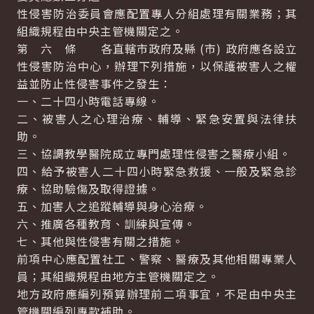
性侵害防治委員會應配置專人分組處理有關業務；其
組織規程由中央主管機關定之。
第 六 條 各直轄市政府及縣 (市) 政府應各設立
性侵害防治中心，辦理下列措施，以保護被害人之權
益並防止性侵害事件之發生：
一、二十四小時電話專線。
二、被害人之心理治療、輔導、緊急安置與法律扶
助。
三、協調教學醫院成立專門處理性侵害之醫療小組。
四、給予被害人二十四小時緊急救援、一般及緊急診
療、協助驗傷及取得證據。
五、加害人之追蹤輔導與身心治療。
六、推廣各種教育、訓練與宣傳。
七、其他與性侵害有關之措施。
前項中心應配置社工、警察、醫療及其他相關專業人
員；其組織規程由地方主管機關定之。
地方政府應編列預算辦理前二項事宜，不足由中央主
管機關編列專款補助。